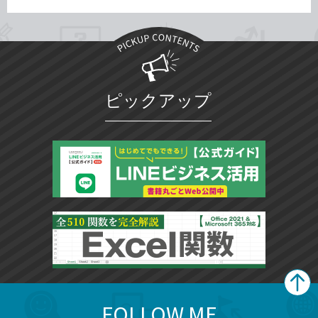
ピックアップ
FOLLOW ME
search
format_list_bulleted