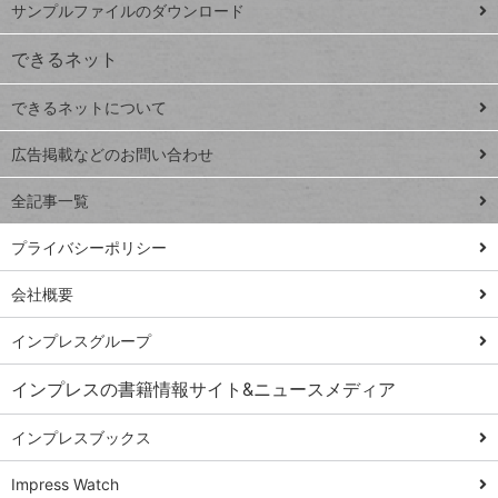
サンプルファイルのダウンロード
VLOOKUP
ジ
できるネット
連載
できるネットについて
Excel Q&A
close
閉じ
トイアンナ流仕
広告掲載などのお問い合わせ
る
事術
全記事一覧
PowerAutomate
ではじめる業務
プライバシーポリシー
の完全自動化
会社概要
AI議事録作成術
Windows 11
インプレスグループ
Q&A
インプレスの書籍情報サイト&ニュースメディア
Teams踏み込み
活用術
インプレスブックス
Excel講師の仕事
Impress Watch
術