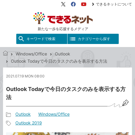
できるネットについて
X（旧
Facebook
YouTube
Twitter）
新たな一歩を応援するメディア
キーワードで検索
カテゴリーから探す
Windows/Office
Outlook
で
Outlook Todayで今日のタスクのみを表示する方法
き
る
2021.07.19 MON 08:00
ネ
ッ
Outlook Todayで今日のタスクのみを表示する方
ト
法
Outlook
Windows/Office
記
Outlook 2019
事
記
カ