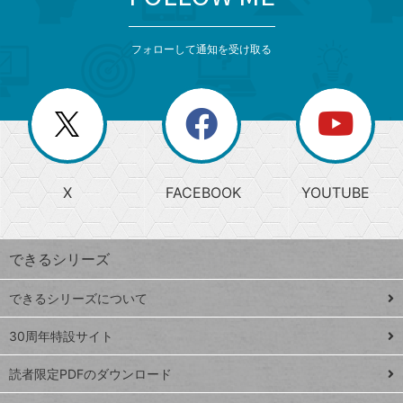
検
カ
検
カ
索
テ
メ
ゴ
索
テ
ニ
リ
フォローして通知を受け取る
ゴ
ュ
ー
ー
一
リ
を
覧
閉
を
ー
じ
閉
か
る
じ
る
search
ら
急
X
FACEBOOK
YOUTUBE
探
上
検
昇
索
す
ワ
できるシリーズ
ー
ド
できるシリーズについて
Google
ト
スプレ
ッ
30周年特設サイト
ッドシ
プ
読者限定PDFのダウンロード
ート
ペ
iPhone
ー