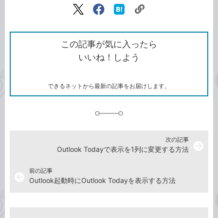
リ
X（旧
Facebook
は
ン
Twitter）
で
て
ク
で
シ
な
を
シ
ェ
ブ
この記事が気に入ったら
コ
ェ
ア
ッ
いいね！しよう
ピ
ア
ク
ー
マ
ー
ク
できるネットから最新の記事をお届けします。
に
追
加
次の記事
arrow_forward
Outlook Todayで表示を1列に変更する方法
前の記事
arrow_back
Outlook起動時にOutlook Todayを表示する方法