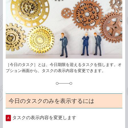
事
テ
タ
ゴ
グ
リ
［今日のタスク］とは、今日期限を迎えるタスクを指します。オ
プション画面から、タスクの表示内容を変更できます。
今日のタスクのみを表示するには
タスクの表示内容を変更します
A