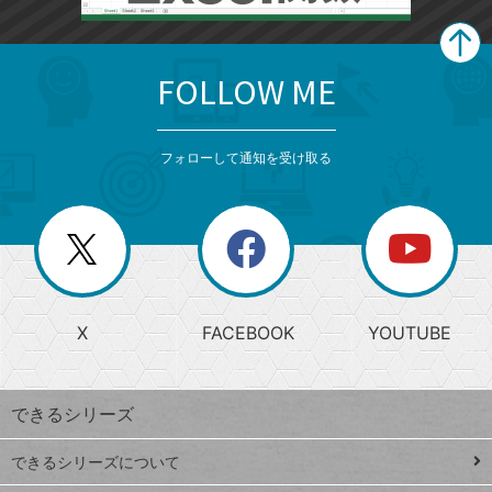
FOLLOW ME
search
format_list_bulleted
検
カ
検
カ
索
テ
メ
ゴ
索
テ
ニ
リ
フォローして通知を受け取る
ゴ
ュ
ー
ー
一
リ
を
覧
閉
を
ー
じ
閉
か
る
じ
る
search
ら
急
X
FACEBOOK
YOUTUBE
探
上
検
昇
索
す
ワ
できるシリーズ
ー
ド
できるシリーズについて
Google
ト