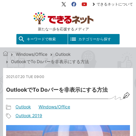
できるネットについて
X（旧
Facebook
YouTube
Twitter）
新たな一歩を応援するメディア
キーワードで検索
カテゴリーから探す
Windows/Office
Outlook
で
OutlookでTo Doバーを非表示にする方法
き
る
2021.07.20 TUE 09:00
ネ
ッ
OutlookでTo Doバーを非表示にする方法
ト
Outlook
Windows/Office
記
Outlook 2019
事
記
カ
事
テ
タ