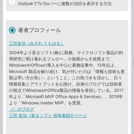
arrow_back
OutlookでTo Doバーに複数の項目を表示する方法
著者プロフィール
三沢友治（みさわ ともはる）
2004年より富士ソフト(株)に勤務。マイクロソフト製品の利
用研究に明け暮れるフェロー。小規模から大規模まで、
WindowsやOfficeの導入を中心に業務従事中。15年以上
Microsoft 製品を触り続け、気が付いたのは「情報も技術も更
新は早い方が良い」ということ。この気づきを活かし、日々
情報収集とアウトプットを心掛け、自身のブログでは技術者
の視点でWindowsやOffice製品の情報を発信している。2017
年より「Microsoft MVP Office Apps & Services」、2019年
より「Windows Insider MVP」を受賞。
（）のブログ
三沢 友治（富士ソフト 技術者紹介ページ