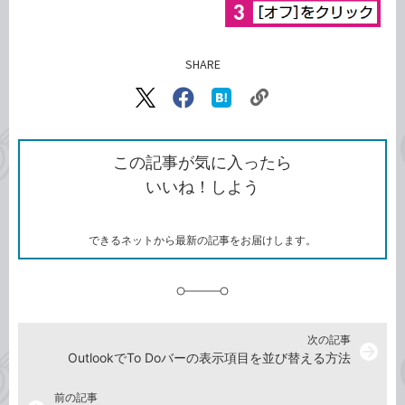
SHARE
記事をシェアする
リ
X（旧
Facebook
は
ン
Twitter）
で
て
ク
で
シ
な
を
シ
ェ
ブ
この記事が気に入ったら
コ
ェ
ア
ッ
いいね！しよう
ピ
ア
ク
ー
マ
ー
ク
できるネットから最新の記事をお届けします。
に
追
加
次の記事
arrow_forward
OutlookでTo Doバーの表示項目を並び替える方法
前の記事