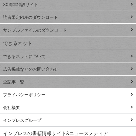
スプレ
ッ
30周年特設サイト
ッドシ
プ
読者限定PDFのダウンロード
ート
ペ
iPhone
ー
サンプルファイルのダウンロード
VLOOKUP
ジ
できるネット
連載
できるネットについて
Excel Q&A
close
閉じ
トイアンナ流仕
広告掲載などのお問い合わせ
る
事術
全記事一覧
PowerAutomate
ではじめる業務
プライバシーポリシー
の完全自動化
会社概要
AI議事録作成術
Windows 11
インプレスグループ
Q&A
インプレスの書籍情報サイト&ニュースメディア