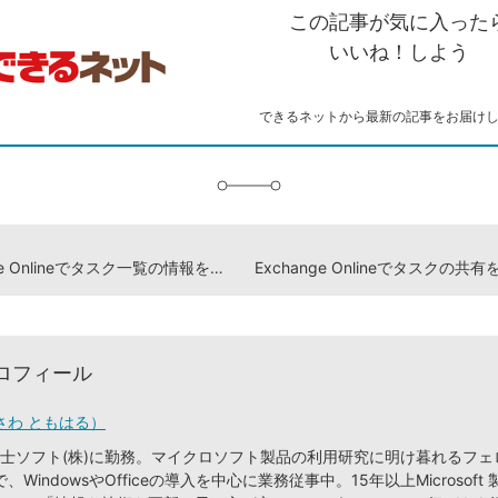
を
シ
ェ
ブ
この記事が気に入った
コ
ェ
ア
ッ
ピ
ア
ク
いいね！しよう
ー
マ
ー
ク
できるネットから最新の記事をお届け
に
追
加
Exchange Onlineでタスク一覧の情報を共有する方法
ロフィール
さわ ともはる）
り富士ソフト(株)に勤務。マイクロソフト製品の利用研究に明け暮れるフ
WindowsやOfficeの導入を中心に業務従事中。15年以上Microsoft