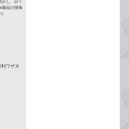
活かし、日々
ce製品の情報
より
便利ワザ大