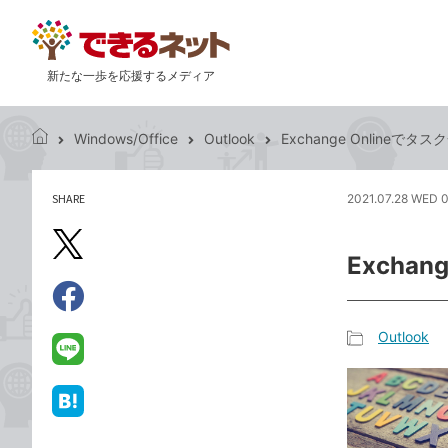
新たな一歩を応援するメディア
Windows/Office
Outlook
Exchange Online
で
き
る
SHARE
2021.07.28 WED 
記
ネ
事
ッ
を
X（旧
ト
Excha
シ
Twitter）
ェ
で
ア
Facebook
す
シ
で
Outlook
る
ェ
記
シ
LINE
ア
事
ェ
で
カ
ア
送
は
テ
る
て