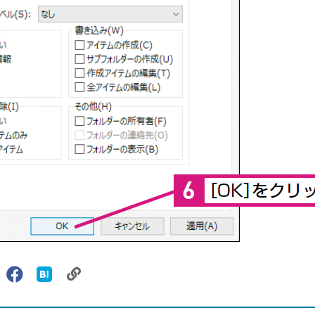
リ
X（旧
Facebook
は
ェアする
ン
witter）
で
て
ク
で
シ
な