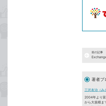
前の記事
arrow_back
著者プ
三沢友治（み
2004年よ
から大規模まで、