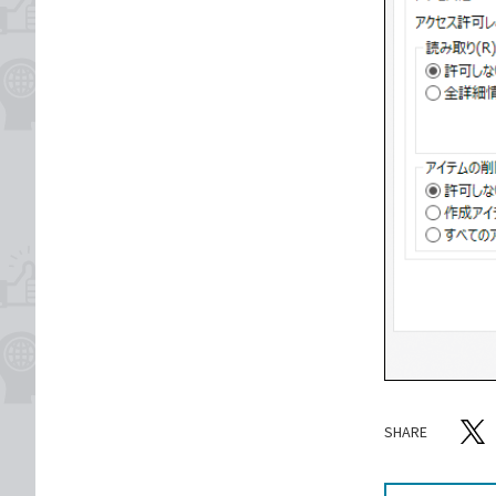
SHARE
記事をシ
T