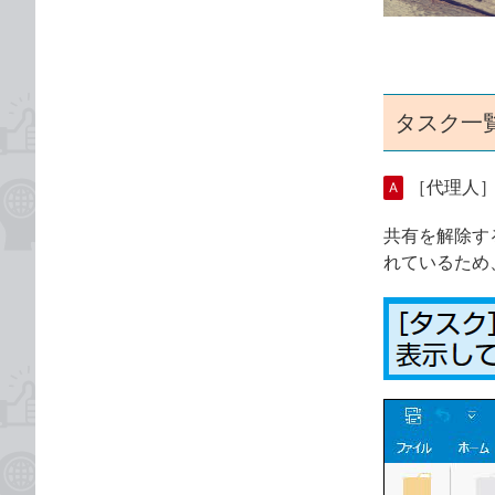
ゴ
な
リ
ブ
ッ
ク
マ
タスク一
ー
ク
［代理人
A
に
追
共有を解除す
加
れているため