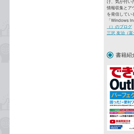
け、気が付い
情報収集とアウ
を発信している。20
「Windows I
（）のブログ
三沢 友治（富
書籍紹