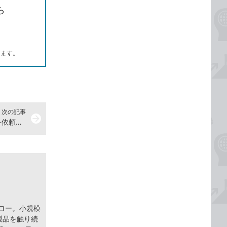
ら
します。
次の記事
arrow_forward
Exchange Onlineでタスクの共有を依頼する方法
ェロー。小規模
 製品を触り続