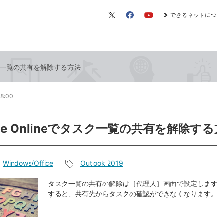
できるネットにつ
X（旧
Facebook
YouTube
Twitter）
でタスク一覧の共有を解除する方法
08:00
nge Onlineでタスク一覧の共有を解除す
Windows/Office
Outlook 2019
記
事
タスク一覧の共有の解除は［代理人］画面で設定しま
すると、共有先からタスクの確認ができなくなります
タ
グ