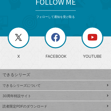
FOLLOW ME
search
format_list_bulleted
検
カ
検
カ
索
テ
メ
ゴ
索
テ
ニ
リ
フォローして通知を受け取る
ゴ
ュ
ー
ー
一
リ
を
覧
閉
を
ー
じ
閉
か
る
じ
る
search
ら
急
X
FACEBOOK
YOUTUBE
探
上
検
昇
索
す
ワ
できるシリーズ
ー
ド
できるシリーズについて
Google
ト
スプレ
ッ
30周年特設サイト
ッドシ
プ
読者限定PDFのダウンロード
ート
ペ