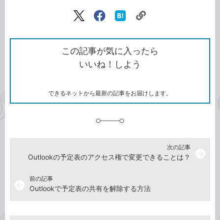
記事をシェアする
リ
X（旧
Facebook
は
ン
Twitter）
で
て
ク
で
シ
な
を
シ
ェ
ブ
この記事が気に入ったら
コ
ェ
ア
ッ
いいね！しよう
ピ
ア
ク
ー
マ
ー
ク
できるネットから最新の記事をお届けします。
に
追
加
次の記事
arrow_forward
Outlookの予定表のアクセス権で変更できることは？
前の記事
arrow_back
Outlookで予定表の共有を解除する方法