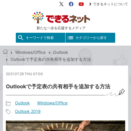
できるネットについて
X（旧
Facebook
YouTube
Twitter）
新たな一歩を応援するメディア
キーワードで検索
カテゴリーから探す
Windows/Office
Outlook
で
Outlookで予定表の共有相手を追加する方法
き
る
2021.07.29 THU 07:00
ネ
ッ
Outlookで予定表の共有相手を追加する方法
ト
Outlook
Windows/Office
記
Outlook 2019
事
記
カ
事
テ
タ