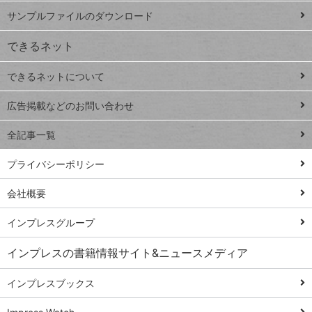
iPhone
ー
サンプルファイルのダウンロード
VLOOKUP
ジ
できるネット
連載
できるネットについて
Excel Q&A
close
閉じ
トイアンナ流仕
広告掲載などのお問い合わせ
る
事術
全記事一覧
PowerAutomate
ではじめる業務
プライバシーポリシー
の完全自動化
会社概要
AI議事録作成術
Windows 11
インプレスグループ
Q&A
インプレスの書籍情報サイト&ニュースメディア
Teams踏み込み
活用術
インプレスブックス
Excel講師の仕事