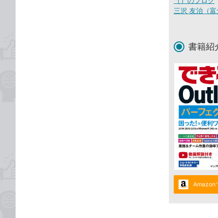
（）のブログ
三沢 友治（富
書籍紹
Amazo