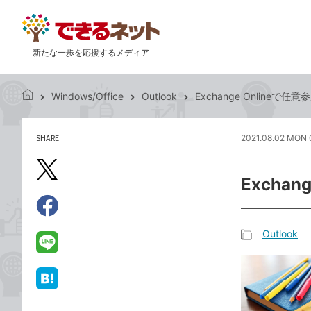
新たな一歩を応援するメディア
Windows/Office
Outlook
Exchange Online
で
き
る
SHARE
2021.08.02 MON 
記
ネ
事
ッ
を
X（旧
ト
Excha
シ
Twitter）
ェ
で
ア
Facebook
す
シ
で
Outlook
る
ェ
記
シ
LINE
ア
事
ェ
で
カ
ア
送
は
テ
る
て