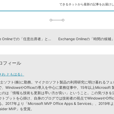
ク
できるネットから最新の記事をお届け
に
追
加
Exchange Onlineでの「任意出席者」と「必須出席者」の違いとは？
ロフィール
さわ ともはる）
り富士ソフト(株)に勤務。マイクロソフト製品の利用研究に明け暮れるフ
WindowsやOfficeの導入を中心に業務従事中。15年以上Microsoft
たのは「情報も技術も更新は早い方が良い」ということ。この気づきを
トプットを心掛け、自身のブログでは技術者の視点でWindowsやOffi
17年より「Microsoft MVP Office Apps & Services」、2019年
nsider MVP」を受賞。