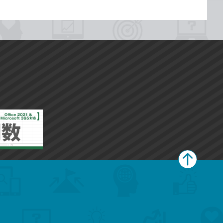
ペ
ー
ジ
上
部
へ