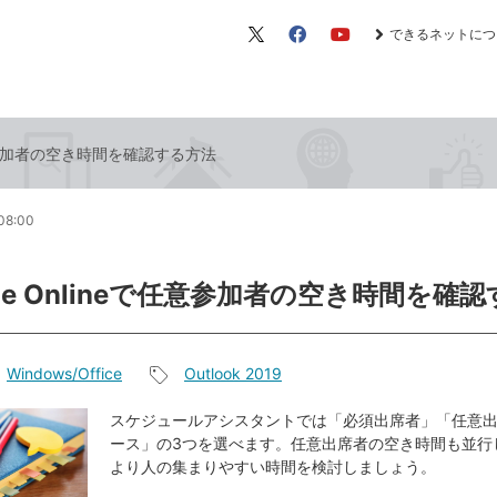
できるネットにつ
X（旧
Facebook
YouTube
Twitter）
で任意参加者の空き時間を確認する方法
08:00
nge Onlineで任意参加者の空き時間を確
Windows/Office
Outlook 2019
記
事
スケジュールアシスタントでは「必須出席者」「任意
ース」の3つを選べます。任意出席者の空き時間も並行
タ
より人の集まりやすい時間を検討しましょう。
グ