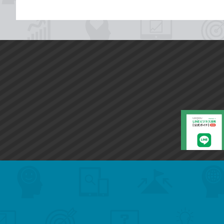
search
format_list_bulleted
検
カ
検
カ
索
テ
メ
ゴ
索
テ
ニ
リ