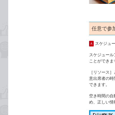
ゴ
な
リ
ブ
ッ
ク
マ
任意で参
ー
ク
スケジュ
A
に
追
スケジュール
加
ことができま
［リソース］
意出席者の時
できます。
空き時間の自
め、正しい情