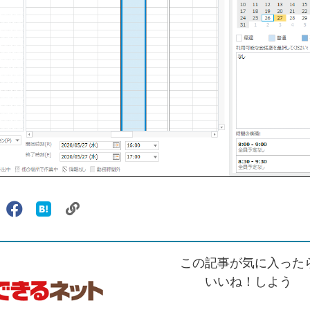
リ
X（旧
Facebook
は
ェアする
ン
witter）
で
て
ク
で
シ
な
を
シ
ェ
ブ
この記事が気に入った
コ
ェ
ア
ッ
ピ
ア
ク
いいね！しよう
ー
マ
ー