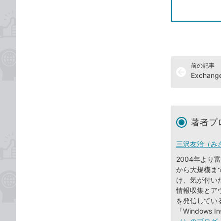
前の記事
arrow_back
著者プ
三沢友治（み
2004年よ
から大規模まで、
け、気が付い
情報収集とアウ
を発信している。20
「Windows I