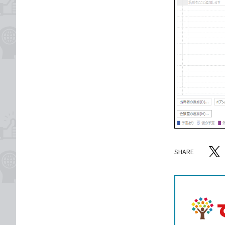
SHARE
記事をシ
T