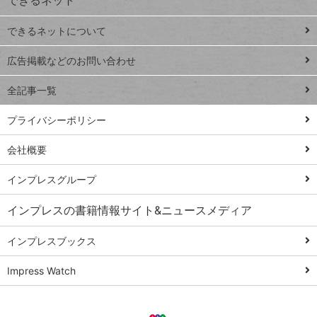
連載
できるネットについて
Excel Q&A
close
閉じ
トイアンナ流仕
広告掲載などのお問い合わせ
る
事術
全記事一覧
PowerAutomate
ではじめる業務
プライバシーポリシー
の完全自動化
会社概要
AI議事録作成術
Windows 11
インプレスグループ
Q&A
インプレスの書籍情報サイト&ニュースメディア
Teams踏み込み
活用術
インプレスブックス
Excel講師の仕事
Impress Watch
術
エクセル時短