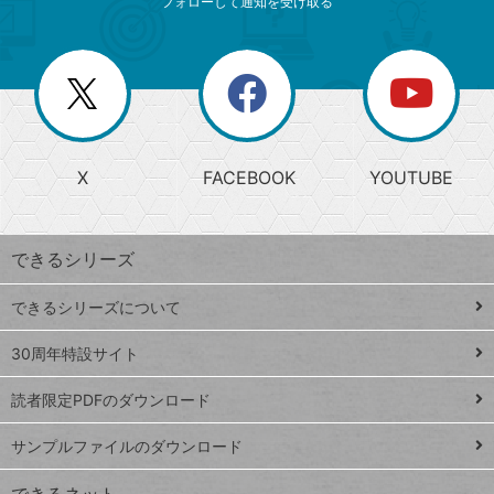
ニ
リ
フォローして通知を受け取る
ゴ
ュ
ー
ー
一
リ
を
覧
閉
を
ー
じ
閉
か
る
じ
る
search
ら
急
X
FACEBOOK
YOUTUBE
探
上
検
昇
索
す
ワ
できるシリーズ
ー
ド
できるシリーズについて
Google
ト
スプレ
ッ
30周年特設サイト
ッドシ
プ
読者限定PDFのダウンロード
ート
ペ
iPhone
ー
サンプルファイルのダウンロード
VLOOKUP
ジ
できるネット