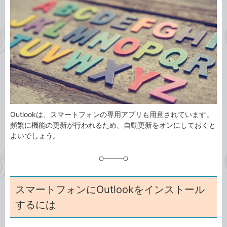
事
テ
タ
ゴ
グ
リ
Outlookは、スマートフォンの専用アプリも用意されています。
頻繁に機能の更新が行われるため、自動更新をオンにしておくと
よいでしょう。
スマートフォンにOutlookをインストール
するには