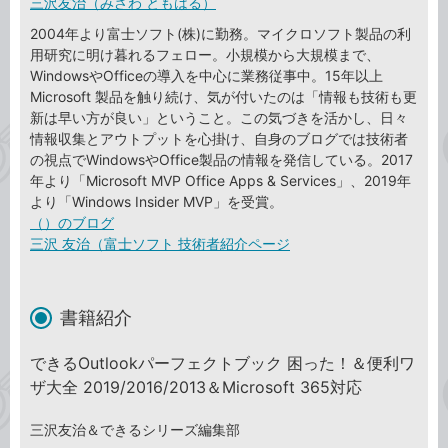
三沢友治（みさわ ともはる）
2004年より富士ソフト(株)に勤務。マイクロソフト製品の利
用研究に明け暮れるフェロー。小規模から大規模まで、
WindowsやOfficeの導入を中心に業務従事中。15年以上
Microsoft 製品を触り続け、気が付いたのは「情報も技術も更
新は早い方が良い」ということ。この気づきを活かし、日々
情報収集とアウトプットを心掛け、自身のブログでは技術者
の視点でWindowsやOffice製品の情報を発信している。2017
年より「Microsoft MVP Office Apps & Services」、2019年
より「Windows Insider MVP」を受賞。
（）のブログ
三沢 友治（富士ソフト 技術者紹介ページ
書籍紹介
できるOutlookパーフェクトブック 困った！＆便利ワ
ザ大全 2019/2016/2013＆Microsoft 365対応
三沢友治＆できるシリーズ編集部