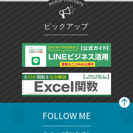
ピックアップ
FOLLOW ME
search
format_list_bulleted
検
カ
検
カ
索
テ
メ
ゴ
索
テ