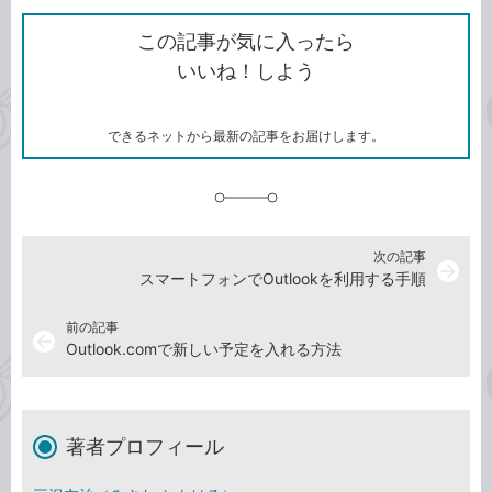
ク
で
シ
な
を
シ
ェ
ブ
この記事が気に入ったら
コ
ェ
ア
ッ
いいね！しよう
ピ
ア
ク
ー
マ
ー
ク
できるネットから最新の記事をお届けします。
に
追
加
次の記事
arrow_forward
スマートフォンでOutlookを利用する手順
前の記事
arrow_back
Outlook.comで新しい予定を入れる方法
著者プロフィール