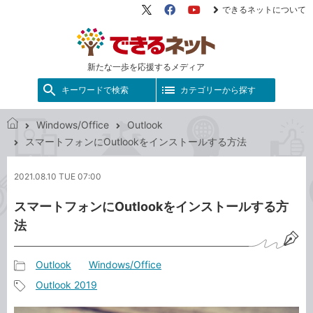
できるネットについて
X（旧
Facebook
YouTube
Twitter）
新たな一歩を応援するメディア
キーワードで検索
カテゴリーから探す
Windows/Office
Outlook
で
スマートフォンにOutlookをインストールする方法
き
る
2021.08.10 TUE 07:00
ネ
ッ
スマートフォンにOutlookをインストールする方
ト
法
Outlook
Windows/Office
記
Outlook 2019
事
記
カ