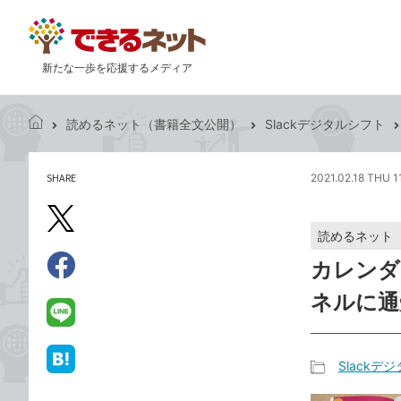
新たな一歩を応援するメディア
読めるネット（書籍全文公開）
Slackデジタルシフト
で
き
る
SHARE
2021.02.18 THU 1
記
ネ
事
ッ
を
X（旧
ト
読めるネット
シ
Twitter）
ェ
カレンダ
で
ア
Facebook
す
シ
で
ネルに通
る
ェ
シ
LINE
ア
ェ
で
ア
送
Slackデ
は
記
る
て