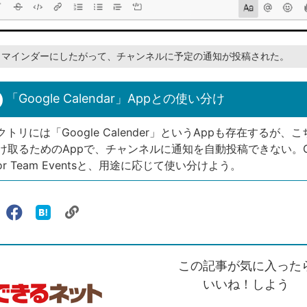
リマインダーにしたがって、チャンネルに予定の通知が投稿された。
「Google Calendar」Appとの使い分け
クトリには「Google Calender」というAppも存在するが、
け取るためのAppで、チャンネルに通知を自動投稿できない。Go
r for Team Eventsと、用途に応じて使い分けよう。
リ
X（旧
Facebook
は
ェアする
ン
witter）
で
て
ク
で
シ
な
を
シ
ェ
ブ
この記事が気に入った
コ
ェ
ア
ッ
ピ
ア
ク
いいね！しよう
ー
マ
ー