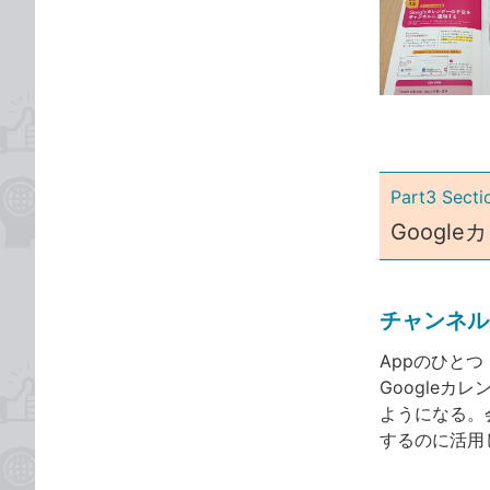
事
な
カ
ブ
テ
ッ
ゴ
ク
リ
マ
ー
ク
Part3 Se
に
追
Googl
加
チャンネル
Appのひとつ「
Google
ようになる。
するのに活用