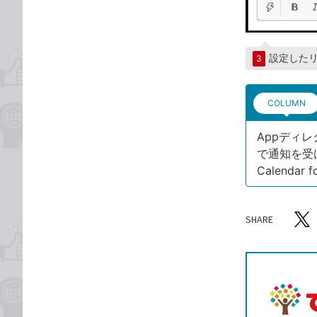
設定した
3
COLUMN
Appディレ
で通知を受
Calenda
SHARE
記事をシ
T