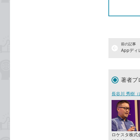
前の記事
arrow_back
著者プ
長谷川 秀樹（
ロケスタ株式