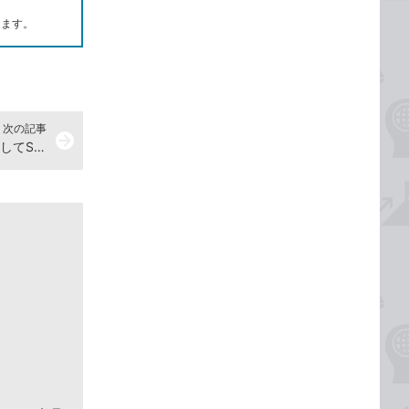
します。
次の記事
arrow_forward
ビデオ会議との連携 - Zoomと連携してSlackから会議を開始する