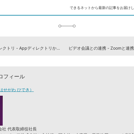
ク
できるネットから最新の記事をお届け
に
追
加
Appディレクトリ - Appディレクトリから新しいAppをインストールする
ロフィール
はせがわ ひでき）
会社 代表取締役社長