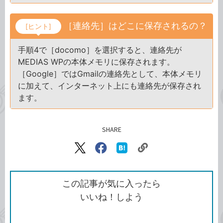
［連絡先］はどこに保存されるの？
[ヒント]
手順4で［docomo］を選択すると、連絡先が
MEDIAS WPの本体メモリに保存されます。
［Google］ではGmailの連絡先として、本体メモリ
に加えて、インターネット上にも連絡先が保存され
ます。
SHARE
記事をシェアする
リ
X（旧
Facebook
は
ン
Twitter）
で
て
ク
で
シ
な
を
シ
ェ
ブ
この記事が気に入ったら
コ
ェ
ア
ッ
いいね！しよう
ピ
ア
ク
ー
マ
ー