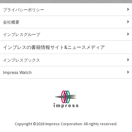
PowerAutomate
ではじめる業務
プライバシーポリシー
の完全自動化
会社概要
AI議事録作成術
Windows 11
インプレスグループ
Q&A
インプレスの書籍情報サイト&ニュースメディア
Teams踏み込み
活用術
インプレスブックス
Excel講師の仕事
Impress Watch
術
エクセル時短
パワポ時短
Windows Tips
神保町ペロリ旅
俺のメルカリ
Copyright ©
2026 Impress Corporation. All rights reserved.