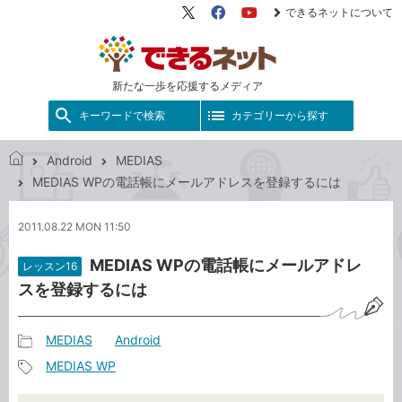
できるネットについて
X（旧
Facebook
YouTube
Twitter）
新たな一歩を応援するメディア
キーワードで検索
カテゴリーから探す
Android
MEDIAS
で
MEDIAS WPの電話帳にメールアドレスを登録するには
き
る
2011.08.22 MON 11:50
ネ
ッ
MEDIAS WPの電話帳にメールアドレ
レッスン16
ト
スを登録するには
MEDIAS
Android
記
MEDIAS WP
事
記
カ