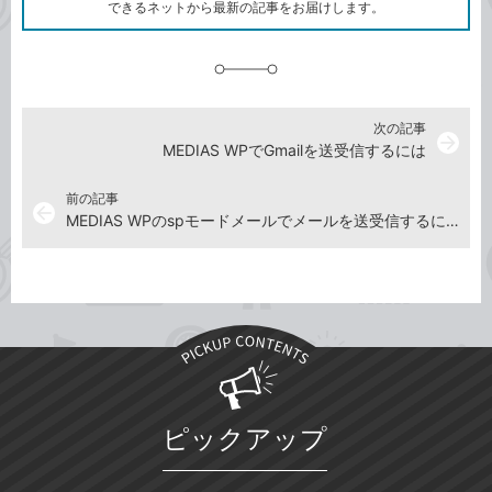
ク
できるネットから最新の記事をお届けします。
に
追
加
次の記事
arrow_forward
MEDIAS WPでGmailを送受信するには
前の記事
arrow_back
MEDIAS WPのspモードメールでメールを送受信するには
ピックアップ