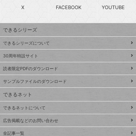
search
ら
急
X
FACEBOOK
YOUTUBE
探
上
検
昇
索
す
ワ
できるシリーズ
ー
ド
できるシリーズについて
Google
ト
スプレ
ッ
30周年特設サイト
ッドシ
プ
読者限定PDFのダウンロード
ート
ペ
iPhone
ー
サンプルファイルのダウンロード
VLOOKUP
ジ
できるネット
連載
できるネットについて
Excel Q&A
close
閉じ
トイアンナ流仕
広告掲載などのお問い合わせ
る
事術
全記事一覧