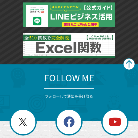
FOLLOW ME
search
format_list_bulleted
検
カ
検
カ
索
テ
メ
ゴ
索
テ
ニ
リ
フォローして通知を受け取る
ゴ
ュ
ー
ー
一
リ
を
覧
閉
を
ー
じ
閉
か
る
じ
る