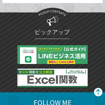
ピックアップ
FOLLOW ME
search
format_list_bulleted
検
カ