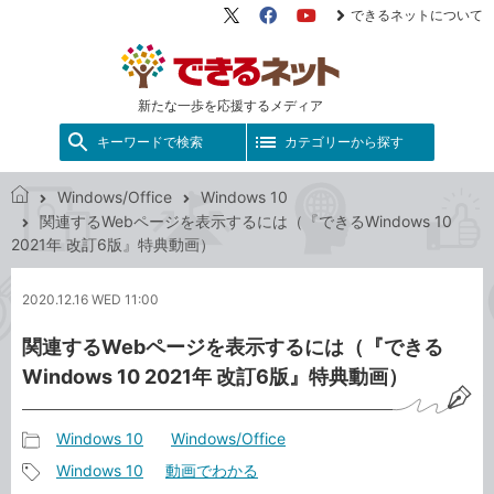
できるネットについて
X（旧
Facebook
YouTube
Twitter）
新たな一歩を応援するメディア
キーワードで検索
カテゴリーから探す
Windows/Office
Windows 10
で
関連するWebページを表示するには（『できるWindows 10
き
2021年 改訂6版』特典動画）
る
ネ
2020.12.16 WED 11:00
ッ
ト
関連するWebページを表示するには（『できる
Windows 10 2021年 改訂6版』特典動画）
Windows 10
Windows/Office
記
Windows 10
動画でわかる
事
記