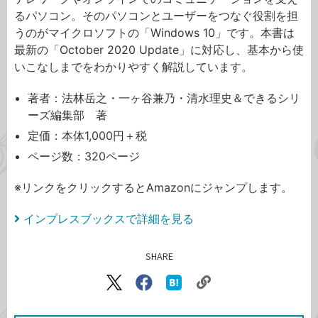
るパソコン。そのパソコンとユーザーをつなぐ役割を担
うのがマイクロソフトの「Windows 10」です。本書は
最新の「October 2020 Update」に対応し、基本から使
いこなしまでをわかりやすく解説しています。
著者：法林岳之・一ヶ谷兼乃・清水理史＆できるシリ
ーズ編集部 著
定価：本体1,000円＋税
ページ数：320ページ
※リンクをクリックするとAmazonにジャンプします。
インプレスブックスで詳細を見る
SHARE
記事をシェアする
リ
X（旧
Facebook
は
ン
Twitter）
で
て
ク
で
シ
な