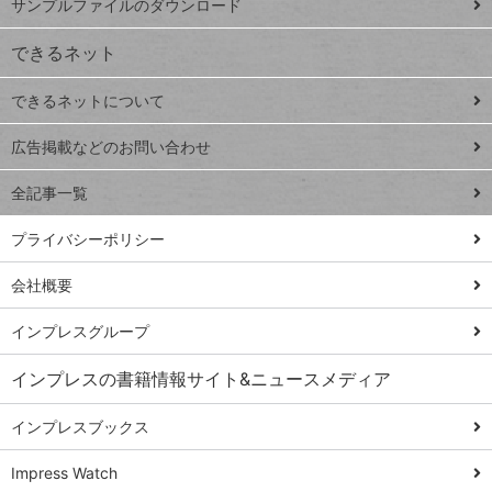
サンプルファイルのダウンロード
VLOOKUP
ジ
できるネット
連載
できるネットについて
Excel Q&A
close
閉じ
トイアンナ流仕
広告掲載などのお問い合わせ
る
事術
全記事一覧
PowerAutomate
ではじめる業務
プライバシーポリシー
の完全自動化
会社概要
AI議事録作成術
Windows 11
インプレスグループ
Q&A
インプレスの書籍情報サイト&ニュースメディア
Teams踏み込み
活用術
インプレスブックス
Excel講師の仕事
Impress Watch
術