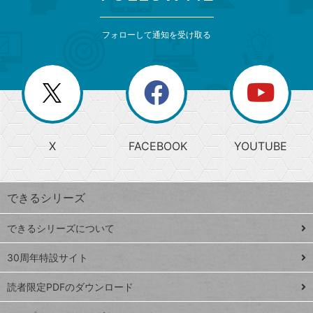
検
カ
索
テ
メ
ゴ
索
テ
ニ
リ
フォローして通知を受け取る
ゴ
ュ
ー
ー
一
リ
を
覧
閉
を
ー
じ
閉
か
る
じ
る
search
ら
急
X
FACEBOOK
YOUTUBE
探
上
検
昇
索
す
ワ
できるシリーズ
ー
ド
できるシリーズについて
Google
ト
スプレ
ッ
30周年特設サイト
ッドシ
プ
読者限定PDFのダウンロード
ート
ペ
iPhone
ー