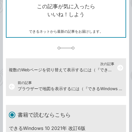
を
シ
ェ
ブ
この記事が気に入ったら
コ
ェ
ア
ッ
いいね！しよう
ピ
ア
ク
ー
マ
ー
ク
できるネットから最新の記事をお届けします。
に
追
加
次の記事
arrow_forward
複数のWebページを切り替えて表示するには（『できるWindows 10 2021年 改訂6版』特典動画）
前の記事
arrow_back
ブラウザーで地図を表示するには（『できるWindows 10 2021年 改訂6版』特典動画）
書籍で読むならこちら
できるWindows 10 2021年 改訂6版