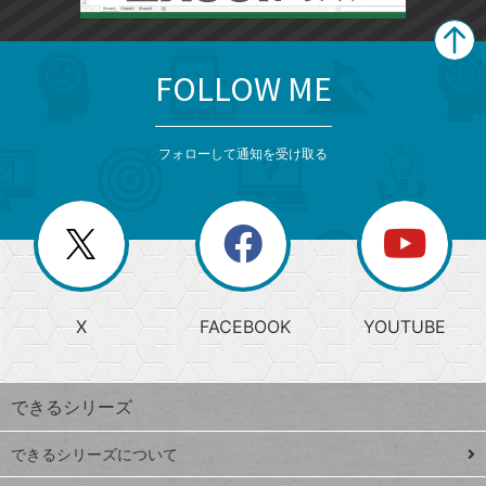
FOLLOW ME
search
format_list_bulleted
検
カ
検
カ
索
テ
メ
ゴ
索
テ
ニ
リ
フォローして通知を受け取る
ゴ
ュ
ー
ー
一
リ
を
覧
閉
を
ー
じ
閉
か
る
じ
る
search
ら
急
X
FACEBOOK
YOUTUBE
探
上
検
昇
索
す
ワ
できるシリーズ
ー
ド
できるシリーズについて
Google
ト