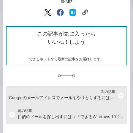
SHARE
記事をシェアする
リ
X（旧
Facebook
は
ン
Twitter）
で
て
ク
で
シ
な
を
シ
ェ
ブ
この記事が気に入ったら
コ
ェ
ア
ッ
いいね！しよう
ピ
ア
ク
ー
マ
ー
ク
できるネットから最新の記事をお届けします。
に
追
加
次の記事
arrow_forward
Googleのメールアドレスでメールをやりとりするには（『できるWindows 10 2021年 改訂6版』特典動画）
前の記事
arrow_back
目的のメールを探し出すには（『できるWindows 10 2021年 改訂6版』特典動画）