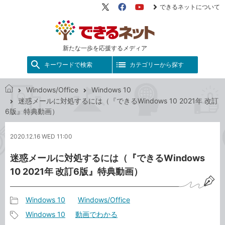
できるネットについて
X（旧
Facebook
YouTube
Twitter）
新たな一歩を応援するメディア
キーワードで検索
カテゴリーから探す
Windows/Office
Windows 10
で
迷惑メールに対処するには（『できるWindows 10 2021年 改訂
き
6版』特典動画）
る
ネ
2020.12.16 WED 11:00
ッ
ト
迷惑メールに対処するには（『できるWindows
10 2021年 改訂6版』特典動画）
Windows 10
Windows/Office
記
Windows 10
動画でわかる
事
記