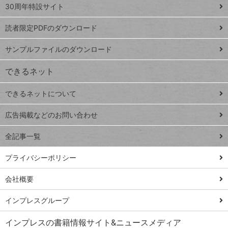
スプレ
ッ
30周年特設サイト
ッドシ
プ
読者限定PDFのダウンロード
ート
ペ
iPhone
ー
サンプルファイルのダウンロード
VLOOKUP
ジ
できるネット
連載
できるネットについて
Excel Q&A
close
閉じ
トイアンナ流仕
広告掲載などのお問い合わせ
る
事術
全記事一覧
PowerAutomate
ではじめる業務
プライバシーポリシー
の完全自動化
会社概要
AI議事録作成術
Windows 11
インプレスグループ
Q&A
インプレスの書籍情報サイト&ニュースメディア