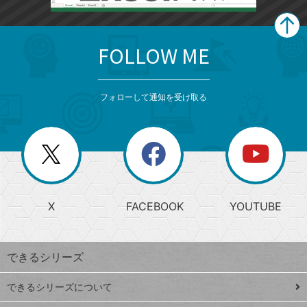
FOLLOW ME
search
format_list_bulleted
検
カ
検
カ
索
テ
メ
ゴ
索
テ
ニ
リ
フォローして通知を受け取る
ゴ
ュ
ー
ー
一
リ
を
覧
閉
を
ー
じ
閉
か
る
じ
る
search
ら
急
X
FACEBOOK
YOUTUBE
探
上
検
昇
索
す
ワ
できるシリーズ
ー
ド
できるシリーズについて
Google
ト