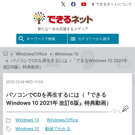
できるネットについて
X（旧
Facebook
YouTube
Twitter）
新たな一歩を応援するメディア
キーワードで検索
カテゴリーから探す
Windows/Office
Windows 10
で
パソコンでCDを再生するには（『できるWindows 10 2021年
き
改訂6版』特典動画）
る
ネ
2020.12.16 WED 11:00
ッ
ト
パソコンでCDを再生するには（『できる
Windows 10 2021年 改訂6版』特典動画）
Windows 10
Windows/Office
記
Windows 10
動画でわかる
事
記