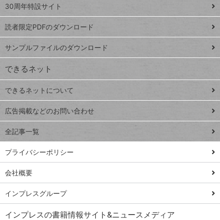
スプレ
ッ
30周年特設サイト
ッドシ
プ
読者限定PDFのダウンロード
ート
ペ
iPhone
ー
サンプルファイルのダウンロード
VLOOKUP
ジ
できるネット
連載
できるネットについて
Excel Q&A
close
閉じ
トイアンナ流仕
広告掲載などのお問い合わせ
る
事術
全記事一覧
PowerAutomate
ではじめる業務
プライバシーポリシー
の完全自動化
会社概要
AI議事録作成術
Windows 11
インプレスグループ
Q&A
インプレスの書籍情報サイト&ニュースメディア