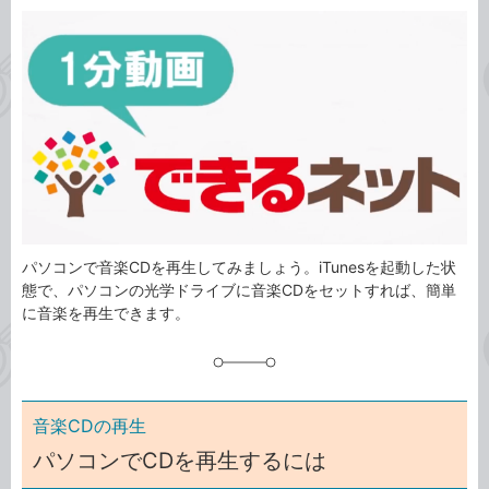
カ
事
テ
タ
ゴ
グ
リ
パソコンで音楽CDを再生してみましょう。iTunesを起動した状
態で、パソコンの光学ドライブに音楽CDをセットすれば、簡単
に音楽を再生できます。
音楽CDの再生
パソコンでCDを再生するには