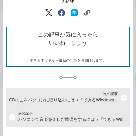
SHARE
記事をシェアする
リ
X（旧
Facebook
は
ン
Twitter）
で
て
ク
で
シ
な
を
シ
ェ
ブ
この記事が気に入ったら
コ
ェ
ア
ッ
いいね！しよう
ピ
ア
ク
ー
マ
ー
ク
できるネットから最新の記事をお届けします。
に
追
加
次の記事
arrow_forward
CDの曲をパソコンに取り込むには（『できるWindows 10 2021年 改訂6版』特典動画）
前の記事
arrow_back
パソコンで音楽を楽しむ準備をするには（『できるWindows 10 2021年 改訂6版』特典動画）