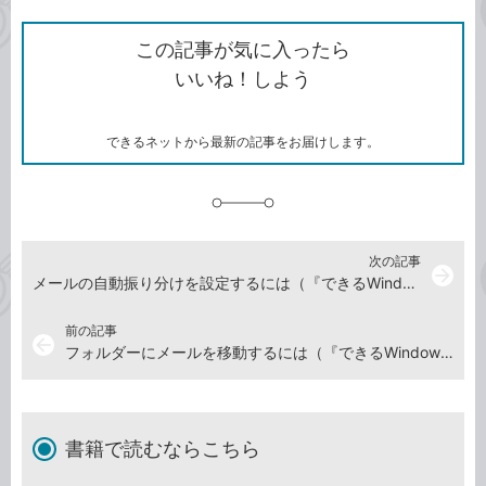
ン
Twitter）
で
て
ク
で
シ
な
を
シ
ェ
ブ
この記事が気に入ったら
コ
ェ
ア
ッ
いいね！しよう
ピ
ア
ク
ー
マ
ー
ク
できるネットから最新の記事をお届けします。
に
追
加
次の記事
arrow_forward
メールの自動振り分けを設定するには（『できるWindows 10 パーフェクトブック 困った！＆便利ワザ大全 2021年 改訂6版』特典動画）
前の記事
arrow_back
フォルダーにメールを移動するには（『できるWindows 10 パーフェクトブック 困った！＆便利ワザ大全 2021年 改訂6版』特典動画）
書籍で読むならこちら