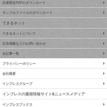
読者限定PDFのダウンロード
ート
ペ
iPhone
ー
サンプルファイルのダウンロード
VLOOKUP
ジ
できるネット
連載
できるネットについて
Excel Q&A
close
閉じ
トイアンナ流仕
広告掲載などのお問い合わせ
る
事術
全記事一覧
PowerAutomate
ではじめる業務
プライバシーポリシー
の完全自動化
会社概要
AI議事録作成術
Windows 11
インプレスグループ
Q&A
インプレスの書籍情報サイト&ニュースメディア
Teams踏み込み
活用術
インプレスブックス