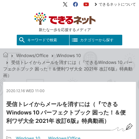
できるネットについて
X（旧
Facebook
YouTube
Twitter）
新たな一歩を応援するメディア
キーワードで検索
カテゴリーから探す
Windows/Office
Windows 10
で
受信トレイからメールを消すには（『できるWindows 10 パー
き
フェクトブック 困った！＆便利ワザ大全 2021年 改訂6版』特典動
る
画）
ネ
ッ
2020.12.16 WED 11:00
ト
受信トレイからメールを消すには（『できる
Windows 10 パーフェクトブック 困った！＆便
利ワザ大全 2021年 改訂6版』特典動画）
Windows 10
Windows/Office