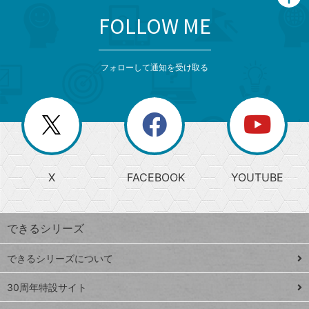
FOLLOW ME
search
format_list_bulleted
検
カ
検
カ
索
テ
メ
ゴ
索
テ
ニ
リ
フォローして通知を受け取る
ゴ
ュ
ー
ー
一
リ
を
覧
閉
を
ー
じ
閉
か
る
じ
る
search
ら
急
X
FACEBOOK
YOUTUBE
探
上
検
昇
索
す
ワ
できるシリーズ
ー
ド
できるシリーズについて
Google
ト
スプレ
ッ
30周年特設サイト
ッドシ
プ