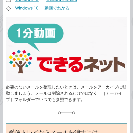
記
Windows 10
動画でわかる
事
記
カ
事
テ
タ
ゴ
グ
リ
必要のないメールを整理したいときは、メールをアーカイブに移
動しましょう。メールは削除されるわけではなく、［アーカイ
ブ］フォルダーでいつでも参照できます。
受信トレイからメールを消すには