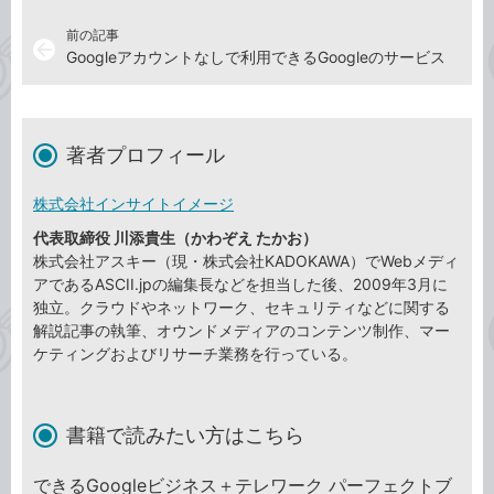
前の記事
arrow_back
Googleアカウントなしで利用できるGoogleのサービス
著者プロフィール
株式会社インサイトイメージ
代表取締役 川添貴生（かわぞえ たかお）
株式会社アスキー（現・株式会社KADOKAWA）でWebメディ
アであるASCII.jpの編集長などを担当した後、2009年3月に
独立。クラウドやネットワーク、セキュリティなどに関する
解説記事の執筆、オウンドメディアのコンテンツ制作、マー
ケティングおよびリサーチ業務を行っている。
書籍で読みたい方はこちら
できるGoogleビジネス＋テレワーク パーフェクトブ