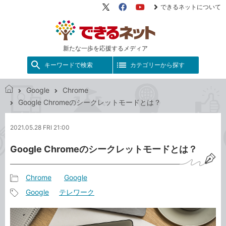
できるネットについて
X（旧
Facebook
YouTube
Twitter）
新たな一歩を応援するメディア
キーワードで検索
カテゴリーから探す
Google
Chrome
で
Google Chromeのシークレットモードとは？
き
る
2021.05.28 FRI 21:00
ネ
ッ
Google Chromeのシークレットモードとは？
ト
Chrome
Google
記
Google
テレワーク
事
記
カ
事
テ
タ