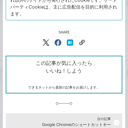
パーティCookieは、主に広告配信を目的に利用され
ます。
SHARE
記事をシェアする
リ
X（旧
Facebook
は
ン
Twitter）
で
て
ク
で
シ
な
を
シ
ェ
ブ
この記事が気に入ったら
コ
ェ
ア
ッ
いいね！しよう
ピ
ア
ク
ー
マ
ー
ク
できるネットから最新の記事をお届けします。
に
追
加
次の記事
arrow_forward
Google Chromeのショートカットキー