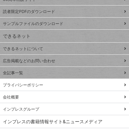
ッドシ
プ
読者限定PDFのダウンロード
ート
ペ
iPhone
ー
サンプルファイルのダウンロード
VLOOKUP
ジ
できるネット
連載
できるネットについて
Excel Q&A
close
閉じ
トイアンナ流仕
広告掲載などのお問い合わせ
る
事術
全記事一覧
PowerAutomate
ではじめる業務
プライバシーポリシー
の完全自動化
会社概要
AI議事録作成術
Windows 11
インプレスグループ
Q&A
インプレスの書籍情報サイト&ニュースメディア
Teams踏み込み