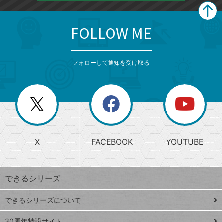
FOLLOW ME
search
format_list_bulleted
検
カ
検
カ
索
テ
メ
ゴ
索
テ
ニ
リ
フォローして通知を受け取る
ゴ
ュ
ー
ー
一
リ
を
覧
閉
を
ー
じ
閉
か
る
じ
る
search
ら
急
X
FACEBOOK
YOUTUBE
探
上
検
昇
索
す
ワ
できるシリーズ
ー
ド
できるシリーズについて
Google
ト
スプレ
ッ
30周年特設サイト