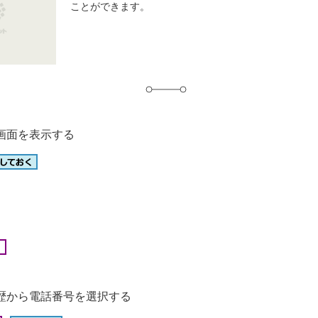
ことができます。
グ
画面を表示する
歴から電話番号を選択する