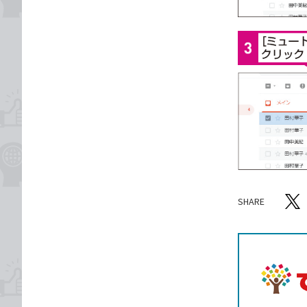
SHARE
記事をシ
T