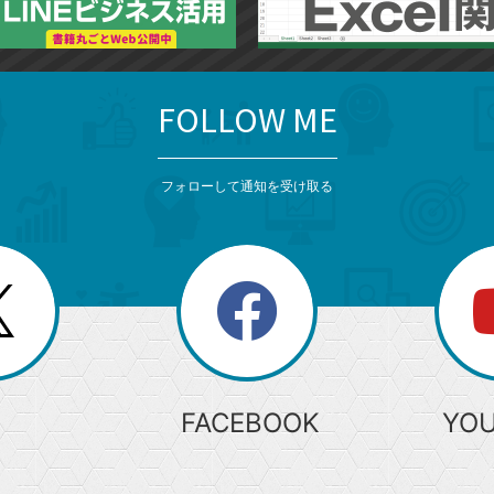
FOLLOW ME
フォローして通知を受け取る
search
検
索
FACEBOOK
YO