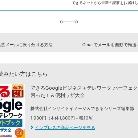
できるネットから最新の記事をお届け
に
追
加
lで迷惑メールに振り分ける方法
Gmailでメールを自動で転
読みたい方はこちら
できるGoogleビジネス＋テレワーク パーフェ
困った！＆便利ワザ大全
株式会社インサイトイメージ＆できるシリーズ編集部
1,980円（本体1,800円＋税10%）
インプレスの商品ページを見る