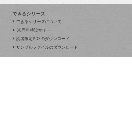
できるシリーズ
close
できるシリーズについて
閉
ト
じ
ッ
30周年特設サイト
る
プ
読者限定PDFのダウンロード
ペ
サンプルファイルのダウンロード
ー
ジ
連載
Excel Q&A
トイアンナ流仕
事術
PowerAutomate
ではじめる業務
の完全自動化