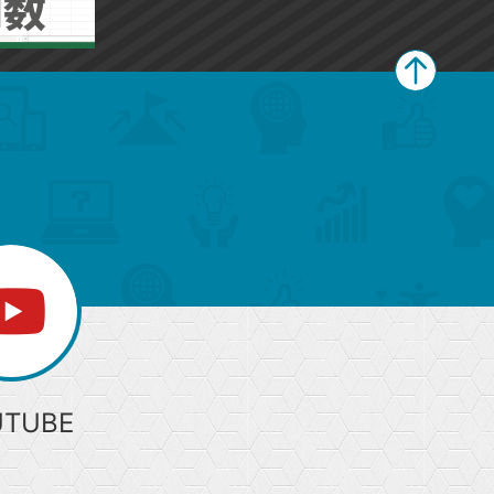
ペ
ー
ジ
上
部
へ
UTUBE