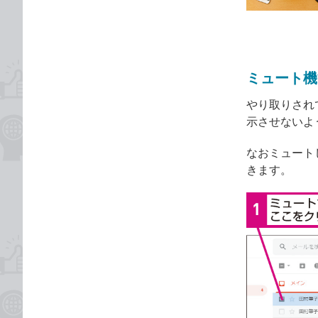
ゴ
な
リ
ブ
ッ
ク
ミュート機
マ
ー
やり取りされ
ク
示させないよ
に
追
なおミュート
加
きます。