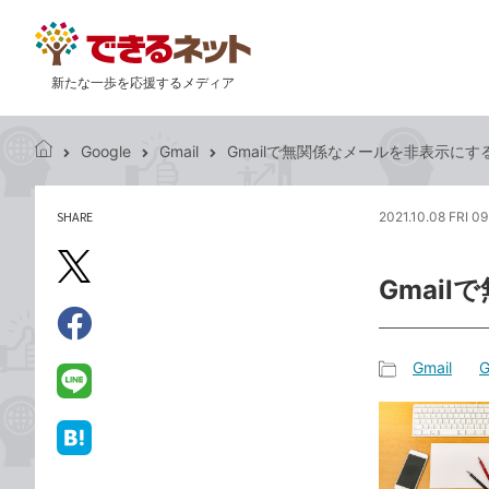
新たな一歩を応援するメディア
Google
Gmail
Gmailで無関係なメールを非表示にす
で
き
る
SHARE
2021.10.08 FRI 0
記
ネ
事
ッ
を
X（旧
ト
Gmai
シ
Twitter）
ェ
で
ア
Facebook
す
シ
で
Gmail
G
る
ェ
記
シ
LINE
ア
事
ェ
で
カ
ア
送
は
テ
る
て