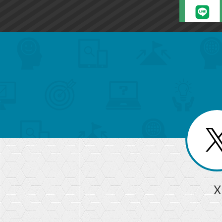
search
format_list_bulleted
検
カ
検
カ
索
テ
メ
ゴ
索
テ
ニ
リ
ュ
ー
ゴ
ー
一
を
覧
リ
閉
を
じ
閉
ー
る
じ
る
か
ら
急上昇ワード
X
探
Googleスプレッドシート
iPhone
VLOOKUP
す