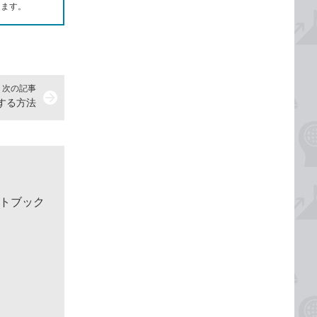
します。
次の記事
arrow_forward
送する方法
クトブック