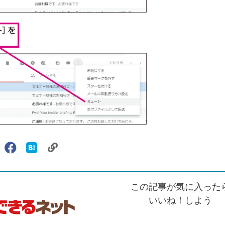
リ
X（旧
Facebook
は
ェアする
ン
witter）
で
て
ク
で
シ
な
を
シ
ェ
ブ
この記事が気に入った
コ
ェ
ア
ッ
ピ
ア
ク
いいね！しよう
ー
マ
ー
ク