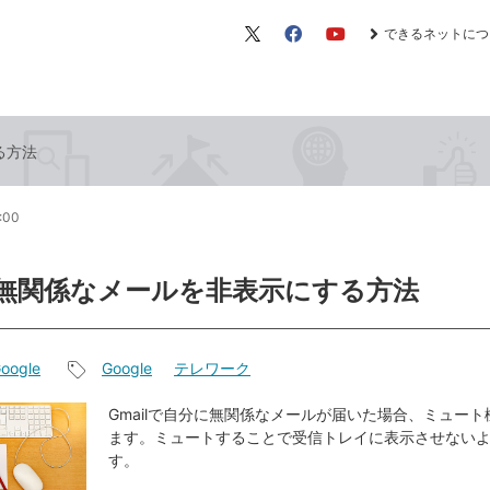
できるネットにつ
X（旧
Facebook
YouTube
Twitter）
る方法
9:00
lで無関係なメールを非表示にする方法
oogle
Google
テレワーク
記
事
Gmailで自分に無関係なメールが届いた場合、ミュー
ます。ミュートすることで受信トレイに表示させない
タ
す。
グ