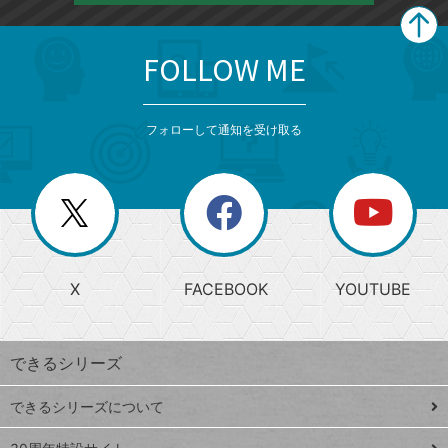
FOLLOW ME
search
format_list_bulleted
検
カ
検
カ
索
テ
メ
ゴ
索
テ
ニ
リ
フォローして通知を受け取る
ゴ
ュ
ー
ー
一
リ
を
覧
閉
を
ー
じ
閉
か
る
じ
る
search
ら
急
X
FACEBOOK
YOUTUBE
探
上
検
昇
索
す
ワ
できるシリーズ
ー
ド
できるシリーズについて
Google
ト
スプレ