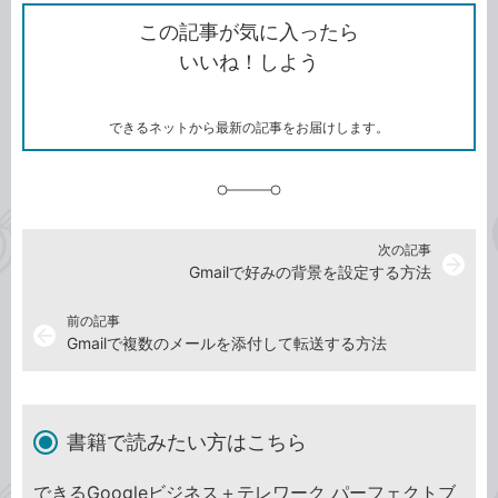
ク
で
シ
な
を
シ
ェ
ブ
この記事が気に入ったら
コ
ェ
ア
ッ
いいね！しよう
ピ
ア
ク
ー
マ
ー
ク
できるネットから最新の記事をお届けします。
に
追
加
次の記事
arrow_forward
Gmailで好みの背景を設定する方法
前の記事
arrow_back
Gmailで複数のメールを添付して転送する方法
書籍で読みたい方はこちら
できるGoogleビジネス＋テレワーク パーフェクトブ