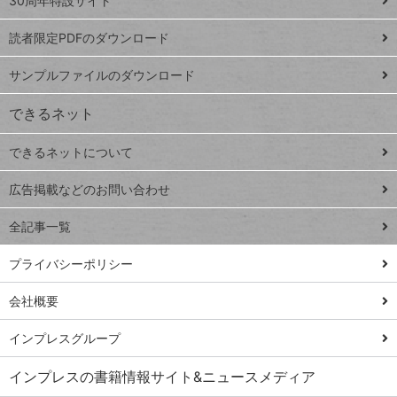
ッ
30周年特設サイト
ッドシ
プ
読者限定PDFのダウンロード
ート
ペ
iPhone
ー
サンプルファイルのダウンロード
VLOOKUP
ジ
できるネット
連載
できるネットについて
Excel Q&A
close
閉じ
トイアンナ流仕
広告掲載などのお問い合わせ
る
事術
全記事一覧
PowerAutomate
ではじめる業務
プライバシーポリシー
の完全自動化
会社概要
AI議事録作成術
Windows 11
インプレスグループ
Q&A
インプレスの書籍情報サイト&ニュースメディア
Teams踏み込み