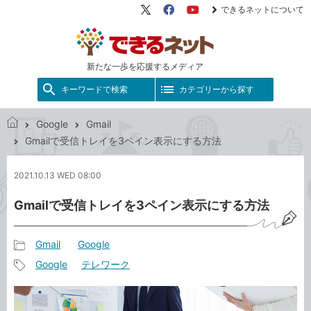
できるネットについて
X（旧
Facebook
YouTube
Twitter）
新たな一歩を応援するメディア
キーワードで検索
カテゴリーから探す
Google
Gmail
で
Gmailで受信トレイを3ペイン表示にする方法
き
る
2021.10.13 WED 08:00
ネ
ッ
Gmailで受信トレイを3ペイン表示にする方法
ト
Gmail
Google
記
Google
テレワーク
事
記
カ
事
テ
タ