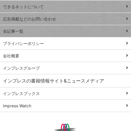
連載
できるネットについて
Excel Q&A
close
閉じ
トイアンナ流仕
広告掲載などのお問い合わせ
る
事術
全記事一覧
PowerAutomate
ではじめる業務
プライバシーポリシー
の完全自動化
会社概要
AI議事録作成術
Windows 11
インプレスグループ
Q&A
インプレスの書籍情報サイト&ニュースメディア
Teams踏み込み
活用術
インプレスブックス
Excel講師の仕事
Impress Watch
術
エクセル時短
パワポ時短