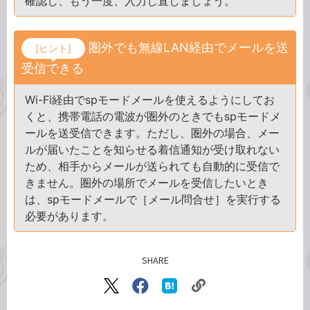
確認し、もう一度、入力し直しましょう。
圏外でも無線LAN経由でメールを送
[ヒント]
受信できる
Wi-Fi経由でspモードメールを使えるようにしてお
くと、携帯電話の電波が圏外のときでもspモードメ
ールを送受信できます。ただし、圏外の場合、メー
ルが届いたことを知らせる着信通知が受け取れない
ため、相手からメールが送られても自動的に受信で
きません。圏外の場所でメールを受信したいとき
は、spモードメールで［メール問合せ］を実行する
必要があります。
SHARE
記事をシェアする
リ
X（旧
Facebook
は
ン
Twitter）
で
て