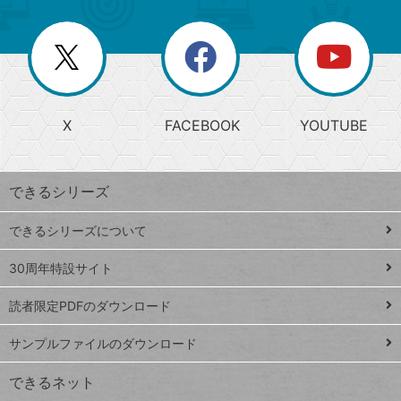
ゴ
ー
一
リ
を
覧
閉
を
ー
じ
閉
か
る
じ
る
search
ら
急
X
FACEBOOK
YOUTUBE
探
上
検
昇
索
す
ワ
できるシリーズ
ー
ド
できるシリーズについて
Google
ト
スプレ
ッ
30周年特設サイト
ッドシ
プ
読者限定PDFのダウンロード
ート
ペ
iPhone
ー
サンプルファイルのダウンロード
VLOOKUP
ジ
できるネット