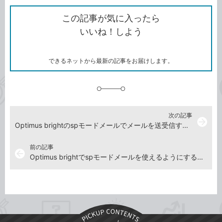
ク
で
シ
な
を
シ
ェ
ブ
この記事が気に入ったら
コ
ェ
ア
ッ
いいね！しよう
ピ
ア
ク
ー
マ
ー
ク
できるネットから最新の記事をお届けします。
に
追
加
次の記事
arrow_forward
Optimus brightのspモードメールでメールを送受信するには
前の記事
arrow_back
Optimus brightでspモードメールを使えるようにするには