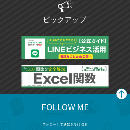
ピックアップ
FOLLOW ME
search
format_list_bulleted
検
カ
検
カ
索
テ
メ
ゴ
索
テ
ニ
リ
フォローして通知を受け取る
ュ
ー