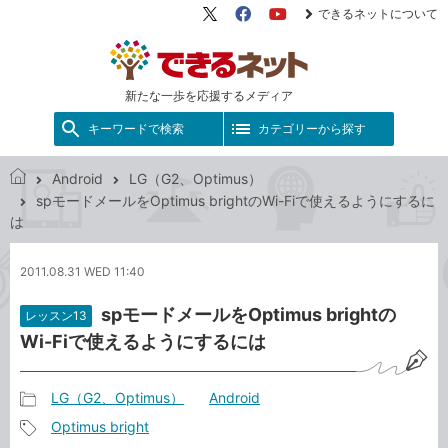
できるネットについて
X（旧
Facebook
YouTube
Twitter）
新たな一歩を応援するメディア
キーワードで検索
カテゴリーから探す
Android
LG（G2、Optimus）
で
spモードメールをOptimus brightのWi-Fiで使えるようにするに
き
は
る
ネ
2011.08.31 WED 11:40
ッ
ト
spモードメールをOptimus brightの
レッスン13
Wi-Fiで使えるようにするには
LG（G2、Optimus）
Android
記
Optimus bright
事
記