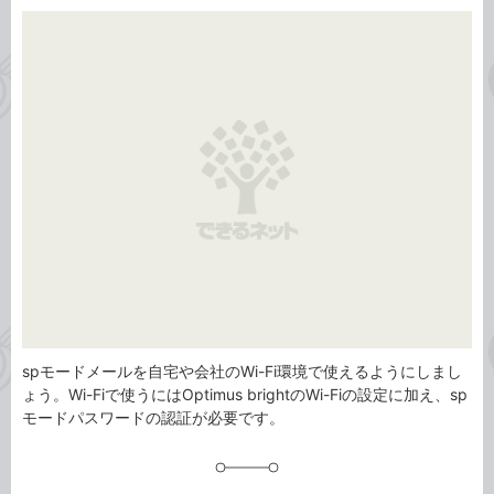
カ
事
テ
タ
ゴ
グ
リ
spモードメールを自宅や会社のWi-Fi環境で使えるようにしまし
ょう。Wi-Fiで使うにはOptimus brightのWi-Fiの設定に加え、sp
モードパスワードの認証が必要です。