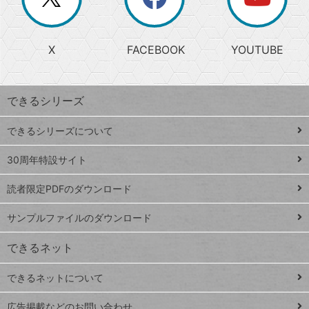
じ
閉
か
る
じ
る
search
ら
急
X
FACEBOOK
YOUTUBE
探
上
検
昇
索
す
ワ
できるシリーズ
ー
ド
できるシリーズについて
Google
ト
スプレ
ッ
30周年特設サイト
ッドシ
プ
読者限定PDFのダウンロード
ート
ペ
iPhone
ー
サンプルファイルのダウンロード
VLOOKUP
ジ
できるネット
連載
できるネットについて
Excel Q&A
close
閉じ
トイアンナ流仕
広告掲載などのお問い合わせ