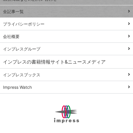
る
事術
全記事一覧
PowerAutomate
ではじめる業務
プライバシーポリシー
の完全自動化
会社概要
AI議事録作成術
Windows 11
インプレスグループ
Q&A
インプレスの書籍情報サイト&ニュースメディア
Teams踏み込み
活用術
インプレスブックス
Excel講師の仕事
Impress Watch
術
エクセル時短
パワポ時短
Windows Tips
神保町ペロリ旅