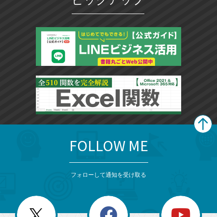
FOLLOW ME
search
format_list_bulleted
検
カ
検
カ
索
テ
メ
ゴ
索
テ
ニ
リ
フォローして通知を受け取る
ゴ
ュ
ー
ー
一
リ
を
覧
閉
を
ー