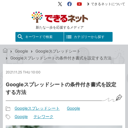
できるネットについて
X（旧
Facebook
YouTube
Twitter）
新たな一歩を応援するメディア
キーワードで検索
カテゴリーから探す
Google
Googleスプレッドシート
で
Googleスプレッドシートの条件付き書式を設定する方法
き
る
2021.11.25 THU 10:00
ネ
ッ
Googleスプレッドシートの条件付き書式を設定
ト
する方法
Googleスプレッドシート
Google
記
Google
テレワーク
事
記
カ