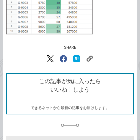
SHARE
記事をシェアする
リ
X（旧
Facebook
は
ン
Twitter）
で
て
ク
で
シ
な
を
シ
ェ
ブ
この記事が気に入ったら
コ
ェ
ア
ッ
いいね！しよう
ピ
ア
ク
ー
マ
ー
ク
できるネットから最新の記事をお届けします。
に
追
加