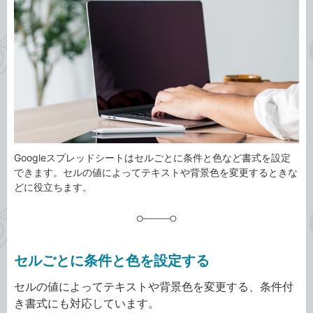
事
テ
タ
ゴ
グ
リ
Googleスプレッドシートはセルごとに条件と色など書式を設定
できます。セルの値によってテキストや背景色を変更するときな
どに役立ちます。
セルごとに条件と色を設定する
セルの値によってテキストや背景色を変更する、条件付
き書式にも対応しています。