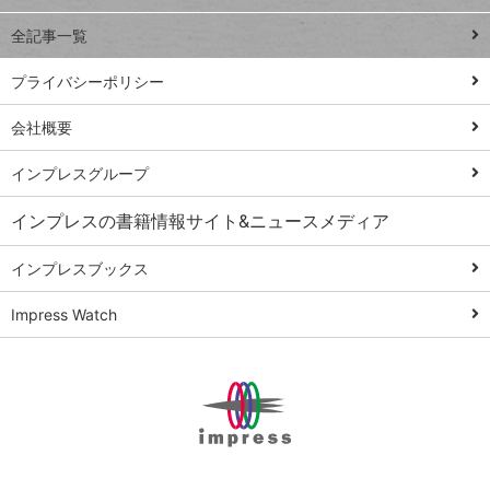
事術
全記事一覧
PowerAutomate
ではじめる業務
プライバシーポリシー
の完全自動化
会社概要
AI議事録作成術
Windows 11
インプレスグループ
Q&A
インプレスの書籍情報サイト&ニュースメディア
Teams踏み込み
活用術
インプレスブックス
Excel講師の仕事
Impress Watch
術
エクセル時短
パワポ時短
Windows Tips
神保町ペロリ旅