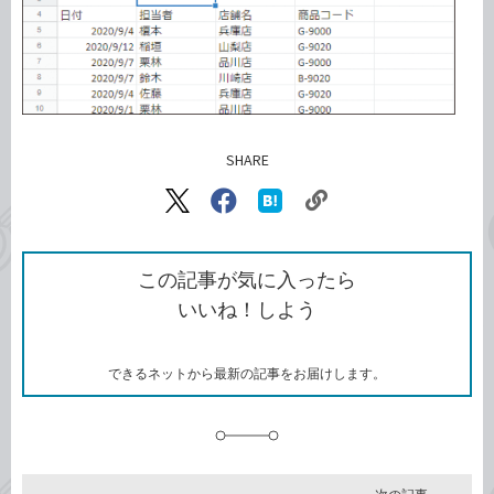
SHARE
記事をシェアする
リ
X（旧
Facebook
は
ン
Twitter）
で
て
ク
で
シ
な
を
シ
ェ
ブ
この記事が気に入ったら
コ
ェ
ア
ッ
いいね！しよう
ピ
ア
ク
ー
マ
ー
ク
できるネットから最新の記事をお届けします。
に
追
加