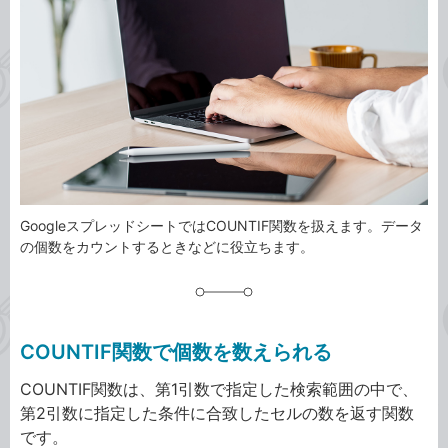
事
テ
タ
ゴ
グ
リ
GoogleスプレッドシートではCOUNTIF関数を扱えます。データ
の個数をカウントするときなどに役立ちます。
COUNTIF関数で個数を数えられる
COUNTIF関数は、第1引数で指定した検索範囲の中で、
第2引数に指定した条件に合致したセルの数を返す関数
です。