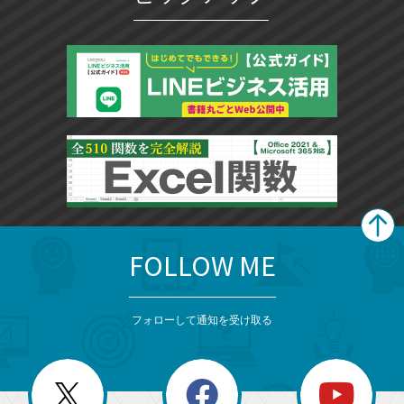
FOLLOW ME
search
format_list_bulleted
検
カ
検
カ
索
テ
メ
ゴ
索
テ
ニ
リ
フォローして通知を受け取る
ゴ
ュ
ー
ー
一
リ
を
覧
閉
を
ー
じ
閉