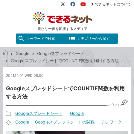
できるネットについて
X（旧
Facebook
YouTube
Twitter）
新たな一歩を応援するメディア
キーワードで検索
カテゴリーから探す
Google
Googleスプレッドシート
で
GoogleスプレッドシートでCOUNTIF関数を利用する方法
き
る
2021.12.01 WED 08:00
ネ
ッ
GoogleスプレッドシートでCOUNTIF関数を利用
ト
する方法
Googleスプレッドシート
Google
記
Google
Googleスプレッドシートの関数
テレワーク
事
記
カ