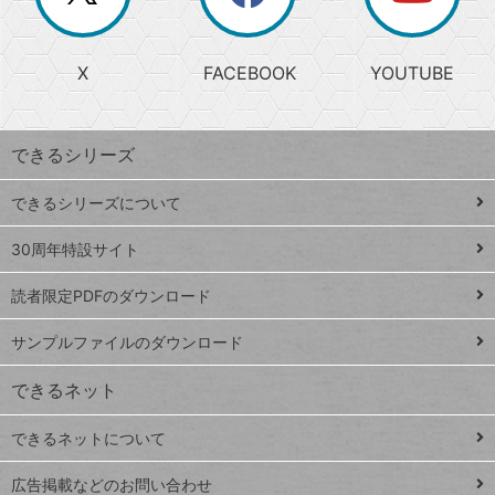
か
る
じ
る
search
ら
急
X
FACEBOOK
YOUTUBE
探
上
検
昇
索
す
ワ
できるシリーズ
ー
ド
できるシリーズについて
Google
ト
スプレ
ッ
30周年特設サイト
ッドシ
プ
読者限定PDFのダウンロード
ート
ペ
iPhone
ー
サンプルファイルのダウンロード
VLOOKUP
ジ
できるネット
連載
できるネットについて
Excel Q&A
close
閉じ
トイアンナ流仕
広告掲載などのお問い合わせ
る