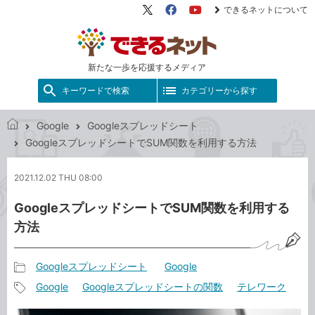
できるネットについて
X（旧
Facebook
YouTube
Twitter）
新たな一歩を応援するメディア
キーワードで検索
カテゴリーから探す
Google
Googleスプレッドシート
で
GoogleスプレッドシートでSUM関数を利用する方法
き
る
2021.12.02 THU 08:00
ネ
ッ
GoogleスプレッドシートでSUM関数を利用する
ト
方法
Googleスプレッドシート
Google
記
Google
Googleスプレッドシートの関数
テレワーク
事
記
カ