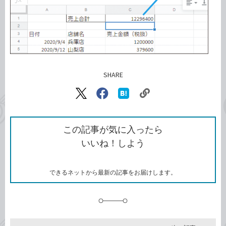
SHARE
記事をシェアする
リ
X（旧
Facebook
は
ン
Twitter）
で
て
ク
で
シ
な
を
シ
ェ
ブ
この記事が気に入ったら
コ
ェ
ア
ッ
いいね！しよう
ピ
ア
ク
ー
マ
ー
ク
できるネットから最新の記事をお届けします。
に
追
加