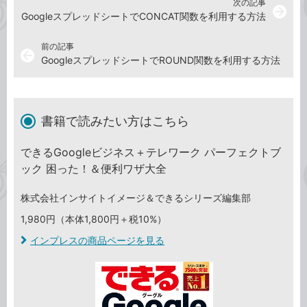
次の記事
arrow_forward
GoogleスプレッドシートでCONCAT関数を利用する方法
前の記事
arrow_back
GoogleスプレッドシートでROUND関数を利用する方法
書籍で読みたい方はこちら
できるGoogleビジネス＋テレワーク パーフェクトブ
ック 困った！＆便利ワザ大全
株式会社インサイトイメージ＆できるシリーズ編集部
1,980円（本体1,800円＋税10%）
インプレスの商品ページを見る