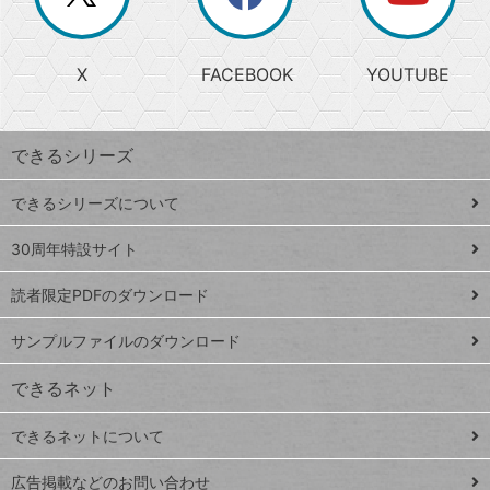
じ
閉
か
る
じ
る
search
ら
急
X
FACEBOOK
YOUTUBE
探
上
検
昇
索
す
ワ
できるシリーズ
ー
ド
できるシリーズについて
Google
ト
スプレ
ッ
30周年特設サイト
ッドシ
プ
読者限定PDFのダウンロード
ート
ペ
iPhone
ー
サンプルファイルのダウンロード
VLOOKUP
ジ
できるネット
連載
できるネットについて
Excel Q&A
close
閉じ
トイアンナ流仕
広告掲載などのお問い合わせ