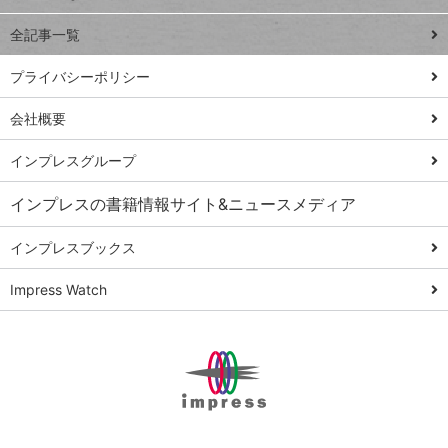
る
事術
全記事一覧
PowerAutomate
ではじめる業務
プライバシーポリシー
の完全自動化
会社概要
AI議事録作成術
Windows 11
インプレスグループ
Q&A
インプレスの書籍情報サイト&ニュースメディア
Teams踏み込み
活用術
インプレスブックス
Excel講師の仕事
Impress Watch
術
エクセル時短
パワポ時短
Windows Tips
神保町ペロリ旅