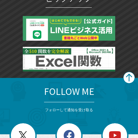
FOLLOW ME
search
format_list_bulleted
検
カ
検
カ
索
テ
メ
ゴ
索
テ
ニ
リ
フォローして通知を受け取る
ゴ
ュ
ー
ー
一
リ
を
覧
閉
を
ー