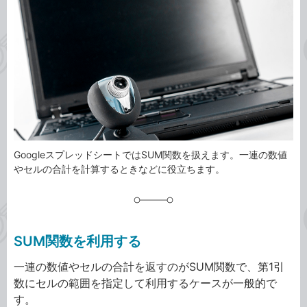
事
テ
タ
ゴ
グ
リ
GoogleスプレッドシートではSUM関数を扱えます。一連の数値
やセルの合計を計算するときなどに役立ちます。
SUM関数を利用する
一連の数値やセルの合計を返すのがSUM関数で、第1引
数にセルの範囲を指定して利用するケースが一般的で
す。