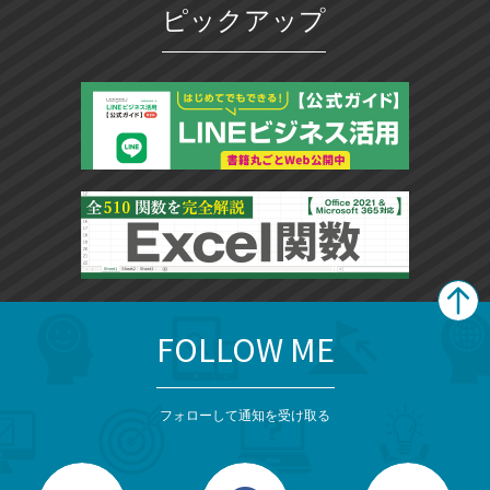
ピックアップ
FOLLOW ME
search
format_list_bulleted
検
カ
検
カ
索
テ
メ
ゴ
索
テ
ニ
リ
フォローして通知を受け取る
ゴ
ュ
ー
ー
一
リ
を
覧