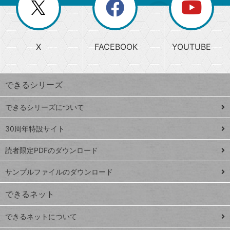
閉
を
ー
じ
閉
か
る
じ
る
search
ら
急
X
FACEBOOK
YOUTUBE
探
上
検
昇
索
す
ワ
できるシリーズ
ー
ド
できるシリーズについて
Google
ト
スプレ
ッ
30周年特設サイト
ッドシ
プ
読者限定PDFのダウンロード
ート
ペ
iPhone
ー
サンプルファイルのダウンロード
VLOOKUP
ジ
できるネット
連載
できるネットについて
Excel Q&A
close