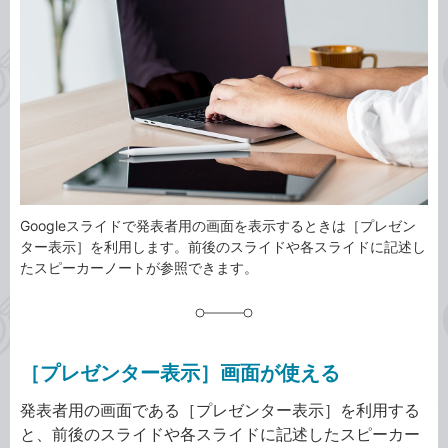
事
テ
タ
ゴ
グ
リ
Googleスライドで発表者用の画面を表示するときは［プレゼン
ター表示］を利用します。前後のスライドや各スライドに記述し
たスピーカーノートが参照できます。
［プレゼンター表示］画面が使える
発表者用の画面である［プレゼンター表示］を利用する
と、前後のスライドや各スライドに記述したスピーカー