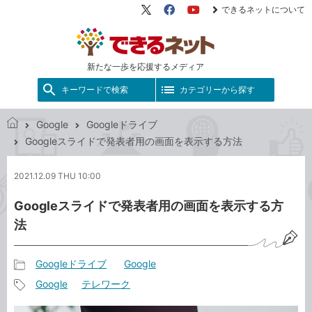
できるネットについて
X（旧
Facebook
YouTube
Twitter）
新たな一歩を応援するメディア
キーワードで検索
カテゴリーから探す
Google
Googleドライブ
で
Googleスライドで発表者用の画面を表示する方法
き
る
2021.12.09 THU 10:00
ネ
ッ
Googleスライドで発表者用の画面を表示する方
ト
法
Googleドライブ
Google
記
Google
テレワーク
事
記
カ