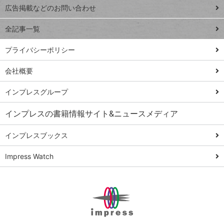
閉じ
トイアンナ流仕
広告掲載などのお問い合わせ
る
事術
全記事一覧
PowerAutomate
ではじめる業務
プライバシーポリシー
の完全自動化
会社概要
AI議事録作成術
Windows 11
インプレスグループ
Q&A
インプレスの書籍情報サイト&ニュースメディア
Teams踏み込み
活用術
インプレスブックス
Excel講師の仕事
Impress Watch
術
エクセル時短
パワポ時短
Windows Tips