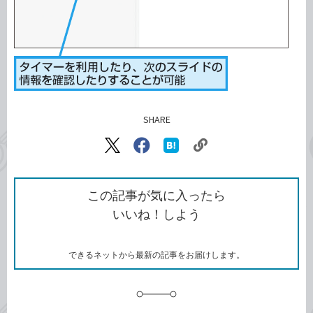
SHARE
記事をシェアする
リ
X（旧
Facebook
は
ン
Twitter）
で
て
ク
で
シ
な
を
シ
ェ
ブ
この記事が気に入ったら
コ
ェ
ア
ッ
いいね！しよう
ピ
ア
ク
ー
マ
ー
ク
できるネットから最新の記事をお届けします。
に
追
加