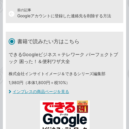
前の記事
arrow_back
Googleアカウントに登録した連絡先を削除する方法
書籍で読みたい方はこちら
できるGoogleビジネス＋テレワーク パーフェクトブ
ック 困った！＆便利ワザ大全
株式会社インサイトイメージ＆できるシリーズ編集部
1,980円（本体1,800円＋税10%）
インプレスの商品ページを見る