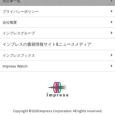
全記事一覧
PowerAutomate
ではじめる業務
プライバシーポリシー
の完全自動化
会社概要
AI議事録作成術
Windows 11
インプレスグループ
Q&A
インプレスの書籍情報サイト&ニュースメディア
Teams踏み込み
活用術
インプレスブックス
Excel講師の仕事
Impress Watch
術
エクセル時短
パワポ時短
Windows Tips
神保町ペロリ旅
俺のメルカリ
Copyright ©
2026 Impress Corporation. All rights reserved.