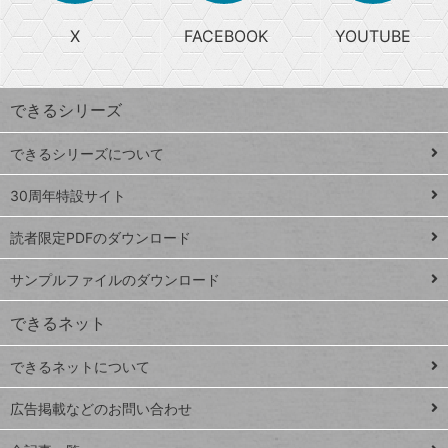
る
search
ら
急
X
FACEBOOK
YOUTUBE
探
上
検
昇
索
す
ワ
できるシリーズ
ー
ド
できるシリーズについて
Google
ト
スプレ
ッ
30周年特設サイト
ッドシ
プ
読者限定PDFのダウンロード
ート
ペ
iPhone
ー
サンプルファイルのダウンロード
VLOOKUP
ジ
できるネット
連載
できるネットについて
Excel Q&A
close
閉じ
トイアンナ流仕
広告掲載などのお問い合わせ
る
事術