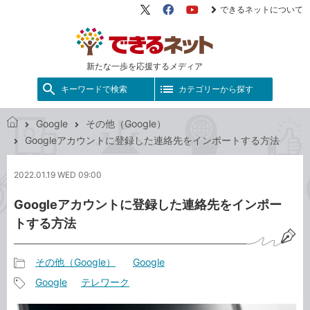
できるネットについて
X（旧
Facebook
YouTube
Twitter）
新たな一歩を応援するメディア
キーワードで検索
カテゴリーから探す
Google
その他（Google）
で
Googleアカウントに登録した連絡先をインポートする方法
き
る
2022.01.19 WED 09:00
ネ
ッ
Googleアカウントに登録した連絡先をインポー
ト
トする方法
その他（Google）
Google
記
Google
テレワーク
事
記
カ