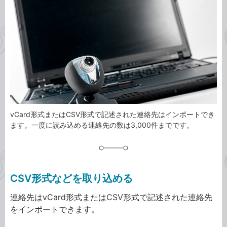
事
テ
タ
ゴ
グ
リ
vCard形式またはCSV形式で記述された連絡先はインポートでき
ます。一度に読み込める連絡先の数は3,000件までです。
CSV形式などを取り込める
連絡先はvCard形式またはCSV形式で記述された連絡先
をインポートできます。