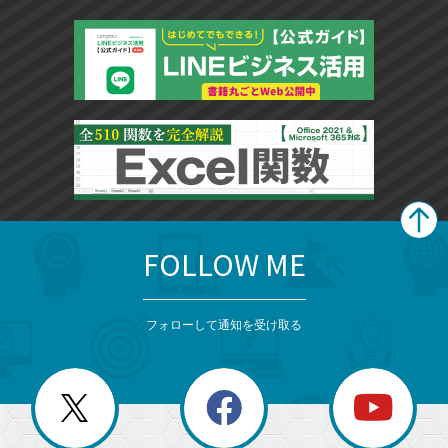
FOLLOW ME
search
format_list_bulleted
検
カ
検
カ
索
テ
メ
ゴ
索
テ
ニ
リ
フォローして通知を受け取る
ゴ
ュ
ー
ー
一
リ
を
覧
閉
を
ー
じ
閉
か
る
じ