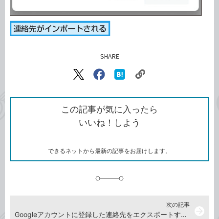
SHARE
記事をシェアする
リ
X（旧
Facebook
は
ン
Twitter）
で
て
ク
で
シ
な
を
シ
ェ
ブ
この記事が気に入ったら
コ
ェ
ア
ッ
いいね！しよう
ピ
ア
ク
ー
マ
ー
ク
できるネットから最新の記事をお届けします。
に
追
加
次の記事
arrow_forward
Googleアカウントに登録した連絡先をエクスポートする方法