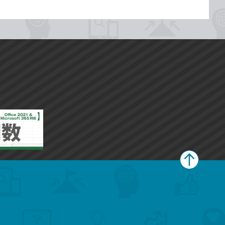
ペ
ー
ジ
上
部
へ