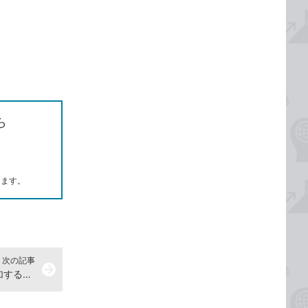
ら
します。
次の記事
arrow_forward
Google ToDoリストでタスクを追加する方法