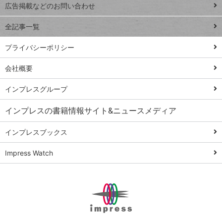
閉じ
トイアンナ流仕
広告掲載などのお問い合わせ
る
事術
全記事一覧
PowerAutomate
ではじめる業務
プライバシーポリシー
の完全自動化
会社概要
AI議事録作成術
Windows 11
インプレスグループ
Q&A
インプレスの書籍情報サイト&ニュースメディア
Teams踏み込み
活用術
インプレスブックス
Excel講師の仕事
Impress Watch
術
エクセル時短
パワポ時短
Windows Tips
神保町ペロリ旅