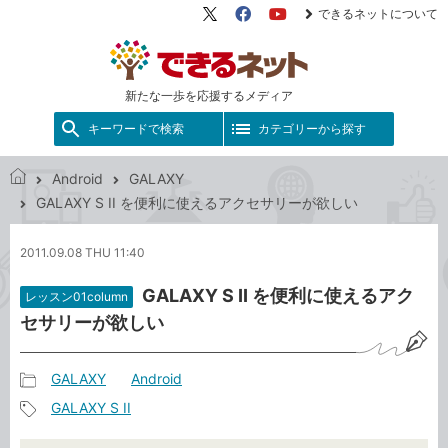
できるネットについて
X（旧
Facebook
YouTube
Twitter）
新たな一歩を応援するメディア
キーワードで検索
カテゴリーから探す
Android
GALAXY
で
GALAXY S II を便利に使えるアクセサリーが欲しい
き
る
2011.09.08 THU 11:40
ネ
ッ
GALAXY S II を便利に使えるアク
レッスン01column
ト
セサリーが欲しい
GALAXY
Android
記
GALAXY S II
事
記
カ