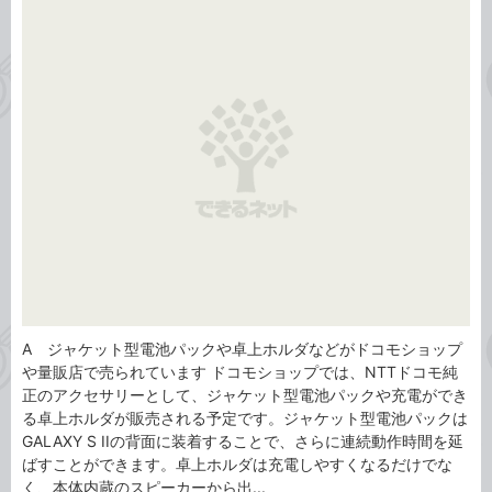
事
テ
タ
ゴ
グ
リ
A ジャケット型電池パックや卓上ホルダなどがドコモショップ
や量販店で売られています ドコモショップでは、NTTドコモ純
正のアクセサリーとして、ジャケット型電池パックや充電ができ
る卓上ホルダが販売される予定です。ジャケット型電池パックは
GALAXY S IIの背面に装着することで、さらに連続動作時間を延
ばすことができます。卓上ホルダは充電しやすくなるだけでな
く、本体内蔵のスピーカーから出...