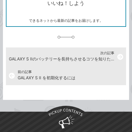
いいね！しよう
ピ
ア
ク
ー
マ
ー
ク
できるネットから最新の記事をお届けします。
に
追
加
次の記事
arrow_forward
GALAXY S IIのバッテリーを長持ちさせるコツを知りたい
前の記事
arrow_back
GALAXY S II を初期化するには