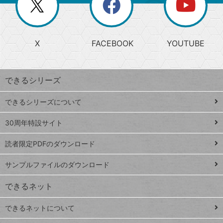
閉
を
ー
じ
閉
か
る
じ
る
search
ら
急
X
FACEBOOK
YOUTUBE
探
上
検
昇
索
す
ワ
できるシリーズ
ー
ド
できるシリーズについて
Google
ト
スプレ
ッ
30周年特設サイト
ッドシ
プ
読者限定PDFのダウンロード
ート
ペ
iPhone
ー
サンプルファイルのダウンロード
VLOOKUP
ジ
できるネット
連載
できるネットについて
Excel Q&A
close