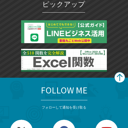
ピックアップ
FOLLOW ME
search
format_list_bulleted
検
カ
検
カ
索
テ
メ
ゴ
索
テ
ニ
リ
フォローして通知を受け取る
ゴ
ュ
ー
ー
一
リ
を
覧