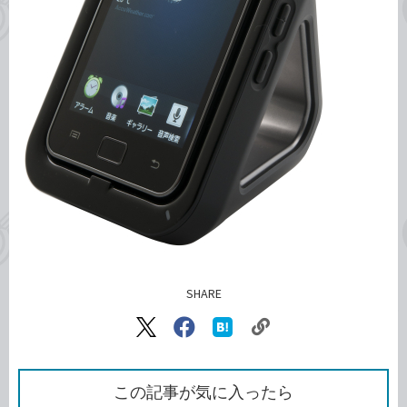
SHARE
記事をシェアする
リ
X（旧
Facebook
は
ン
Twitter）
で
て
ク
で
シ
な
を
シ
ェ
ブ
この記事が気に入ったら
コ
ェ
ア
ッ