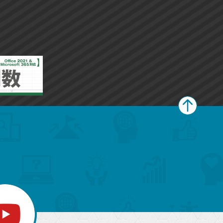
ペ
ー
ジ
上
部
へ