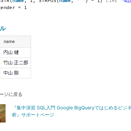
BSTR(
name
, 1, STRPOS(
name
, 
" "
) - 1) 
LIKE
"%山
gender = 1
ル
ージに戻る
『集中演習 SQL入門 Google BigQueryではじめるビ
析』サポートページ