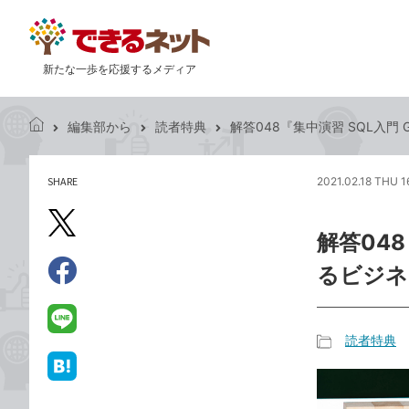
新たな一歩を応援するメディア
編集部から
読者特典
解答048『集中演習 SQL入門 
で
き
る
SHARE
2021.02.18 THU 1
記
ネ
事
ッ
を
X（旧
ト
解答048
シ
Twitter）
ェ
るビジネ
で
ア
Facebook
す
シ
で
る
ェ
シ
LINE
読者特典
ア
ェ
で
記
ア
送
は
事
る
て
カ