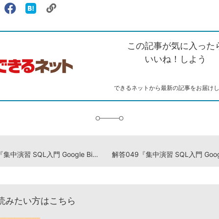
リ
X（旧
Facebook
は
ェアする
ン
witter）
で
て
ク
で
シ
な
を
シ
ェ
ブ
この記事が気に入った
コ
ェ
ア
ッ
ピ
ア
ク
いいね！しよう
ー
マ
ー
ク
できるネットから最新の記事をお届け
に
追
加
解答047『集中演習 SQL入門 Google BigQueryではじめるビジネスデータ分析』演習ドリル
読みたい方はこちら