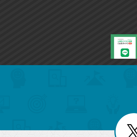
search
format_list_bulleted
検
カ
検
カ
索
テ
メ
ゴ
索
テ
ニ
リ
ュ
ー
ゴ
ー
一
を
覧
リ
閉
を
じ
閉
ー
る
じ