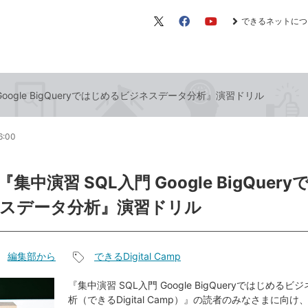
できるネットにつ
X（旧
Facebook
YouTube
Twitter）
Google BigQueryではじめるビジネスデータ分析』演習ドリル
6:00
『集中演習 SQL入門 Google BigQuer
スデータ分析』演習ドリル
編集部から
できるDigital Camp
記
事
『集中演習 SQL入門 Google BigQueryではじめる
析（できるDigital Camp）』の読者のみなさまに向
タ