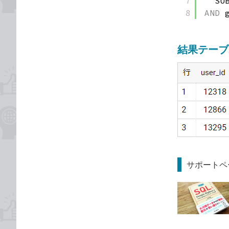
7
SU
8
AND
結果テーブ
サポートペ