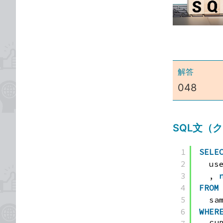
な
テ
ブ
ゴ
ッ
リ
ク
マ
ー
解答
ク
048
に
追
加
SQL文（
1
SELE
2
us
3
, 
4
FROM
5
sa
6
WHER