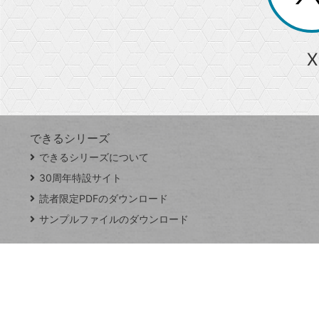
る
か
ら
急上昇ワード
X
探
Googleスプレッドシート
iPhone
VLOOKUP
す
できるシリーズ
close
できるシリーズについて
閉
ト
じ
ッ
30周年特設サイト
る
プ
読者限定PDFのダウンロード
ペ
サンプルファイルのダウンロード
ー
ジ
連載