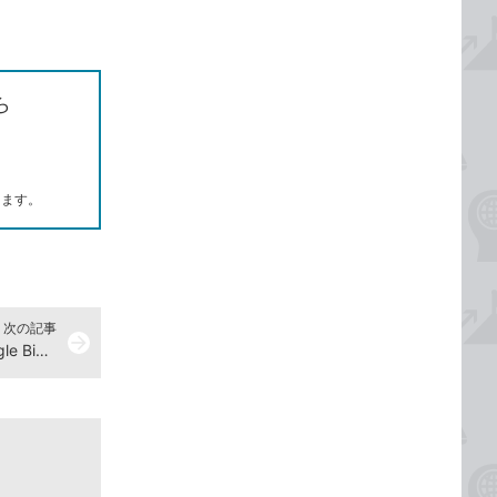
ら
します。
次の記事
arrow_forward
解答049『集中演習 SQL入門 Google BigQueryではじめるビジネスデータ分析』演習ドリル