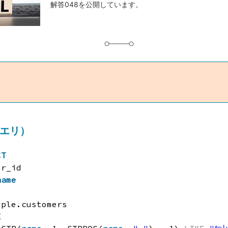
解答048を公開しています。
グ
クエリ）
CT
er_id
name
mple.customers
E