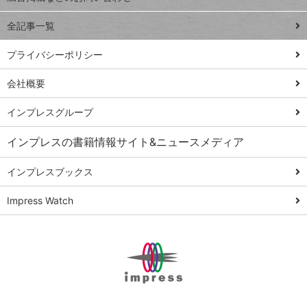
る
事術
全記事一覧
PowerAutomate
ではじめる業務
プライバシーポリシー
の完全自動化
会社概要
AI議事録作成術
Windows 11
インプレスグループ
Q&A
インプレスの書籍情報サイト&ニュースメディア
Teams踏み込み
活用術
インプレスブックス
Excel講師の仕事
Impress Watch
術
エクセル時短
パワポ時短
Windows Tips
神保町ペロリ旅