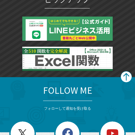
FOLLOW ME
search
format_list_bulleted
検
カ
検
カ
索
テ
メ
ゴ
索
テ
ニ
リ
フォローして通知を受け取る
ゴ
ュ
ー
ー
一
リ
を
覧
閉
を
ー