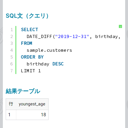
SQL文（クエリ）
?
1
SELECT
2
DATE_DIFF(
"2019-12-31"
, birthday, 
Y
3
FROM
4
sample.customers
5
ORDER
BY
6
birthday 
DESC
7
LIMIT 1
結果テーブル