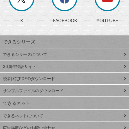
じ
閉
か
る
じ
る
search
ら
急
X
FACEBOOK
YOUTUBE
探
上
検
昇
索
す
ワ
できるシリーズ
ー
ド
できるシリーズについて
Google
ト
スプレ
ッ
30周年特設サイト
ッドシ
プ
読者限定PDFのダウンロード
ート
ペ
iPhone
ー
サンプルファイルのダウンロード
VLOOKUP
ジ
できるネット
連載
できるネットについて
Excel Q&A
close
閉じ
トイアンナ流仕
広告掲載などのお問い合わせ