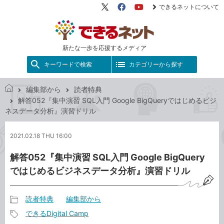
できるネットについて
X（旧
Facebook
YouTube
Twitter）
新たな一歩を応援するメディア
キーワードで検索
カテゴリーから探す
編集部から
読者特典
で
解答052『集中演習 SQL入門 Google BigQueryではじめるビジ
き
ネスデータ分析』演習ドリル
る
ネ
2021.02.18 THU 16:00
ッ
ト
解答052『集中演習 SQL入門 Google BigQuery
ではじめるビジネスデータ分析』演習ドリル
読者特典
編集部から
記
できるDigital Camp
事
記