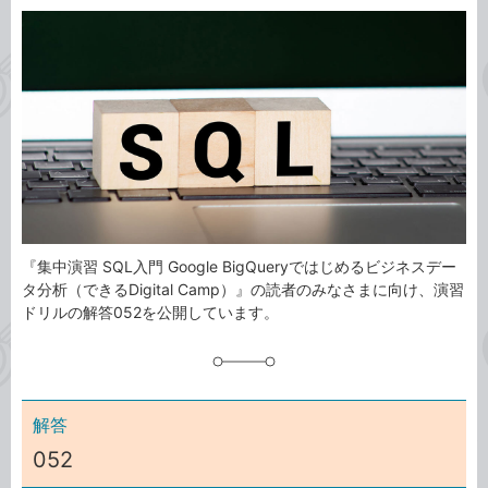
カ
事
テ
タ
ゴ
グ
リ
『集中演習 SQL入門 Google BigQueryではじめるビジネスデー
タ分析（できるDigital Camp）』の読者のみなさまに向け、演習
ドリルの解答052を公開しています。
解答
052