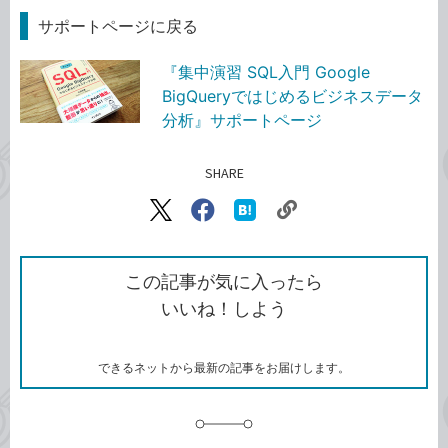
サポートページに戻る
『集中演習 SQL入門 Google
BigQueryではじめるビジネスデータ
分析』サポートページ
SHARE
記事をシェアする
リ
X（旧
Facebook
は
ン
Twitter）
で
て
ク
で
シ
な
を
シ
ェ
ブ
この記事が気に入ったら
コ
ェ
ア
ッ
いいね！しよう
ピ
ア
ク
ー
マ
ー
ク
できるネットから最新の記事をお届けします。
に
追
加