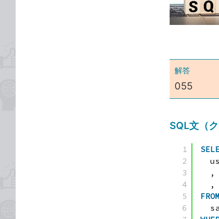
な
テ
ブ
ゴ
ッ
リ
ク
マ
ー
解答
ク
055
に
追
加
SQL文（
1
SEL
2
u
3
,
4
,
5
FRO
6
s