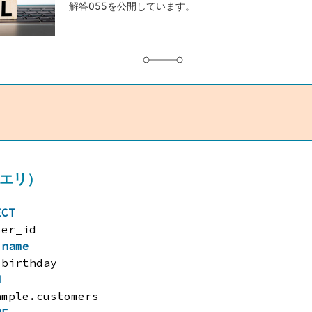
解答055を公開しています。
グ
クエリ）
ECT
ser_id
 
name
 birthday
M
ample.customers