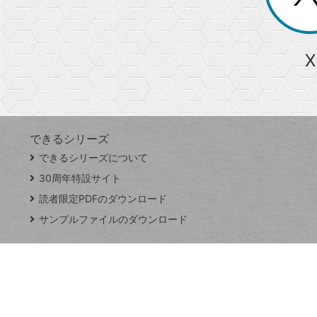
る
か
ら
急上昇ワード
X
探
Googleスプレッドシート
iPhone
VLOOKUP
す
できるシリーズ
close
できるシリーズについて
閉
ト
じ
ッ
30周年特設サイト
る
プ
読者限定PDFのダウンロード
ペ
サンプルファイルのダウンロード
ー
ジ
連載