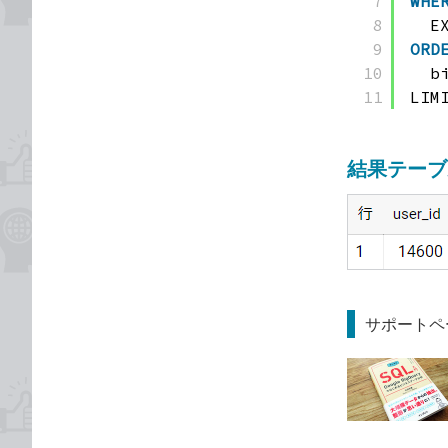
7
WHE
8
E
9
ORD
10
b
11
LIM
結果テーブ
サポートペ