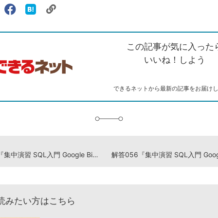
リ
X（旧
Facebook
は
ェアする
ン
witter）
で
て
ク
で
シ
な
を
シ
ェ
ブ
この記事が気に入った
コ
ェ
ア
ッ
ピ
ア
ク
いいね！しよう
ー
マ
ー
ク
できるネットから最新の記事をお届け
に
追
加
解答054『集中演習 SQL入門 Google BigQueryではじめるビジネスデータ分析』演習ドリル
読みたい方はこちら