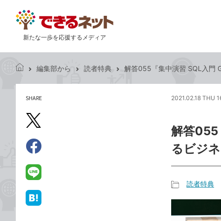
新たな一歩を応援するメディア
編集部から
読者特典
解答055『集中演習 SQL入門 
で
き
る
SHARE
2021.02.18 THU 1
記
ネ
事
ッ
を
X（旧
ト
解答055
シ
Twitter）
ェ
るビジネ
で
ア
Facebook
す
シ
で
る
ェ
シ
LINE
読者特典
ア
ェ
で
記
ア
送
は
事
る
て
カ