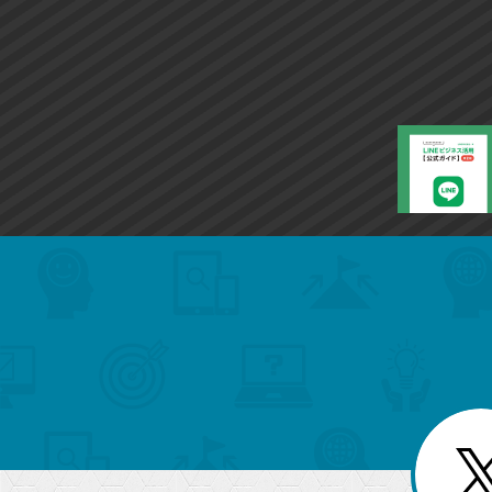
search
format_list_bulleted
検
カ
検
カ
索
テ
メ
ゴ
索
テ
ニ
リ
ュ
ー
ゴ
ー
一
を
覧
リ
閉
を
じ
閉
ー
る
じ