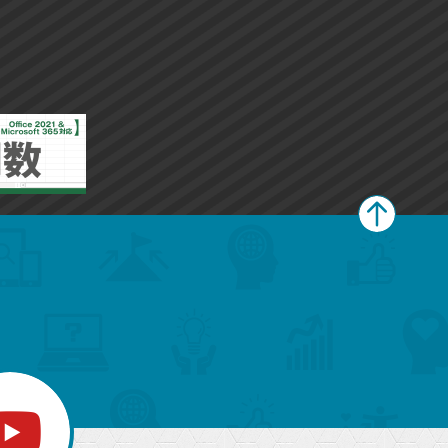
ペ
ー
ジ
上
部
へ