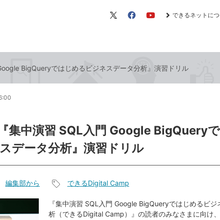
できるネットにつ
X（旧
Facebook
YouTube
Twitter）
Google BigQueryではじめるビジネスデータ分析』演習ドリル
6:00
『集中演習 SQL入門 Google BigQuer
スデータ分析』演習ドリル
編集部から
できるDigital Camp
記
事
『集中演習 SQL入門 Google BigQueryではじめる
析（できるDigital Camp）』の読者のみなさまに向
タ