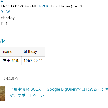
RE
XTRACT(DAYOFWEEK 
FROM
birthday) = 2
ER
BY
irthday
IT 1
ル
ージに戻る
『集中演習 SQL入門 Google BigQueryではじめるビ
析』サポートページ