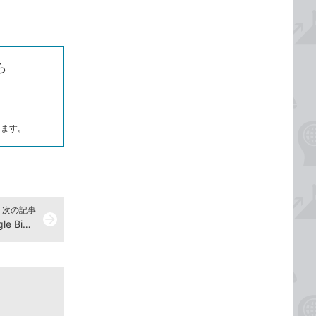
ら
します。
次の記事
arrow_forward
解答056『集中演習 SQL入門 Google BigQueryではじめるビジネスデータ分析』演習ドリル