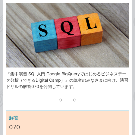
カ
事
テ
タ
ゴ
グ
リ
『集中演習 SQL入門 Google BigQueryではじめるビジネスデー
タ分析（できるDigital Camp）』の読者のみなさまに向け、演習
ドリルの解答070を公開しています。
解答
070