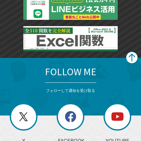
FOLLOW ME
search
format_list_bulleted
検
カ
検
カ
索
テ
メ
ゴ
索
テ
ニ
リ
フォローして通知を受け取る
ゴ
ュ
ー
ー
一
リ
を
覧
閉
を
ー
じ
閉
か
る
じ
る
search
ら
急
X
FACEBOOK
YOUTUBE