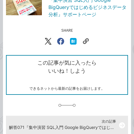
『集中演習 SQL入門 Google
BigQueryではじめるビジネスデータ
分析』サポートページ
SHARE
記事をシェアする
リ
X（旧
Facebook
は
ン
Twitter）
で
て
ク
で
シ
な
を
シ
ェ
ブ
この記事が気に入ったら
コ
ェ
ア
ッ
いいね！しよう
ピ
ア
ク
ー
マ
ー
ク
できるネットから最新の記事をお届けします。
に
追
加
次の記事
arrow_forward
解答071『集中演習 SQL入門 Google BigQueryではじめるビジネスデータ分析』演習ドリル