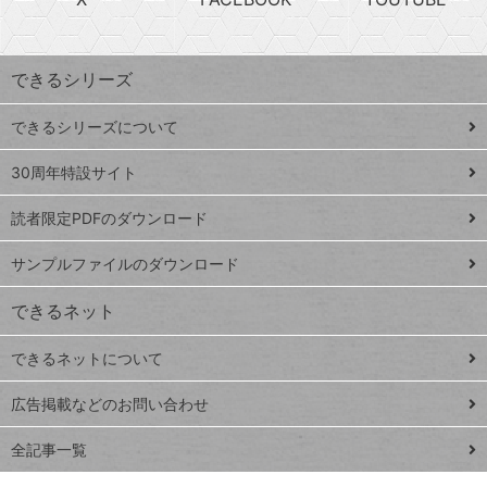
探
上
検
昇
索
す
ワ
できるシリーズ
ー
ド
できるシリーズについて
Google
ト
スプレ
ッ
30周年特設サイト
ッドシ
プ
読者限定PDFのダウンロード
ート
ペ
iPhone
ー
サンプルファイルのダウンロード
VLOOKUP
ジ
できるネット
連載
できるネットについて
Excel Q&A
close
閉じ
トイアンナ流仕
広告掲載などのお問い合わせ
る
事術
全記事一覧
PowerAutomate