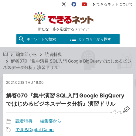
できるネットについて
X（旧
Facebook
YouTube
Twitter）
新たな一歩を応援するメディア
キーワードで検索
カテゴリーから探す
編集部から
読者特典
で
解答070『集中演習 SQL入門 Google BigQueryではじめるビジ
き
ネスデータ分析』演習ドリル
る
ネ
2021.02.18 THU 16:00
ッ
ト
解答070『集中演習 SQL入門 Google BigQuery
ではじめるビジネスデータ分析』演習ドリル
読者特典
編集部から
記
できるDigital Camp
事
記