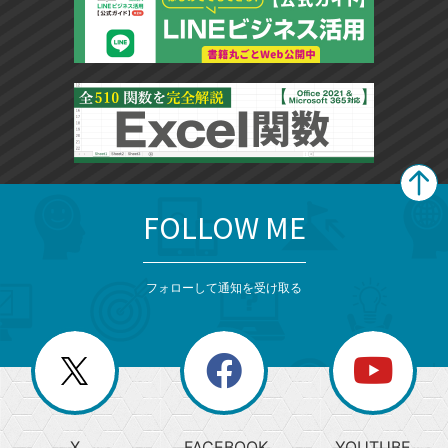
FOLLOW ME
search
format_list_bulleted
検
カ
検
カ
索
テ
メ
ゴ
索
テ
ニ
リ
フォローして通知を受け取る
ゴ
ュ
ー
ー
一
リ
を
覧
閉
を
ー
じ
閉
か
る
じ
る
search
ら
急
X
FACEBOOK
YOUTUBE