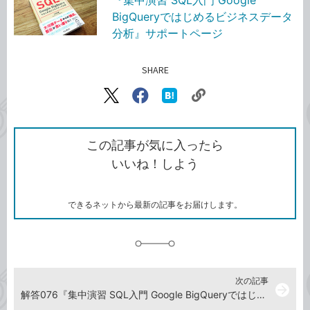
『集中演習 SQL入門 Google
BigQueryではじめるビジネスデータ
分析』サポートページ
SHARE
記事をシェアする
リ
X（旧
Facebook
は
ン
Twitter）
で
て
ク
で
シ
な
を
シ
ェ
ブ
この記事が気に入ったら
コ
ェ
ア
ッ
いいね！しよう
ピ
ア
ク
ー
マ
ー
ク
できるネットから最新の記事をお届けします。
に
追
加
次の記事
arrow_forward
解答076『集中演習 SQL入門 Google BigQueryではじめるビジネスデータ分析』演習ドリル