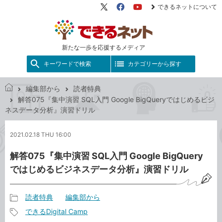
できるネットについて
X（旧
Facebook
YouTube
Twitter）
新たな一歩を応援するメディア
キーワードで検索
カテゴリーから探す
編集部から
読者特典
で
解答075『集中演習 SQL入門 Google BigQueryではじめるビジ
き
ネスデータ分析』演習ドリル
る
ネ
2021.02.18 THU 16:00
ッ
ト
解答075『集中演習 SQL入門 Google BigQuery
ではじめるビジネスデータ分析』演習ドリル
読者特典
編集部から
記
できるDigital Camp
事
記