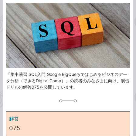
カ
事
テ
タ
ゴ
グ
リ
『集中演習 SQL入門 Google BigQueryではじめるビジネスデー
タ分析（できるDigital Camp）』の読者のみなさまに向け、演習
ドリルの解答075を公開しています。
解答
075