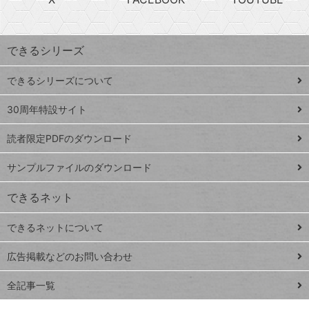
探
上
検
昇
索
す
ワ
できるシリーズ
ー
ド
できるシリーズについて
Google
ト
スプレ
ッ
30周年特設サイト
ッドシ
プ
読者限定PDFのダウンロード
ート
ペ
iPhone
ー
サンプルファイルのダウンロード
VLOOKUP
ジ
できるネット
連載
できるネットについて
Excel Q&A
close
閉じ
トイアンナ流仕
広告掲載などのお問い合わせ
る
事術
全記事一覧
PowerAutomate