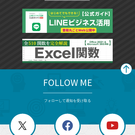
FOLLOW ME
search
format_list_bulleted
検
カ
検
カ
索
テ
メ
ゴ
索
テ
ニ
リ
フォローして通知を受け取る
ゴ
ュ
ー
ー
一
リ
を
覧
閉
を
ー
じ
閉
か
る
じ