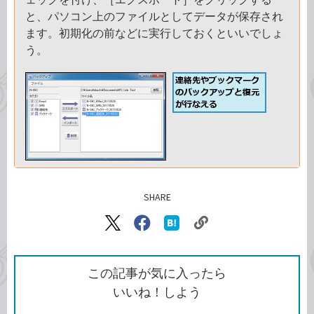
と、パソコン上のファイルとしてデータが保存され
ます。初期化の前などに実行しておくといいでしょ
う。
SHARE
記事をシェアする
リ
X（旧
Facebook
は
ン
Twitter）
で
て
ク
で
シ
な
を
シ
ェ
ブ
この記事が気に入ったら
コ
ェ
ア
ッ
いいね！しよう
ピ
ア
ク
ー
マ