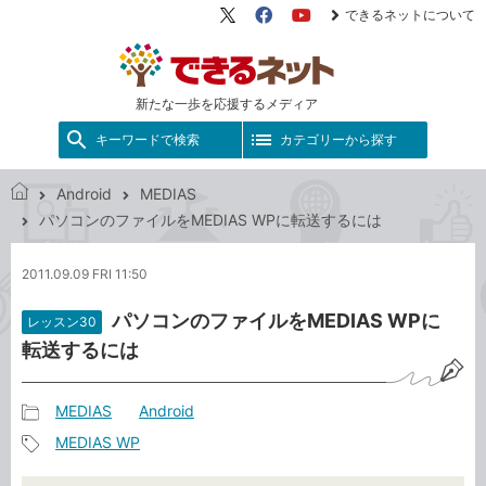
できるネットについて
X（旧
Facebook
YouTube
Twitter）
新たな一歩を応援するメディア
キーワードで検索
カテゴリーから探す
Android
MEDIAS
で
パソコンのファイルをMEDIAS WPに転送するには
き
る
2011.09.09 FRI 11:50
ネ
ッ
パソコンのファイルをMEDIAS WPに
レッスン30
ト
転送するには
MEDIAS
Android
記
MEDIAS WP
事
記
カ