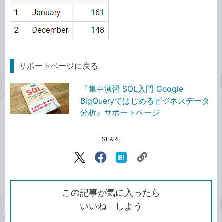
サポートページに戻る
『集中演習 SQL入門 Google
BigQueryではじめるビジネスデータ
分析』サポートページ
SHARE
記事をシェアする
リ
X（旧
Facebook
は
ン
Twitter）
で
て
ク
で
シ
な
を
シ
ェ
ブ
この記事が気に入ったら
コ
ェ
ア
ッ
いいね！しよう
ピ
ア
ク
ー
マ