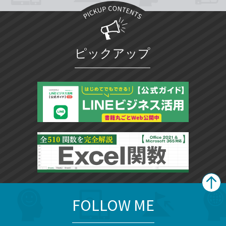
ピックアップ
FOLLOW ME
search
format_list_bulleted
検
カ
検
カ
索
テ