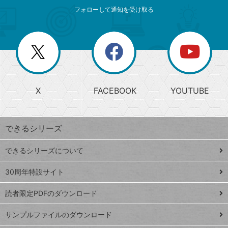
メ
ゴ
索
テ
ニ
リ
フォローして通知を受け取る
ゴ
ュ
ー
ー
一
リ
を
覧
閉
を
ー
じ
閉
か
る
じ
る
search
ら
急
X
FACEBOOK
YOUTUBE
探
上
検
昇
索
す
ワ
できるシリーズ
ー
ド
できるシリーズについて
Google
ト
スプレ
ッ
30周年特設サイト
ッドシ
プ
読者限定PDFのダウンロード
ート
ペ
iPhone
ー
サンプルファイルのダウンロード
VLOOKUP
ジ