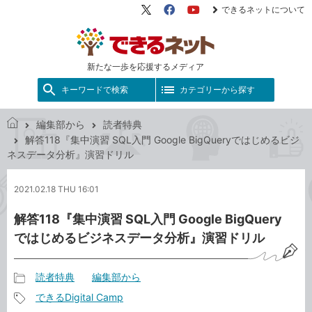
できるネットについて
X（旧
Facebook
YouTube
Twitter）
新たな一歩を応援するメディア
キーワードで検索
カテゴリーから探す
編集部から
読者特典
で
解答118『集中演習 SQL入門 Google BigQueryではじめるビジ
き
ネスデータ分析』演習ドリル
る
ネ
2021.02.18 THU 16:01
ッ
ト
解答118『集中演習 SQL入門 Google BigQuery
ではじめるビジネスデータ分析』演習ドリル
読者特典
編集部から
記
できるDigital Camp
事
記