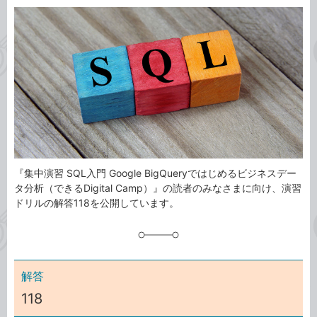
カ
事
テ
タ
ゴ
グ
リ
『集中演習 SQL入門 Google BigQueryではじめるビジネスデー
タ分析（できるDigital Camp）』の読者のみなさまに向け、演習
ドリルの解答118を公開しています。
解答
118