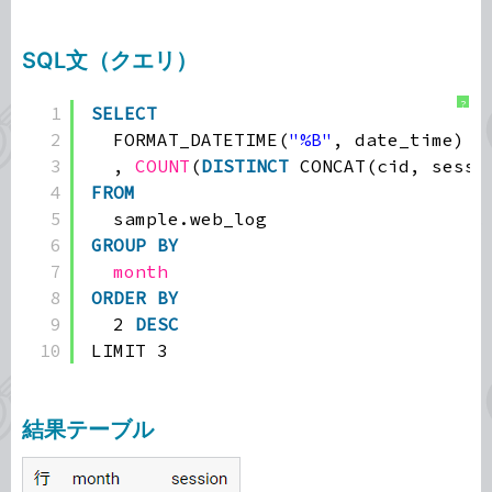
SQL文（クエリ）
?
1
SELECT
2
FORMAT_DATETIME(
"%B"
, date_time) 
A
3
, 
COUNT
(
DISTINCT
CONCAT(cid, sessi
4
FROM
5
sample.web_log
6
GROUP
BY
7
month
8
ORDER
BY
9
2 
DESC
10
LIMIT 3
結果テーブル