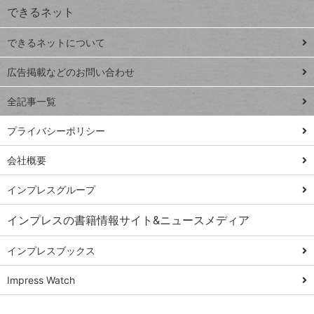
できるネット
連載
できるネットについて
Excel Q&A
close
閉じ
トイアンナ流仕
広告掲載などのお問い合わせ
る
事術
全記事一覧
PowerAutomate
ではじめる業務
プライバシーポリシー
の完全自動化
会社概要
AI議事録作成術
Windows 11
インプレスグループ
Q&A
インプレスの書籍情報サイト&ニュースメディア
Teams踏み込み
活用術
インプレスブックス
Excel講師の仕事
Impress Watch
術
エクセル時短