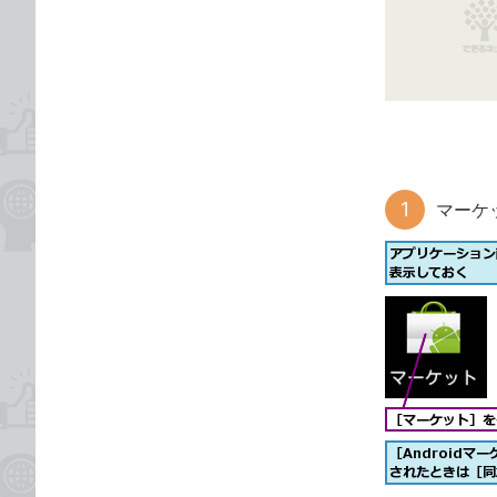
な
テ
ブ
ゴ
ッ
リ
ク
マ
ー
ク
に
マーケ
追
加