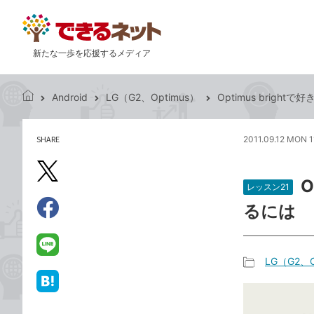
新たな一歩を応援するメディア
Android
LG（G2、Optimus）
Optimus brig
で
き
る
SHARE
2011.09.12 MON 1
記
ネ
事
ッ
を
X（旧
ト
O
シ
レッスン21
Twitter）
ェ
るには
で
ア
Facebook
す
シ
で
る
ェ
シ
LINE
LG（G2、O
ア
ェ
で
記
ア
送
は
事
る
て
カ