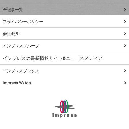
事術
全記事一覧
PowerAutomate
ではじめる業務
プライバシーポリシー
の完全自動化
会社概要
AI議事録作成術
Windows 11
インプレスグループ
Q&A
インプレスの書籍情報サイト&ニュースメディア
Teams踏み込み
活用術
インプレスブックス
Excel講師の仕事
Impress Watch
術
エクセル時短
パワポ時短
Windows Tips
神保町ペロリ旅