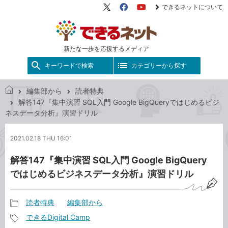
できるネットについて
X（旧
Facebook
YouTube
Twitter）
新たな一歩を応援するメディア
キーワードで検索
カテゴリーから探す
編集部から
読者特典
で
解答147『集中演習 SQL入門 Google BigQueryではじめるビジ
き
ネスデータ分析』演習ドリル
る
ネ
2021.02.18 THU 16:01
ッ
ト
解答147『集中演習 SQL入門 Google BigQuery
ではじめるビジネスデータ分析』演習ドリル
読者特典
編集部から
記
できるDigital Camp
事
記