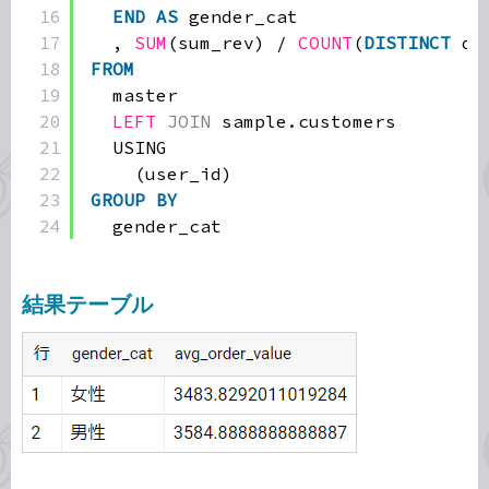
16
END
AS
gender_cat
17
, 
SUM
(sum_rev) / 
COUNT
(
DISTINCT
or
18
FROM
19
master
20
LEFT
JOIN
sample.customers
21
USING
22
(user_id)
23
GROUP
BY
24
gender_cat
結果テーブル