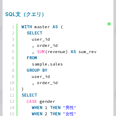
SQL文（クエリ）
?
1
WITH
master 
AS
(
2
SELECT
3
user_id
4
, order_id
5
, 
SUM
(revenue) 
AS
sum_rev
6
FROM
7
sample.sales
8
GROUP
BY
9
user_id
10
, order_id
11
)
12
SELECT
13
CASE
gender
14
WHEN
1 
THEN
"男性"
15
WHEN
2 
THEN
"女性"