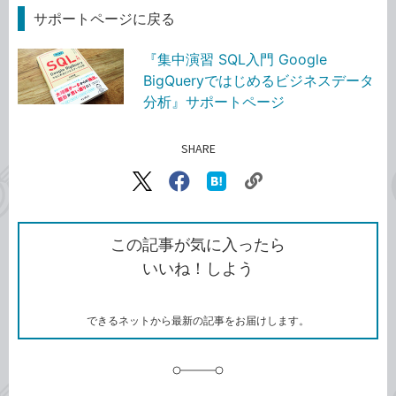
サポートページに戻る
『集中演習 SQL入門 Google
BigQueryではじめるビジネスデータ
分析』サポートページ
SHARE
記事をシェアする
リ
X（旧
Facebook
は
ン
Twitter）
で
て
ク
で
シ
な
を
シ
ェ
ブ
この記事が気に入ったら
コ
ェ
ア
ッ
いいね！しよう
ピ
ア
ク
ー
マ
ー
ク
できるネットから最新の記事をお届けします。
に
追
加