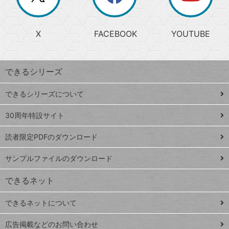
か
る
じ
る
search
ら
急
X
FACEBOOK
YOUTUBE
探
上
検
昇
索
す
ワ
できるシリーズ
ー
ド
できるシリーズについて
Google
ト
スプレ
ッ
30周年特設サイト
ッドシ
プ
読者限定PDFのダウンロード
ート
ペ
iPhone
ー
サンプルファイルのダウンロード
VLOOKUP
ジ
できるネット
連載
できるネットについて
Excel Q&A
close
閉じ
トイアンナ流仕
広告掲載などのお問い合わせ
る