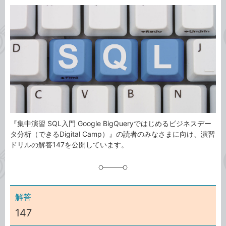
カ
事
テ
タ
ゴ
グ
リ
『集中演習 SQL入門 Google BigQueryではじめるビジネスデー
タ分析（できるDigital Camp）』の読者のみなさまに向け、演習
ドリルの解答147を公開しています。
解答
147