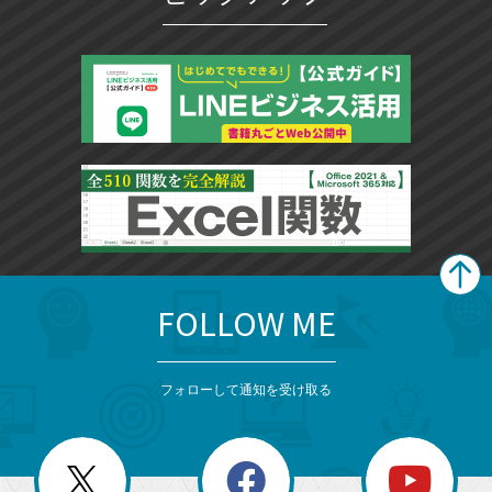
FOLLOW ME
search
format_list_bulleted
検
カ
検
カ
索
テ
メ
ゴ
索
テ
ニ
リ
フォローして通知を受け取る
ゴ
ュ
ー
ー
一
リ
を
覧
閉
を
ー
じ
閉