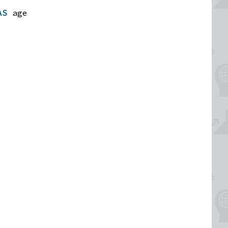
AS
age