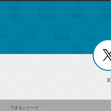
search
format_list_bulleted
検
カ
検
カ
索
テ
メ
ゴ
索
テ
ニ
リ
ュ
ー
ゴ
ー
一
を
覧
リ
閉
を
じ
閉
ー
る
じ
る
か
ら
急上昇ワード
X
探
Googleスプレッドシート
iPhone
VLOOKUP
す
できるシリーズ
close