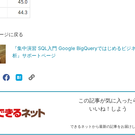
ージに戻る
『集中演習 SQL入門 Google BigQueryではじめるビ
析』サポートページ
リ
X（旧
Facebook
は
ェアする
ン
witter）
で
て
ク
で
シ
な
を
シ
ェ
ブ
この記事が気に入った
コ
ェ
ア
ッ
ピ
ア
ク
いいね！しよう
ー
マ
ー
ク
できるネットから最新の記事をお届け
に
追