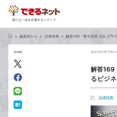
新たな一歩を応援するメディア
編集部から
読者特典
解答169『集中演習 SQL入門 
で
き
る
SHARE
2021.02.18 THU 1
記
ネ
事
ッ
を
X（旧
ト
解答169
シ
Twitter）
ェ
るビジネ
で
ア
Facebook
す
シ
で
る
ェ
シ
LINE
読者特典
ア
ェ
で
記
ア
送
は
事
る
て
カ