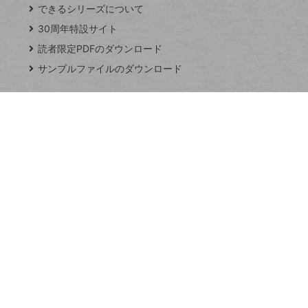
できるシリーズについて
閉
ト
じ
ッ
30周年特設サイト
る
プ
読者限定PDFのダウンロード
ペ
サンプルファイルのダウンロード
ー
ジ
連載
Excel Q&A
トイアンナ流仕
事術
PowerAutomate
ではじめる業務
の完全自動化
AI議事録作成術
Windows 11