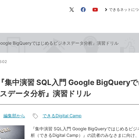
できるネットにつ
X（旧
Facebook
YouTube
Twitter）
Google BigQueryではじめるビジネスデータ分析』演習ドリル
6:02
『集中演習 SQL入門 Google BigQuer
スデータ分析』演習ドリル
編集部から
できるDigital Camp
記
事
『集中演習 SQL入門 Google BigQueryではじめる
析（できるDigital Camp）』の読者のみなさまに向
タ