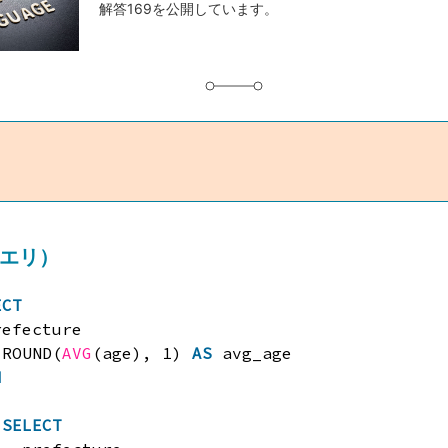
解答169を公開しています。
グ
クエリ）
ECT
refecture
 ROUND(
AVG
(age), 1) 
AS
avg_age
M
SELECT