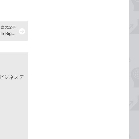
次の記事
arrow_forward
解答170『集中演習 SQL入門 Google BigQueryではじめるビジネスデータ分析』演習ドリル
めるビジネスデ