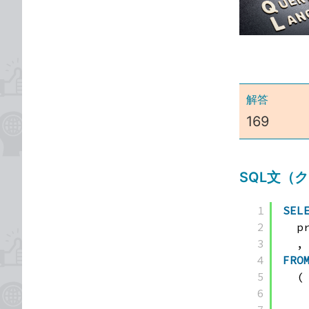
な
テ
ブ
ゴ
ッ
リ
ク
マ
ー
解答
ク
169
に
追
加
SQL文（
1
SEL
2
p
3
,
4
FRO
5
(
6