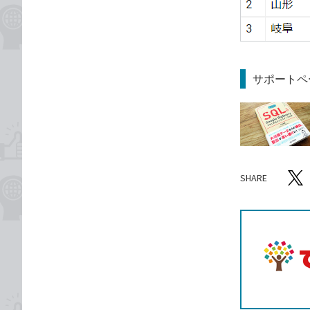
サポートペ
SHARE
記事をシ
T