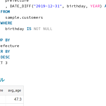
prefecture
, DATE_DIFF(
"2019-12-31"
, birthday, 
YEAR
) 
FROM
sample.customers
WHERE
birthday 
IS
NOT
NULL
UP
BY
refecture
ER
BY
 
DESC
IT 3
ル