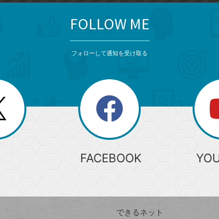
FOLLOW ME
フォローして通知を受け取る
search
検
索
FACEBOOK
YO
できるネット