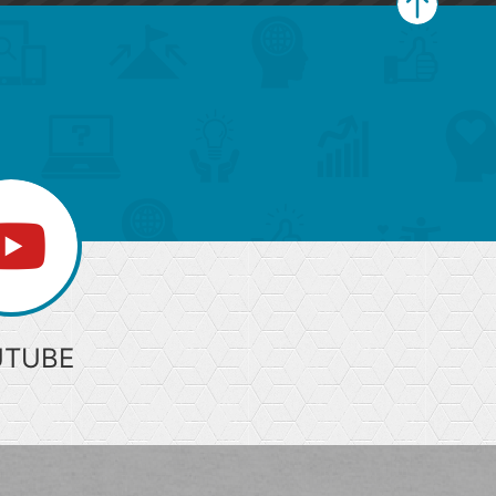
ペ
ー
ジ
上
部
へ
UTUBE