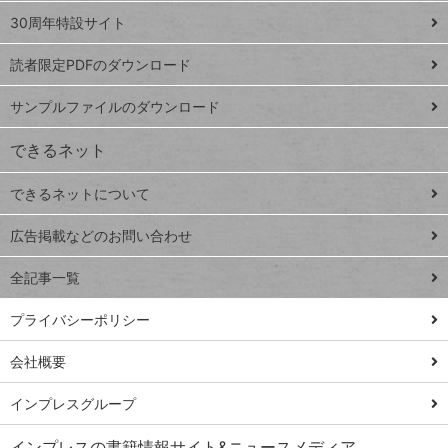
ト
スプレ
ッ
30周年特設サイト
ッドシ
プ
読者限定PDFのダウンロード
ート
ペ
iPhone
ー
サンプルファイルのダウンロード
VLOOKUP
ジ
できるネット
連載
できるネットについて
Excel Q&A
close
閉じ
トイアンナ流仕
広告掲載などのお問い合わせ
る
事術
全記事一覧
PowerAutomate
ではじめる業務
プライバシーポリシー
の完全自動化
会社概要
AI議事録作成術
Windows 11
インプレスグループ
Q&A
インプレスの書籍情報サイト&ニュースメディア