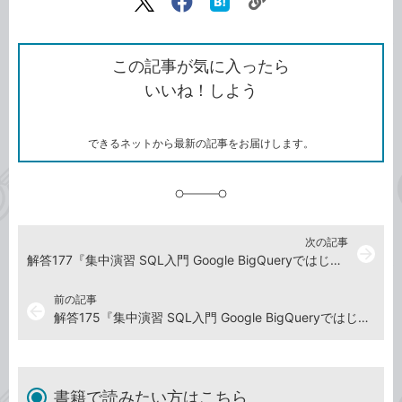
リ
X（旧
Facebook
は
ン
Twitter）
で
て
ク
で
シ
な
を
シ
ェ
ブ
この記事が気に入ったら
コ
ェ
ア
ッ
いいね！しよう
ピ
ア
ク
ー
マ
ー
ク
できるネットから最新の記事をお届けします。
に
追
加
次の記事
arrow_forward
解答177『集中演習 SQL入門 Google BigQueryではじめるビジネスデータ分析』演習ドリル
前の記事
arrow_back
解答175『集中演習 SQL入門 Google BigQueryではじめるビジネスデータ分析』演習ドリル
書籍で読みたい方はこちら