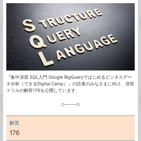
カ
事
テ
タ
ゴ
グ
リ
『集中演習 SQL入門 Google BigQueryではじめるビジネスデー
タ分析（できるDigital Camp）』の読者のみなさまに向け、演習
ドリルの解答176を公開しています。
解答
176