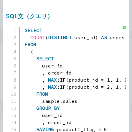
SQL文（クエリ）
?
1
SELECT
2
COUNT
(
DISTINCT
user_id) 
AS
users
3
FROM
4
(
5
SELECT
6
user_id
7
, order_id
8
, 
MAX
(IF(product_id = 1, 1, 0)
9
, 
MAX
(IF(product_id = 2, 1, 0)
10
FROM
11
sample.sales
12
GROUP
BY
13
user_id
14
, order_id
15
HAVING
product1_flag > 0