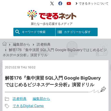
できるネットについて
X（旧
Facebook
YouTube
Twitter）
新たな一歩を応援するメディア
キーワードで検索
カテゴリーから探す
編集部から
読者特典
で
解答176『集中演習 SQL入門 Google BigQueryではじめるビジ
き
ネスデータ分析』演習ドリル
る
ネ
2021.02.18 THU 16:02
ッ
ト
解答176『集中演習 SQL入門 Google BigQuery
ではじめるビジネスデータ分析』演習ドリル
読者特典
編集部から
記
できるDigital Camp
事
記