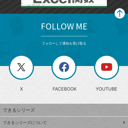
FOLLOW ME
search
format_list_bulleted
検
カ
検
カ
索
テ
メ
ゴ
索
テ
ニ
リ
フォローして通知を受け取る
ゴ
ュ
ー
ー
一
リ
を
覧
閉
を
ー
じ
閉
か
る
じ
る
search
ら
急
X
FACEBOOK
YOUTUBE
探
上
検
昇
索
す
ワ
できるシリーズ
ー
ド
できるシリーズについて
Google