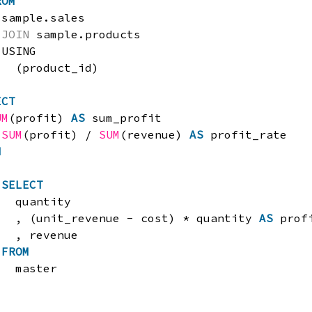
ROM
sample.sales
JOIN
sample.products
USING
(product_id)
ECT
UM
(profit) 
AS
sum_profit
 
SUM
(profit) / 
SUM
(revenue) 
AS
profit_rate
M
SELECT
quantity
, (unit_revenue - cost) * quantity 
AS
prof
, revenue
FROM
master