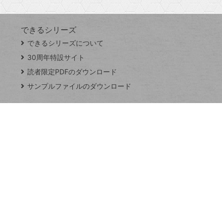
できるシリーズ
close
できるシリーズについて
閉
ト
じ
ッ
30周年特設サイト
る
プ
読者限定PDFのダウンロード
ペ
サンプルファイルのダウンロード
ー
ジ
連載
Excel Q&A
トイアンナ流仕
事術
PowerAutomate
ではじめる業務