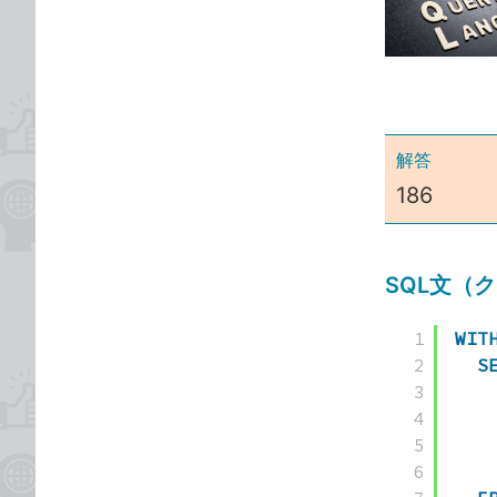
な
テ
ブ
ゴ
ッ
リ
ク
マ
ー
解答
ク
186
に
追
加
SQL文（
1
WIT
2
S
3
4
5
6