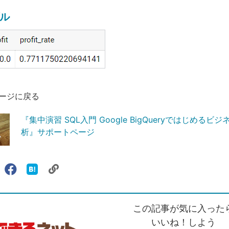
ル
ージに戻る
『集中演習 SQL入門 Google BigQueryではじめるビ
析』サポートページ
リ
X（旧
Facebook
は
ェアする
ン
witter）
で
て
ク
で
シ
な
を
シ
ェ
ブ
この記事が気に入った
コ
ェ
ア
ッ
ピ
ア
ク
いいね！しよう
ー
マ