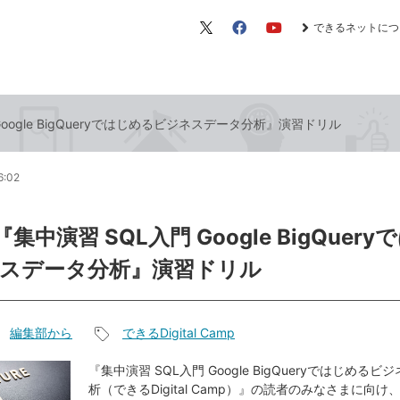
できるネットにつ
X（旧
Facebook
YouTube
Twitter）
Google BigQueryではじめるビジネスデータ分析』演習ドリル
6:02
『集中演習 SQL入門 Google BigQuer
スデータ分析』演習ドリル
編集部から
できるDigital Camp
記
事
『集中演習 SQL入門 Google BigQueryではじめる
析（できるDigital Camp）』の読者のみなさまに向
タ