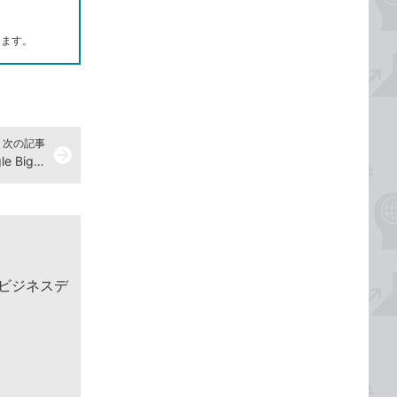
します。
次の記事
arrow_forward
解答187『集中演習 SQL入門 Google BigQueryではじめるビジネスデータ分析』演習ドリル
めるビジネスデ