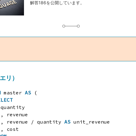
解答186を公開しています。
グ
クエリ）
H
master 
AS
(
ELECT
quantity
, revenue
, revenue / quantity 
AS
unit_revenue
, cost