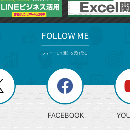
FOLLOW ME
フォローして通知を受け取る
search
検
索
FACEBOOK
YO