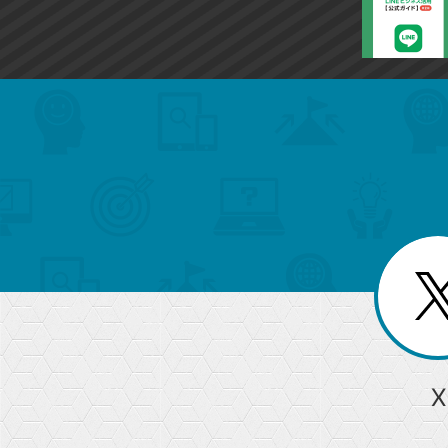
search
format_list_bulleted
検
カ
検
カ
索
テ
メ
ゴ
索
テ
ニ
リ
ュ
ー
ゴ
ー
一
を
覧
リ
閉
を
じ
閉
ー
る
じ
る
か
ら
急上昇ワード
X
探
Googleスプレッドシート
iPhone
VLOOKUP
す