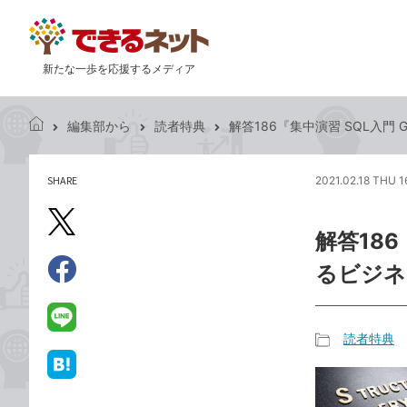
新たな一歩を応援するメディア
編集部から
読者特典
解答186『集中演習 SQL入門 
で
き
る
SHARE
2021.02.18 THU 1
記
ネ
事
ッ
を
X（旧
ト
解答186
シ
Twitter）
ェ
るビジネ
で
ア
Facebook
す
シ
で
る
ェ
シ
LINE
読者特典
ア
ェ
で
記
ア
送
は
事
る
て
カ