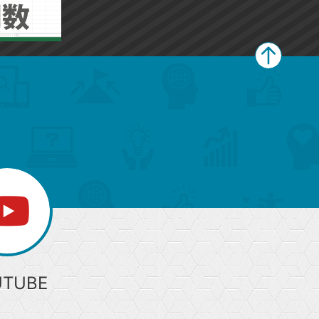
ペ
ー
ジ
上
部
へ
UTUBE