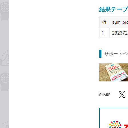
結果テーブ
サポートペ
SHARE
記事をシ
T