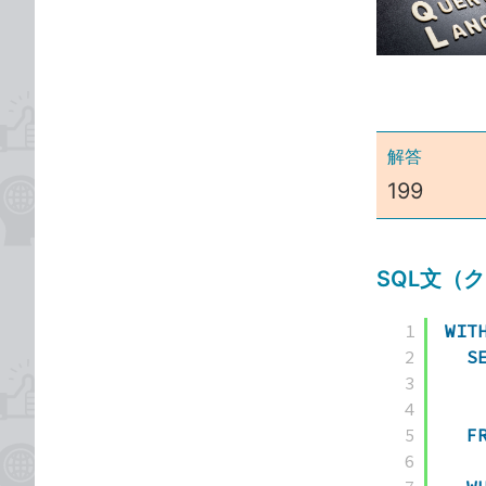
な
テ
ブ
ゴ
ッ
リ
ク
マ
ー
解答
ク
199
に
追
加
SQL文（
1
WIT
2
S
3
4
5
F
6