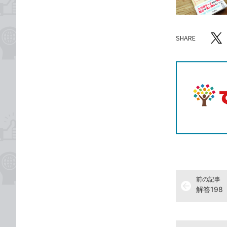
SHARE
記事をシ
T
前の記事
arrow_back