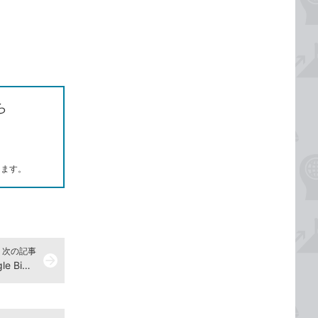
ら
します。
次の記事
arrow_forward
解答200『集中演習 SQL入門 Google BigQueryではじめるビジネスデータ分析』演習ドリル