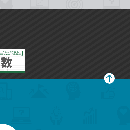
ペ
ー
ジ
上
部
へ