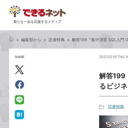
新たな一歩を応援するメディア
編集部から
読者特典
解答199『集中演習 SQL入門 
で
き
る
SHARE
2021.02.18 THU 1
記
ネ
事
ッ
を
X（旧
ト
解答199
シ
Twitter）
ェ
るビジネ
で
ア
Facebook
す
シ
で
る
ェ
シ
LINE
読者特典
ア
ェ
で
記
ア
送
は
事
る
て
カ