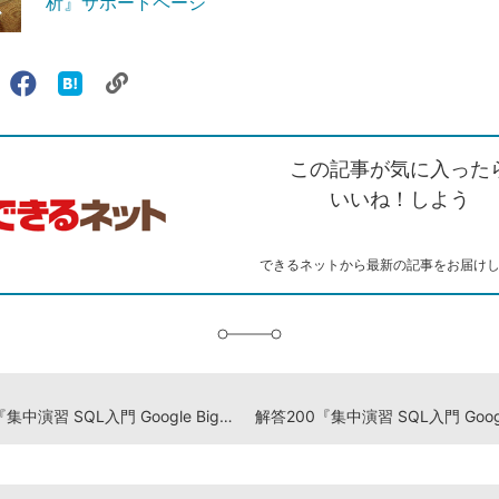
析』サポートページ
リ
X（旧
Facebook
は
ェアする
ン
witter）
で
て
ク
で
シ
な
を
シ
ェ
ブ
この記事が気に入った
コ
ェ
ア
ッ
ピ
ア
ク
いいね！しよう
ー
マ
ー
ク
できるネットから最新の記事をお届け
に
追
加
解答198『集中演習 SQL入門 Google BigQueryではじめるビジネスデータ分析』演習ドリル