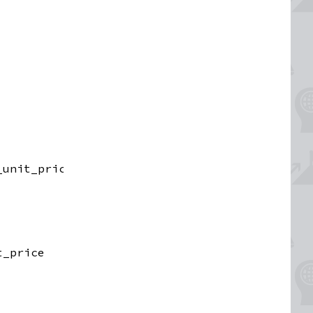
_unit_price) 
AS
discount
t_price