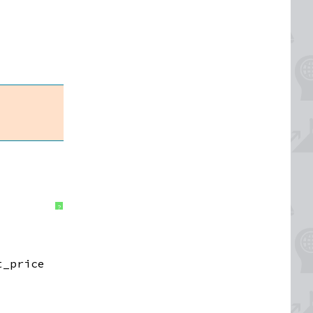
?
t_price