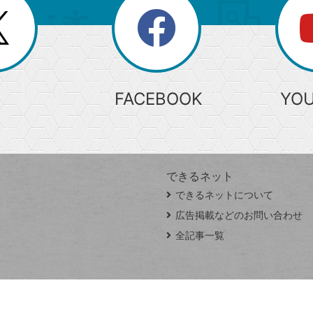
search
検
索
FACEBOOK
YO
できるネット
できるネットについて
広告掲載などのお問い合わせ
全記事一覧