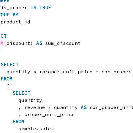
HERE
is_proper 
IS
TRUE
ROUP
BY
product_id
ECT
UM
(discount) 
AS
sum_discount
M
SELECT
quantity * (proper_unit_price - non_proper
FROM
(
SELECT
quantity
, revenue / quantity 
AS
non_proper_uni
, proper_unit_price
FROM
sample.sales