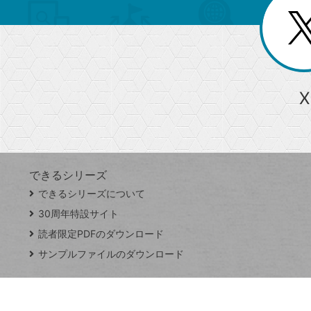
リ
閉
を
じ
閉
ー
る
じ
る
か
ら
急上昇ワード
X
探
Googleスプレッドシート
iPhone
VLOOKUP
す
できるシリーズ
close
できるシリーズについて
閉
ト
じ
ッ
30周年特設サイト
る
プ
読者限定PDFのダウンロード
ペ
サンプルファイルのダウンロード
ー
ジ