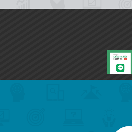
search
format_list_bulleted
検
カ
検
カ
索
テ
メ
ゴ
索
テ
ニ
リ
ュ
ー
ゴ
ー
一
を
覧