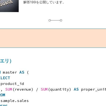
解答199を公開しています。
グ
クエリ）
H
master 
AS
(
ELECT
product_id
, 
SUM
(revenue) / 
SUM
(quantity) 
AS
proper_uni
ROM
sample.sales