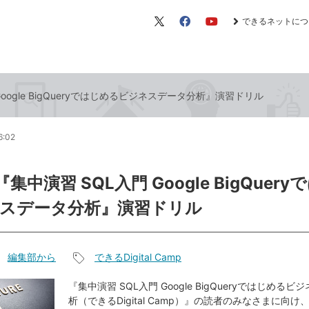
できるネットにつ
X（旧
Facebook
YouTube
Twitter）
Google BigQueryではじめるビジネスデータ分析』演習ドリル
6:02
『集中演習 SQL入門 Google BigQuer
スデータ分析』演習ドリル
編集部から
できるDigital Camp
記
事
『集中演習 SQL入門 Google BigQueryではじめる
析（できるDigital Camp）』の読者のみなさまに向
タ