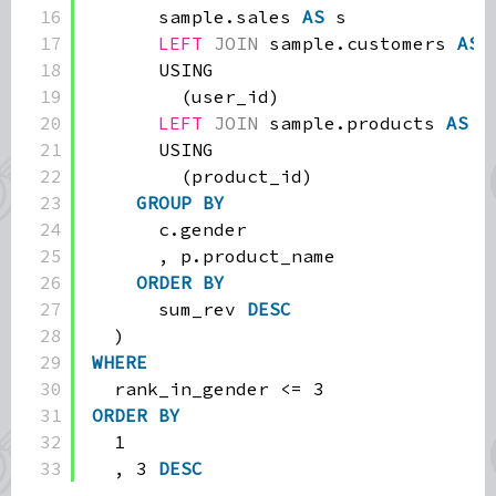
16
sample.sales 
AS
s
17
LEFT
JOIN
sample.customers 
AS
18
USING
19
(user_id)
20
LEFT
JOIN
sample.products 
AS
p
21
USING
22
(product_id)
23
GROUP
BY
24
c.gender
25
, p.product_name
26
ORDER
BY
27
sum_rev 
DESC
28
)
29
WHERE
30
rank_in_gender <= 3
31
ORDER
BY
32
1
33
, 3 
DESC