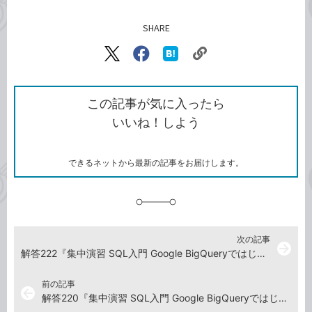
SHARE
記事をシェアする
リ
X（旧
Facebook
は
ン
Twitter）
で
て
ク
で
シ
な
を
シ
ェ
ブ
この記事が気に入ったら
コ
ェ
ア
ッ
いいね！しよう
ピ
ア
ク
ー
マ
ー
ク
できるネットから最新の記事をお届けします。
に
追
加
次の記事
arrow_forward
解答222『集中演習 SQL入門 Google BigQueryではじめるビジネスデータ分析』演習ドリル
前の記事
arrow_back
解答220『集中演習 SQL入門 Google BigQueryではじめるビジネスデータ分析』演習ドリル