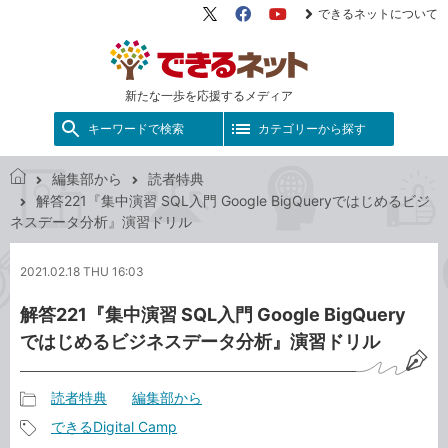
できるネットについて
X（旧
Facebook
YouTube
Twitter）
新たな一歩を応援するメディア
キーワードで検索
カテゴリーから探す
編集部から
読者特典
で
解答221『集中演習 SQL入門 Google BigQueryではじめるビジ
き
ネスデータ分析』演習ドリル
る
ネ
2021.02.18 THU 16:03
ッ
ト
解答221『集中演習 SQL入門 Google BigQuery
ではじめるビジネスデータ分析』演習ドリル
読者特典
編集部から
記
できるDigital Camp
事
記