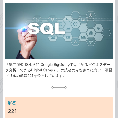
カ
事
テ
タ
ゴ
グ
リ
『集中演習 SQL入門 Google BigQueryではじめるビジネスデー
タ分析（できるDigital Camp）』の読者のみなさまに向け、演習
ドリルの解答221を公開しています。
解答
221