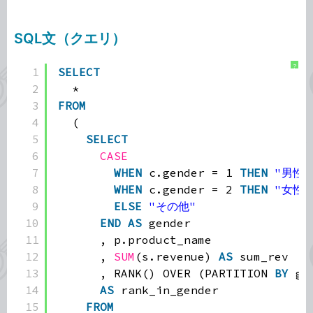
SQL文（クエリ）
?
1
SELECT
2
*
3
FROM
4
(
5
SELECT
6
CASE
7
WHEN
c.gender = 1 
THEN
"男性"
8
WHEN
c.gender = 2 
THEN
"女性"
9
ELSE
"その他"
10
END
AS
gender
11
, p.product_name
12
, 
SUM
(s.revenue) 
AS
sum_rev
13
, RANK() OVER (PARTITION 
BY
ge
14
AS
rank_in_gender
15
FROM