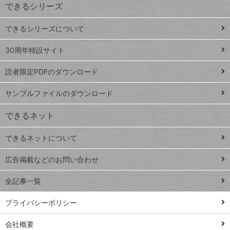
できるシリーズ
ー
ド
できるシリーズについて
Google
ト
スプレ
ッ
30周年特設サイト
ッドシ
プ
読者限定PDFのダウンロード
ート
ペ
iPhone
ー
サンプルファイルのダウンロード
VLOOKUP
ジ
できるネット
連載
できるネットについて
Excel Q&A
close
閉じ
トイアンナ流仕
広告掲載などのお問い合わせ
る
事術
全記事一覧
PowerAutomate
ではじめる業務
プライバシーポリシー
の完全自動化
会社概要
AI議事録作成術