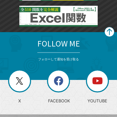
FOLLOW ME
search
format_list_bulleted
検
カ
検
カ
索
テ
メ
ゴ
索
テ
ニ
リ
フォローして通知を受け取る
ゴ
ュ
ー
ー
一
リ
を
覧
閉
を
ー
じ
閉
か
る
じ
る
search
ら
急
X
FACEBOOK
YOUTUBE
探
上
検
昇
索
す
ワ