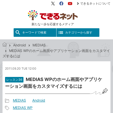
できるネットについて
X（旧
Facebook
YouTube
Twitter）
新たな一歩を応援するメディア
キーワードで検索
カテゴリーから探す
Android
MEDIAS
で
MEDIAS WPのホーム画面やアプリケーション画面をカスタマイ
き
ズするには
る
ネ
2011.09.20 TUE 12:00
ッ
ト
MEDIAS WPのホーム画面やアプリケ
レッスン36
ーション画面をカスタマイズするには
MEDIAS
Android
記
MEDIAS WP
事
記