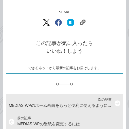
SHARE
記事をシェアする
リ
X（旧
Facebook
は
ン
Twitter）
で
て
ク
で
シ
な
を
シ
ェ
ブ
この記事が気に入ったら
コ
ェ
ア
ッ
いいね！しよう
ピ
ア
ク
ー
マ
ー
ク
できるネットから最新の記事をお届けします。
に
追
加
次の記事
arrow_forward
MEDIAS WPのホーム画面をもっと便利に使えるようにするには
前の記事
arrow_back
MEDIAS WPの壁紙を変更するには