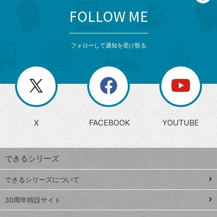
FOLLOW ME
search
format_list_bulleted
検
カ
検
カ
索
テ
メ
ゴ
索
テ
ニ
リ
フォローして通知を受け取る
ゴ
ュ
ー
ー
一
リ
を
覧
閉
を
ー
じ
閉
か
る
じ
る
search
ら
急
X
FACEBOOK
YOUTUBE
探
上
検
昇
索
す
ワ
できるシリーズ
ー
ド
できるシリーズについて
Google
ト
スプレ
ッ
30周年特設サイト
ッドシ
プ