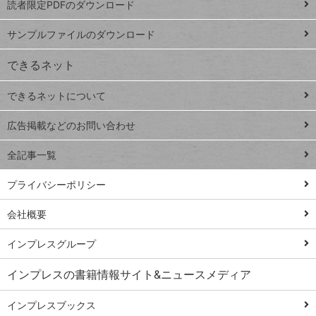
読者限定PDFのダウンロード
ート
ペ
iPhone
ー
サンプルファイルのダウンロード
VLOOKUP
ジ
できるネット
連載
できるネットについて
Excel Q&A
close
閉じ
トイアンナ流仕
広告掲載などのお問い合わせ
る
事術
全記事一覧
PowerAutomate
ではじめる業務
プライバシーポリシー
の完全自動化
会社概要
AI議事録作成術
Windows 11
インプレスグループ
Q&A
インプレスの書籍情報サイト&ニュースメディア
Teams踏み込み
活用術
インプレスブックス