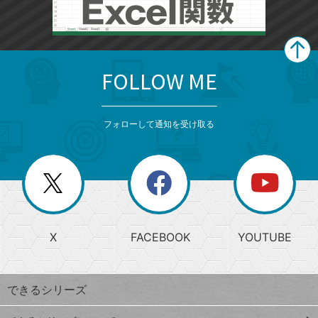
FOLLOW ME
search
format_list_bulleted
検
カ
検
カ
索
テ
メ
ゴ
索
テ
ニ
リ
フォローして通知を受け取る
ゴ
ュ
ー
ー
一
リ
を
覧
閉
を
ー
じ
閉
か
る
じ
る
search
ら
急
X
FACEBOOK
YOUTUBE
探
上
検
昇
索
す
ワ
できるシリーズ
ー
ド