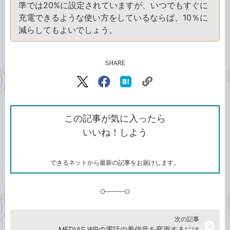
準では20%に設定されていますが、いつでもすぐに
充電できるような使い方をしているならば、10％に
減らしてもよいでしょう。
SHARE
記事をシェアする
リ
X（旧
Facebook
は
ン
Twitter）
で
て
ク
で
シ
な
を
シ
ェ
ブ
この記事が気に入ったら
コ
ェ
ア
ッ
いいね！しよう
ピ
ア
ク
ー
マ
ー
ク
できるネットから最新の記事をお届けします。
に
追
加
次の記事
arrow_forward
MEDIAS WPの電話の着信音を変更するには