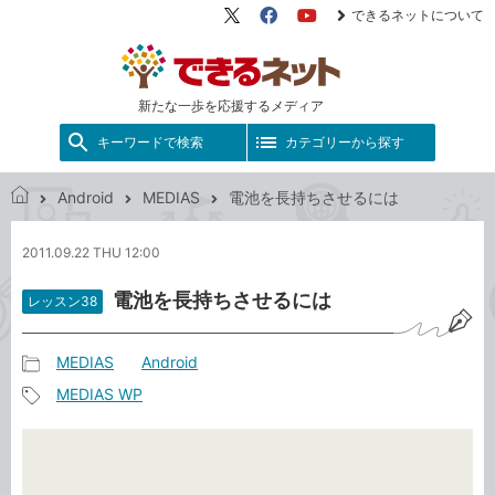
できるネットについて
X（旧
Facebook
YouTube
Twitter）
新たな一歩を応援するメディア
キーワードで検索
カテゴリーから探す
Android
MEDIAS
電池を長持ちさせるには
で
き
2011.09.22 THU 12:00
る
ネ
電池を長持ちさせるには
レッスン38
ッ
ト
MEDIAS
Android
記
MEDIAS WP
事
記
カ
事
テ
タ
ゴ
グ