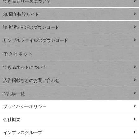
できるシリーズについて
Google
ト
スプレ
ッ
30周年特設サイト
ッドシ
プ
読者限定PDFのダウンロード
ート
ペ
iPhone
ー
サンプルファイルのダウンロード
VLOOKUP
ジ
できるネット
連載
できるネットについて
Excel Q&A
close
閉じ
トイアンナ流仕
広告掲載などのお問い合わせ
る
事術
全記事一覧
PowerAutomate
ではじめる業務
プライバシーポリシー
の完全自動化
会社概要
AI議事録作成術
Windows 11
インプレスグループ