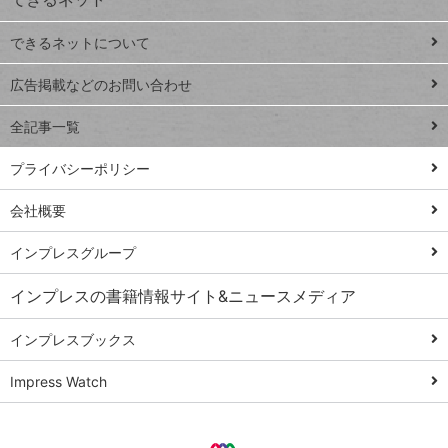
連載
できるネットについて
Excel Q&A
close
閉じ
トイアンナ流仕
広告掲載などのお問い合わせ
る
事術
全記事一覧
PowerAutomate
ではじめる業務
プライバシーポリシー
の完全自動化
会社概要
AI議事録作成術
Windows 11
インプレスグループ
Q&A
インプレスの書籍情報サイト&ニュースメディア
Teams踏み込み
活用術
インプレスブックス
Excel講師の仕事
Impress Watch
術
エクセル時短