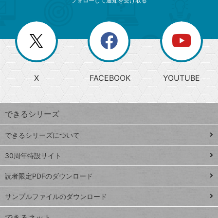
ニ
リ
フォローして通知を受け取る
ゴ
ュ
ー
ー
一
リ
を
覧
閉
を
ー
じ
閉
か
る
じ
る
search
ら
急
X
FACEBOOK
YOUTUBE
探
上
検
昇
索
す
ワ
できるシリーズ
ー
ド
できるシリーズについて
Google
ト
スプレ
ッ
30周年特設サイト
ッドシ
プ
読者限定PDFのダウンロード
ート
ペ
iPhone
ー
サンプルファイルのダウンロード
VLOOKUP
ジ
できるネット