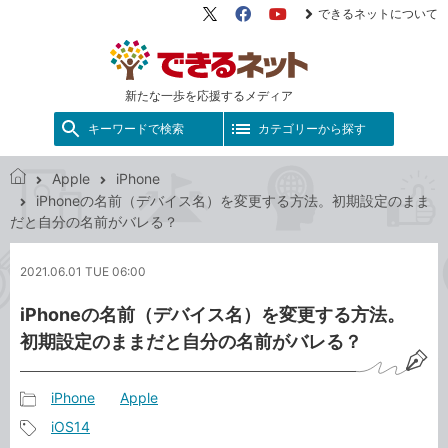
できるネットについて
X（旧
Facebook
YouTube
Twitter）
新たな一歩を応援するメディア
キーワードで検索
カテゴリーから探す
Apple
iPhone
で
iPhoneの名前（デバイス名）を変更する方法。初期設定のまま
き
だと自分の名前がバレる？
る
ネ
2021.06.01 TUE 06:00
ッ
ト
iPhoneの名前（デバイス名）を変更する方法。
初期設定のままだと自分の名前がバレる？
iPhone
Apple
記
iOS14
事
記