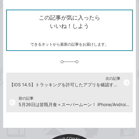
ン
Twitter）
で
て
ク
で
シ
な
を
シ
ェ
ブ
この記事が気に入ったら
コ
ェ
ア
ッ
いいね！しよう
ピ
ア
ク
ー
マ
ー
ク
できるネットから最新の記事をお届けします。
に
追
加
次の記事
arrow_forward
【iOS 14.5】トラッキングを許可したアプリを確認する方法。あとから追跡の拒否も可能
前の記事
arrow_back
5月26日は皆既月食＋スーパームーン！ iPhone/Androidアプリで時間や方角を確認しておこう