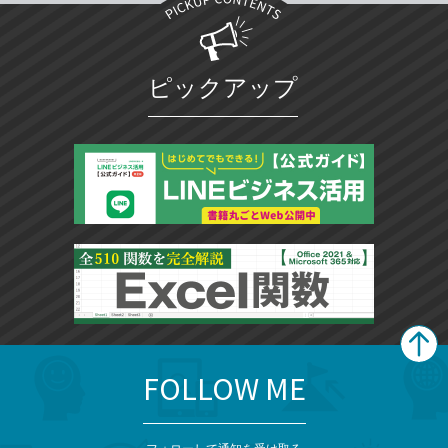
ピックアップ
FOLLOW ME
search
format_list_bulleted
検
カ
検
カ
索
テ
メ
ゴ
索
テ