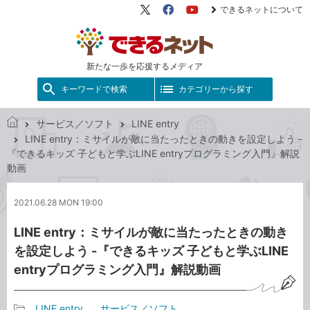
できるネットについて
X（旧
Facebook
YouTube
Twitter）
新たな一歩を応援するメディア
キーワードで検索
カテゴリーから探す
サービス／ソフト
LINE entry
で
LINE entry：ミサイルが敵に当たったときの動きを設定しよう -
き
『できるキッズ 子どもと学ぶLINE entryプログラミング入門』解説
る
動画
ネ
ッ
2021.06.28 MON 19:00
ト
LINE entry：ミサイルが敵に当たったときの動き
を設定しよう -『できるキッズ 子どもと学ぶLINE
entryプログラミング入門』解説動画
LINE entry
サービス／ソフト