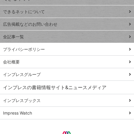
連載
できるネットについて
Excel Q&A
close
閉じ
トイアンナ流仕
広告掲載などのお問い合わせ
る
事術
全記事一覧
PowerAutomate
ではじめる業務
プライバシーポリシー
の完全自動化
会社概要
AI議事録作成術
Windows 11
インプレスグループ
Q&A
インプレスの書籍情報サイト&ニュースメディア
Teams踏み込み
活用術
インプレスブックス
Excel講師の仕事
Impress Watch
術
エクセル時短