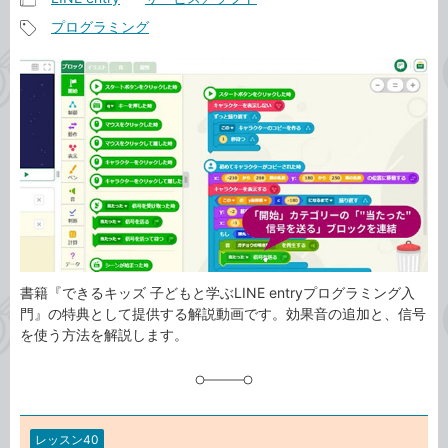
記
プログラミング
事
記
カ
事
テ
タ
ゴ
グ
リ
書籍『できるキッズ 子どもと学ぶLINE entryプログラミング入
門』の特典として提供する解説動画です。効果音の追加と、信号
を使う方法を解説します。
レッスン40