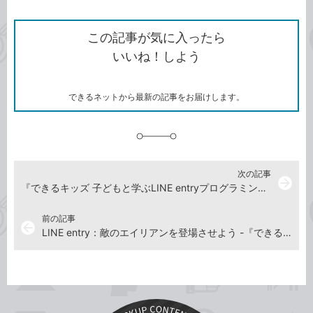
ン
Twitter）
で
て
ク
で
シ
な
を
シ
ェ
ブ
この記事が気に入ったら
コ
ェ
ア
ッ
いいね！しよう
ピ
ア
ク
ー
マ
ー
ク
できるネットから最新の記事をお届けします。
に
追
加
次の記事
arrow_forward
『できるキッズ 子どもと学ぶLINE entryプログラミング入門』解説動画まとめ
前の記事
arrow_back
LINE entry：敵のエイリアンを登場させよう -『できるキッズ 子どもと学ぶLINE entryプログラミング入門』解説動画