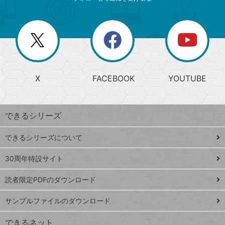
ゴ
ュ
ー
ー
一
リ
を
覧
閉
を
ー
じ
閉
か
る
じ
る
search
ら
急
X
FACEBOOK
YOUTUBE
探
上
検
昇
索
す
ワ
できるシリーズ
ー
ド
できるシリーズについて
Google
ト
スプレ
ッ
30周年特設サイト
ッドシ
プ
読者限定PDFのダウンロード
ート
ペ
iPhone
ー
サンプルファイルのダウンロード
VLOOKUP
ジ
できるネット