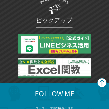
ピックアップ
FOLLOW ME
search
format_list_bulleted
検
カ
検
カ
索
テ
メ
ゴ
索
テ
ニ
リ
フォローして通知を受け取る