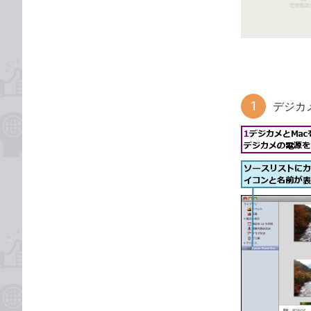
ゴ
な
リ
ブ
ッ
ク
マ
ー
デジカ
ク
に
追
加