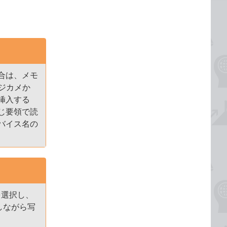
合は、メモ
デジカメか
挿入する
じ要領で読
バイス名の
を選択し、
しながら写