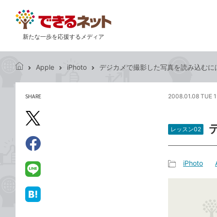
新たな一歩を応援するメディア
Apple
iPhoto
デジカメで撮影した写真を読み込むに
で
き
る
SHARE
2008.01.08 TUE 1
記
ネ
事
ッ
を
X（旧
ト
シ
レッスン02
Twitter）
ェ
で
ア
Facebook
す
シ
で
iPhoto
る
ェ
記
シ
LINE
ア
事
ェ
で
カ
ア
送
は
テ
る
て