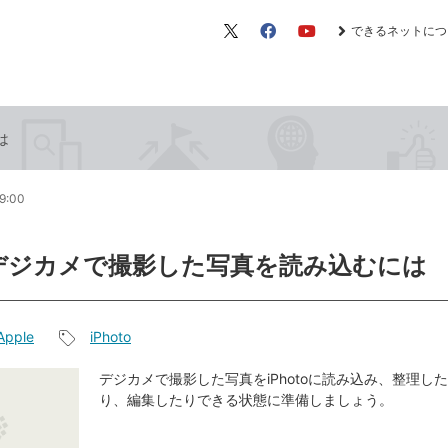
できるネットにつ
X（旧
Facebook
YouTube
Twitter）
は
9:00
デジカメで撮影した写真を読み込むには
Apple
iPhoto
記
事
デジカメで撮影した写真をiPhotoに読み込み、整理し
り、編集したりできる状態に準備しましょう。
タ
グ