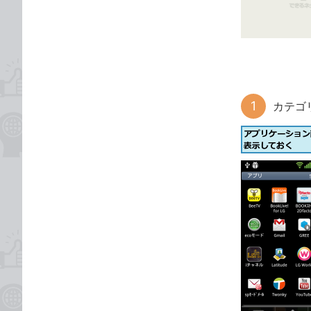
ゴ
な
リ
ブ
ッ
ク
マ
ー
カテゴ
ク
に
追
加