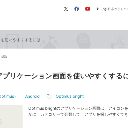
できるネットにつ
X（旧
Facebook
YouTube
Twitter）
面を使いやすくするには
1:50
アプリケーション画面を使いやすくする
ptimus）
Android
Optimus bright
記
事
Optimus brightのアプリケーション画面は、アイコ
かに、カテゴリーで分類して、アプリを探しやすくで
タ
グ