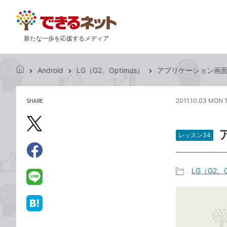
新たな一歩を応援するメディア
Android
LG（G2、Optimus）
アプリケーション画
で
き
る
SHARE
2011.10.03 MON 1
記
ネ
事
ッ
を
X（旧
ト
シ
レッスン34
Twitter）
ェ
で
ア
Facebook
す
シ
で
LG（G2、O
る
ェ
記
シ
LINE
ア
事
ェ
で
カ
ア
送
は
テ
る
て