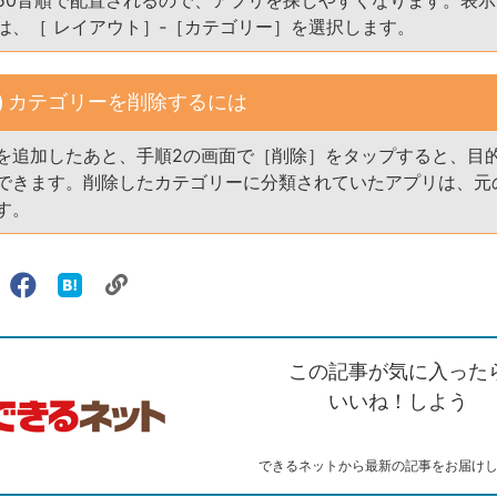
50音順で配置されるので、アプリを探しやすくなります。表
は、［ レイアウト］‐［カテゴリー］を選択します。
カテゴリーを削除するには
を追加したあと、手順2の画面で［削除］をタップすると、目
できます。削除したカテゴリーに分類されていたアプリは、元
す。
リ
X（旧
Facebook
は
ェアする
ン
witter）
で
て
ク
で
シ
な
を
シ
ェ
ブ
この記事が気に入った
コ
ェ
ア
ッ
ピ
ア
ク
いいね！しよう
ー
マ
ー
ク
できるネットから最新の記事をお届け
に
追