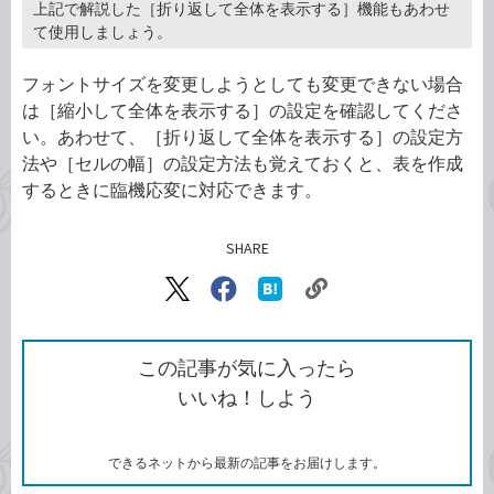
上記で解説した［折り返して全体を表示する］機能もあわせ
て使用しましょう。
フォントサイズを変更しようとしても変更できない場合
は［縮小して全体を表示する］の設定を確認してくださ
い。あわせて、［折り返して全体を表示する］の設定方
法や［セルの幅］の設定方法も覚えておくと、表を作成
するときに臨機応変に対応できます。
SHARE
記事をシェアする
リ
X（旧
Facebook
は
ン
Twitter）
で
て
ク
で
シ
な
を
シ
ェ
ブ
この記事が気に入ったら
コ
ェ
ア
ッ
いいね！しよう
ピ
ア
ク
ー
マ
ー
ク
できるネットから最新の記事をお届けします。
に