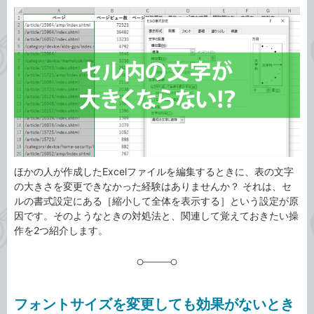
カ
事
テ
タ
ゴ
グ
リ
ほかの人が作成したExcelファイルを編集するときに、表の文字
の大きさを変更できなかった経験はありませんか？ それは、セ
ルの書式設定にある［縮小して全体を表示する］という設定が原
因です。そのようなときの対処法と、関連して覚えておきたい操
作を2つ紹介します。
フォントサイズを変更しても効果がないとき