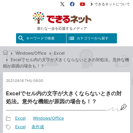
できるネットについて
X（旧
Facebook
YouTube
Twitter）
新たな一歩を応援するメディア
キーワードで検索
カテゴリーから探す
Windows/Office
Excel
で
Excelでセル内の文字が大きくならないときの対処法。意外な機
き
能が原因の場合も！？
る
ネ
2021.09.16 THU 06:00
ッ
ト
Excelでセル内の文字が大きくならないときの対
処法。意外な機能が原因の場合も！？
Excel
Windows/Office
記
Excel
表作成
事
記