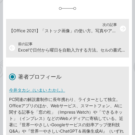
追
加
次の記事
arrow_forward
【Office 2021】「ストック画像」の使い方。写真やアイコン、イラストなどの素材を簡単に追加できる！
前の記事
arrow_back
Excelで日付から曜日を自動入力する方法。セルの書式設定で簡単に表示できる
著者プロフィール
今井タカシ（いまい たかし）
PC関連の解説書制作に長年携わり、ライターとして独立。
Officeアプリのほか、Webサービス、スマートフォン、AIに
関する記事を「窓の杜」（Impress Watch）や「できるネッ
ト」（インプレス）などのWebメディアに寄稿している。近
著に『世界一やさしいGoogleサービスの効率アップ便利技
Q&A』や『世界一やさしいChatGPT＆画像生成AI』（いずれ