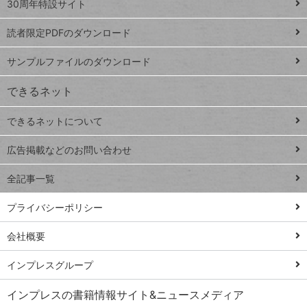
スプレ
ッ
30周年特設サイト
ッドシ
プ
読者限定PDFのダウンロード
ート
ペ
iPhone
ー
サンプルファイルのダウンロード
VLOOKUP
ジ
できるネット
連載
できるネットについて
Excel Q&A
close
閉じ
トイアンナ流仕
広告掲載などのお問い合わせ
る
事術
全記事一覧
PowerAutomate
ではじめる業務
プライバシーポリシー
の完全自動化
会社概要
AI議事録作成術
Windows 11
インプレスグループ
Q&A
インプレスの書籍情報サイト&ニュースメディア
Teams踏み込み