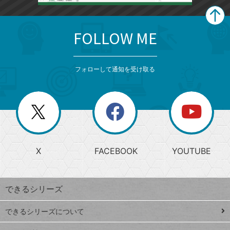
FOLLOW ME
search
format_list_bulleted
検
カ
検
カ
索
テ
メ
ゴ
索
テ
ニ
リ
フォローして通知を受け取る
ゴ
ュ
ー
ー
一
リ
を
覧
閉
を
ー
じ
閉
か
る
じ
る
search
ら
急
X
FACEBOOK
YOUTUBE
探
上
検
昇
索
す
ワ
できるシリーズ
ー
ド
できるシリーズについて
Google
ト