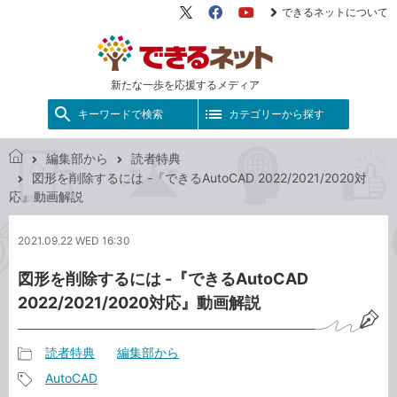
できるネットについて
X（旧
Facebook
YouTube
Twitter）
新たな一歩を応援するメディア
キーワードで検索
カテゴリーから探す
編集部から
読者特典
で
図形を削除するには -『できるAutoCAD 2022/2021/2020対
き
応』動画解説
る
ネ
2021.09.22 WED 16:30
ッ
ト
図形を削除するには -『できるAutoCAD
2022/2021/2020対応』動画解説
読者特典
編集部から
記
AutoCAD
事
記