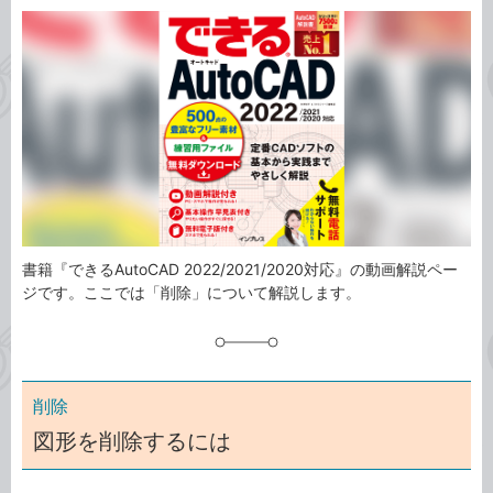
カ
事
テ
タ
ゴ
グ
リ
書籍『できるAutoCAD 2022/2021/2020対応』の動画解説ペー
ジです。ここでは「削除」について解説します。
削除
図形を削除するには