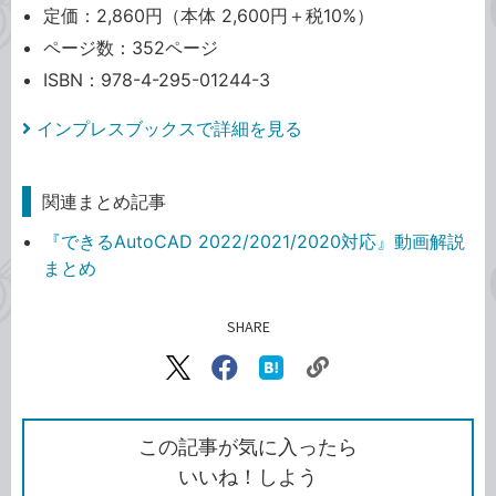
定価：2,860円（本体 2,600円＋税10%）
ページ数：352ページ
ISBN：978-4-295-01244-3
インプレスブックスで詳細を見る
関連まとめ記事
『できるAutoCAD 2022/2021/2020対応』動画解説
まとめ
SHARE
記事をシェアする
リ
X（旧
Facebook
は
ン
Twitter）
で
て
ク
で
シ
な
を
シ
ェ
ブ
この記事が気に入ったら
コ
ェ
ア
ッ
いいね！しよう
ピ
ア
ク