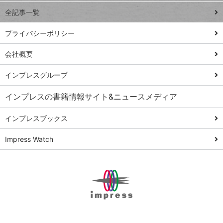
事術
全記事一覧
PowerAutomate
ではじめる業務
プライバシーポリシー
の完全自動化
会社概要
AI議事録作成術
Windows 11
インプレスグループ
Q&A
インプレスの書籍情報サイト&ニュースメディア
Teams踏み込み
活用術
インプレスブックス
Excel講師の仕事
Impress Watch
術
エクセル時短
パワポ時短
Windows Tips
神保町ペロリ旅
俺のメルカリ