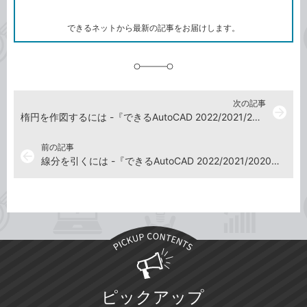
ー
マ
ー
ク
できるネットから最新の記事をお届けします。
に
追
加
次の記事
arrow_forward
楕円を作図するには -『できるAutoCAD 2022/2021/2020対応』動画解説
前の記事
arrow_back
線分を引くには -『できるAutoCAD 2022/2021/2020対応』動画解説
ピックアップ