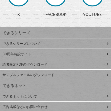
か
る
じ
る
search
ら
急
X
FACEBOOK
YOUTUBE
探
上
検
昇
索
す
ワ
できるシリーズ
ー
ド
できるシリーズについて
Google
ト
スプレ
ッ
30周年特設サイト
ッドシ
プ
読者限定PDFのダウンロード
ート
ペ
iPhone
ー
サンプルファイルのダウンロード
VLOOKUP
ジ
できるネット
連載
できるネットについて
Excel Q&A
close
閉じ
トイアンナ流仕
広告掲載などのお問い合わせ
る