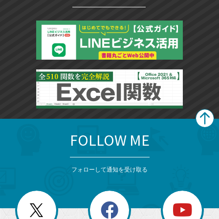
FOLLOW ME
search
format_list_bulleted
検
カ
検
カ
索
テ
メ
ゴ
索
テ
ニ
リ
フォローして通知を受け取る
ゴ
ュ
ー
ー
一
リ
を
覧
閉
を
ー
じ
閉