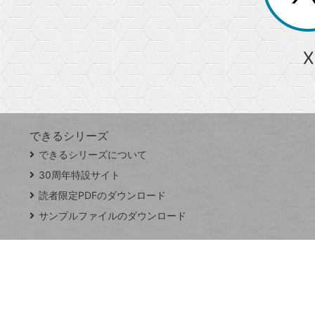
る
か
ら
急上昇ワード
X
探
Googleスプレッドシート
iPhone
VLOOKUP
す
できるシリーズ
close
できるシリーズについて
閉
ト
じ
ッ
30周年特設サイト
る
プ
読者限定PDFのダウンロード
ペ
サンプルファイルのダウンロード
ー
ジ
連載