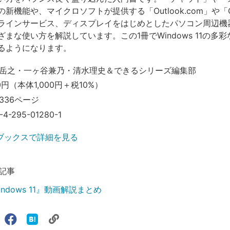
新機能や、マイクロソフトが提供する「Outlook.com」や「On
ラインサービス、ディスプレイをはじめとしたパソコン周辺機
まな使い方を解説しています。この1冊でWindows 11の多
るようになります。
岳之・一ヶ谷兼乃・清水理史＆できるシリーズ編集部
00円（本体1,000円＋税10%）
336ページ
-4-295-01280-1
ブックスで詳細を見る
記事
ndows 11』動画解説まとめ
リ
X（旧
Facebook
は
ェアする