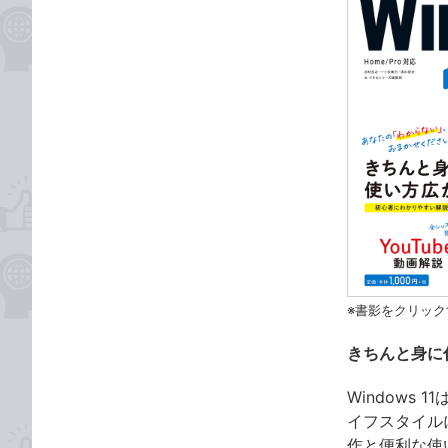
※書影をクリック
きちんと身に
Windows
イフスタイルに
作と便利な使