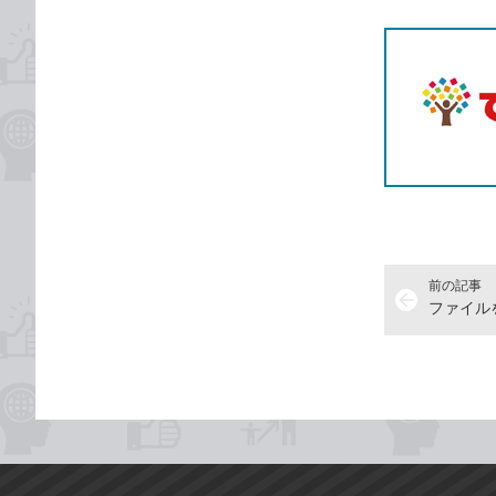
T
前の記事
arrow_back