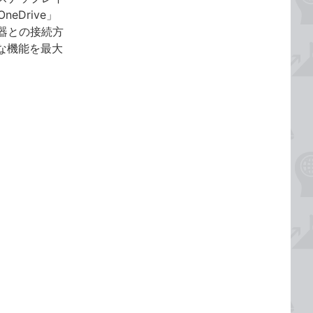
eDrive」
器との接続方
彩な機能を最大