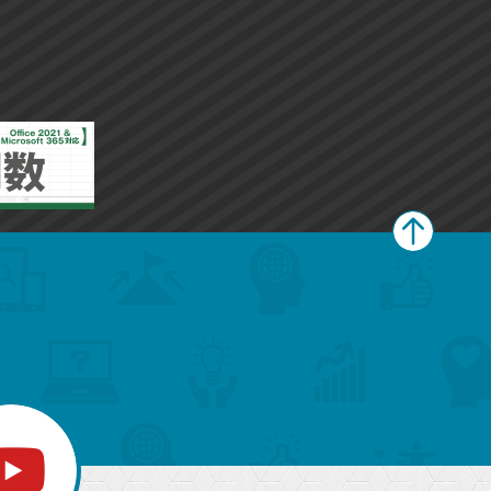
ペ
ー
ジ
上
部
へ