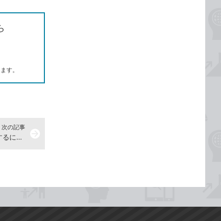
ら
します。
次の記事
arrow_forward
ファイルをUSBメモリーにコピーするには -『できるWindows 11』動画解説