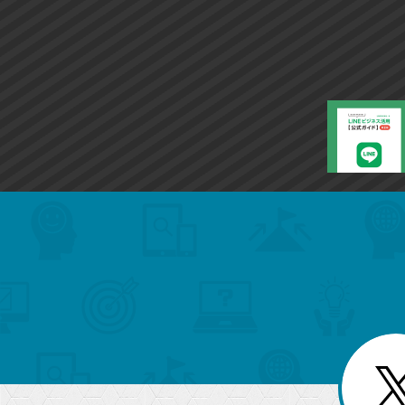
search
format_list_bulleted
検
カ
検
カ
索
テ
メ
ゴ
索
テ
ニ
リ
ュ
ー
ゴ
ー
一
を
覧
リ
閉
を
じ
閉
ー
る
じ