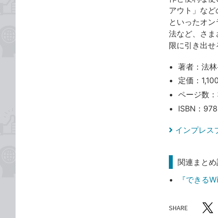
アウト」などの
といったオン
法など、さまざ
限に引き出せ
著者：法林
定価：1,1
ページ数：
ISBN：978
インプレス
関連まとめ
『できるWi
SHARE
記事をシ