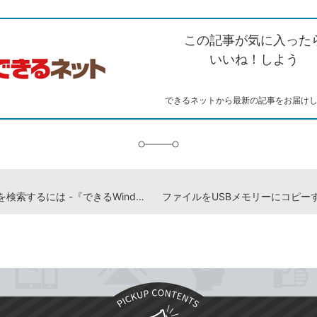
ン
witter）
で
て
ク
で
シ
な
を
シ
ェ
ブ
この記事が気に入った
コ
ェ
ア
ッ
ピ
ア
ク
いいね！しよう
ー
マ
ー
ク
できるネットから最新の記事をお届け
に
追
加
ファイルを検索するには -『できるWindows 11』動画解説