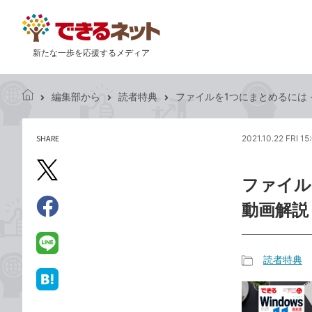
新たな一歩を応援するメディア
編集部から
読者特典
ファイルを1つにまとめるには -『
で
き
る
SHARE
2021.10.22 FRI 15
記
ネ
事
ッ
を
X（旧
ト
ファイルを
シ
Twitter）
ェ
動画解説
で
ア
Facebook
す
シ
で
る
ェ
シ
LINE
読者特典
ア
ェ
で
記
ア
送
は
事
る
て
カ