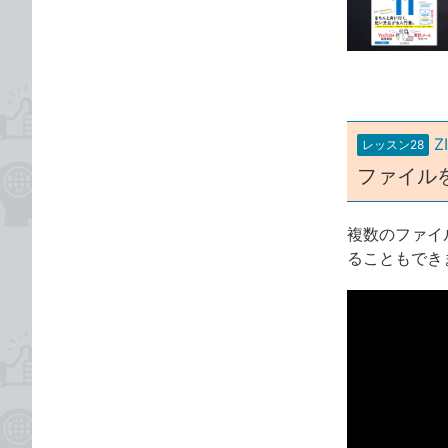
な
テ
ブ
ゴ
ッ
リ
ク
マ
ー
Z
レッスン28
ク
ファイル
に
追
加
複数のファイ
ることもでき