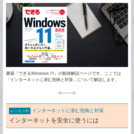
カ
事
テ
タ
ゴ
グ
リ
書籍『できるWindows 11』の動画解説ページです。ここでは
「インターネットに潜む危険と対策」について解説します。
インターネットに潜む危険と対策
レッスン31
インターネットを安全に使うには