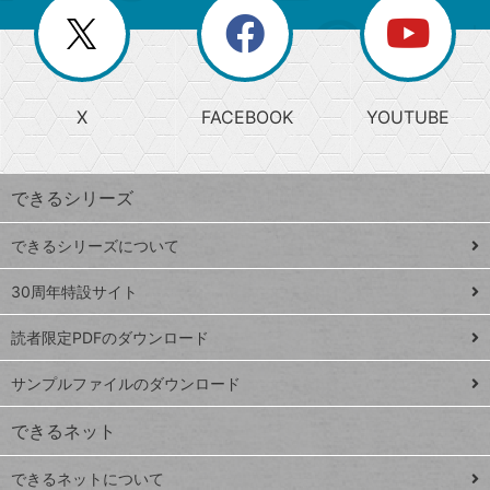
を
覧
閉
を
ー
じ
閉
か
る
じ
る
search
ら
急
X
FACEBOOK
YOUTUBE
探
上
検
昇
索
す
ワ
できるシリーズ
ー
ド
できるシリーズについて
Google
ト
スプレ
ッ
30周年特設サイト
ッドシ
プ
読者限定PDFのダウンロード
ート
ペ
iPhone
ー
サンプルファイルのダウンロード
VLOOKUP
ジ
できるネット
連載
できるネットについて