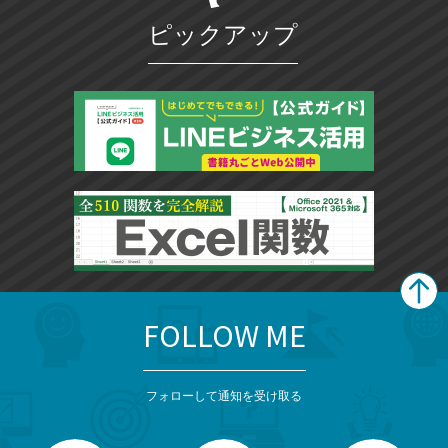
ピックアップ
FOLLOW ME
search
format_list_bulleted
検
カ
検
カ
索
テ
メ
ゴ
索
テ
ニ
リ
フォローして通知を受け取る
ゴ
ュ
ー
ー
一
リ