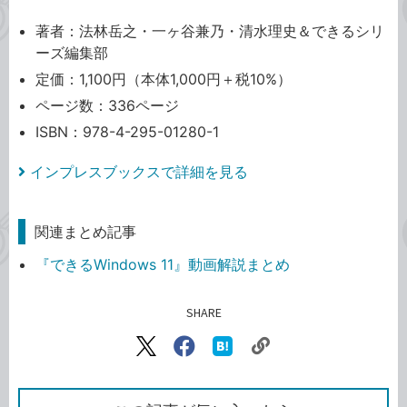
著者：法林岳之・一ヶ谷兼乃・清水理史＆できるシリ
ーズ編集部
定価：1,100円（本体1,000円＋税10%）
ページ数：336ページ
ISBN：978-4-295-01280-1
インプレスブックスで詳細を見る
関連まとめ記事
『できるWindows 11』動画解説まとめ
SHARE
記事をシェアする
リ
X（旧
Facebook
は
ン
Twitter）
で
て
ク
で
シ
な
を
シ
ェ
ブ