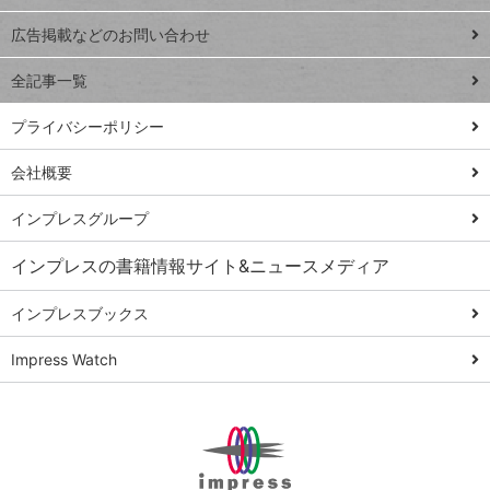
Excel Q&A
close
閉じ
トイアンナ流仕
広告掲載などのお問い合わせ
る
事術
全記事一覧
PowerAutomate
ではじめる業務
プライバシーポリシー
の完全自動化
会社概要
AI議事録作成術
Windows 11
インプレスグループ
Q&A
インプレスの書籍情報サイト&ニュースメディア
Teams踏み込み
活用術
インプレスブックス
Excel講師の仕事
Impress Watch
術
エクセル時短
パワポ時短
Windows Tips