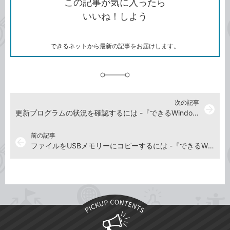
この記事が気に入ったら
コ
ェ
ア
ッ
いいね！しよう
ピ
ア
ク
ー
マ
ー
ク
できるネットから最新の記事をお届けします。
に
追
加
次の記事
arrow_forward
更新プログラムの状況を確認するには -『できるWindows 11』動画解説
前の記事
arrow_back
ファイルをUSBメモリーにコピーするには -『できるWindows 11』動画解説