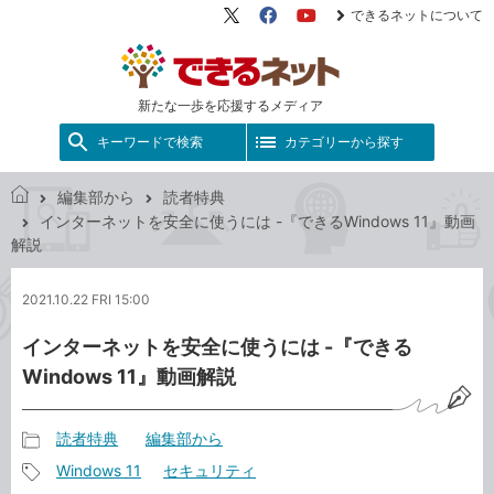
できるネットについて
X（旧
Facebook
YouTube
Twitter）
新たな一歩を応援するメディア
キーワードで検索
カテゴリーから探す
編集部から
読者特典
で
インターネットを安全に使うには -『できるWindows 11』動画
き
解説
る
ネ
2021.10.22 FRI 15:00
ッ
ト
インターネットを安全に使うには -『できる
Windows 11』動画解説
読者特典
編集部から
記
Windows 11
セキュリティ
事
記