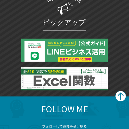
ピックアップ
FOLLOW ME
search
format_list_bulleted
検
カ
検
カ
索
テ
メ
ゴ
索
テ
ニ
リ
フォローして通知を受け取る