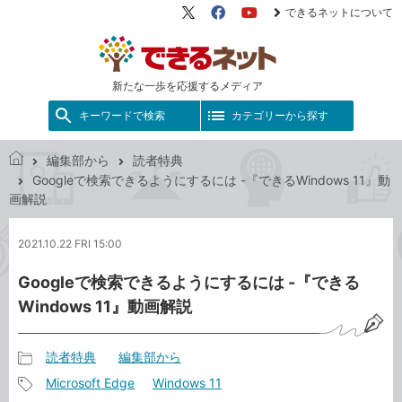
できるネットについて
X（旧
Facebook
YouTube
Twitter）
新たな一歩を応援するメディア
キーワードで検索
カテゴリーから探す
編集部から
読者特典
で
Googleで検索できるようにするには -『できるWindows 11』動
き
画解説
る
ネ
2021.10.22 FRI 15:00
ッ
ト
Googleで検索できるようにするには -『できる
Windows 11』動画解説
読者特典
編集部から
記
Microsoft Edge
Windows 11
事
記