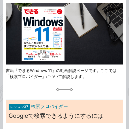
カ
事
テ
タ
ゴ
グ
リ
書籍『できるWindows 11』の動画解説ページです。ここでは
「検索プロバイダー」について解説します。
検索プロバイダー
レッスン37
Googleで検索できるようにするには