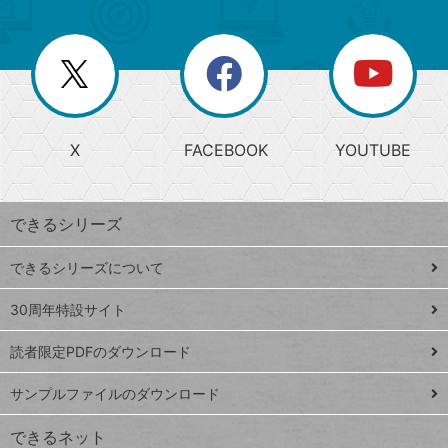
ゴ
ュ
ー
ー
一
リ
を
覧
閉
を
ー
じ
閉
か
る
じ
る
search
ら
急
X
FACEBOOK
YOUTUBE
探
上
検
昇
索
す
ワ
できるシリーズ
ー
ド
できるシリーズについて
Google
ト
スプレ
ッ
30周年特設サイト
ッドシ
プ
読者限定PDFのダウンロード
ート
ペ
iPhone
ー
サンプルファイルのダウンロード
VLOOKUP
ジ
できるネット