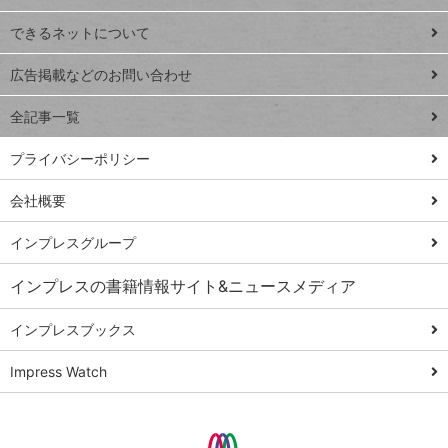
連載
できるネットについて
Excel Q&A
close
閉じ
トイアンナ流仕
広告掲載などのお問い合わせ
る
事術
全記事一覧
PowerAutomate
ではじめる業務
プライバシーポリシー
の完全自動化
会社概要
AI議事録作成術
Windows 11
インプレスグループ
Q&A
インプレスの書籍情報サイト&ニュースメディア
Teams踏み込み
活用術
インプレスブックス
Excel講師の仕事
Impress Watch
術
エクセル時短
パワポ時短