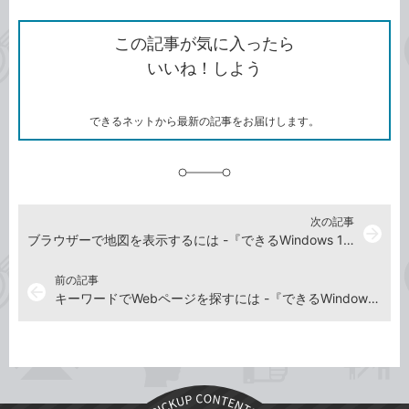
ン
Twitter）
で
て
ク
で
シ
な
を
シ
ェ
ブ
この記事が気に入ったら
コ
ェ
ア
ッ
いいね！しよう
ピ
ア
ク
ー
マ
ー
ク
できるネットから最新の記事をお届けします。
に
追
加
次の記事
arrow_forward
ブラウザーで地図を表示するには -『できるWindows 11』動画解説
前の記事
arrow_back
キーワードでWebページを探すには -『できるWindows 11』動画解説