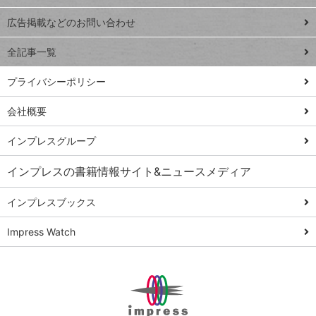
Excel Q&A
close
閉じ
トイアンナ流仕
広告掲載などのお問い合わせ
る
事術
全記事一覧
PowerAutomate
ではじめる業務
プライバシーポリシー
の完全自動化
会社概要
AI議事録作成術
Windows 11
インプレスグループ
Q&A
インプレスの書籍情報サイト&ニュースメディア
Teams踏み込み
活用術
インプレスブックス
Excel講師の仕事
Impress Watch
術
エクセル時短
パワポ時短
Windows Tips