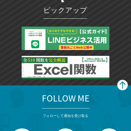
ピックアップ
FOLLOW ME
search
format_list_bulleted
検
カ
検
カ
索
テ
メ
ゴ
索
テ
ニ
リ
フォローして通知を受け取る
ゴ
ュ
ー
ー
一
リ