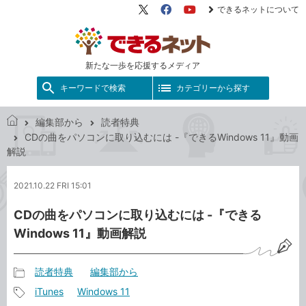
できるネットについて
X（旧
Facebook
YouTube
Twitter）
新たな一歩を応援するメディア
キーワードで検索
カテゴリーから探す
編集部から
読者特典
で
CDの曲をパソコンに取り込むには -『できるWindows 11』動画
き
解説
る
ネ
2021.10.22 FRI 15:01
ッ
ト
CDの曲をパソコンに取り込むには -『できる
Windows 11』動画解説
読者特典
編集部から
記
iTunes
Windows 11
事
記