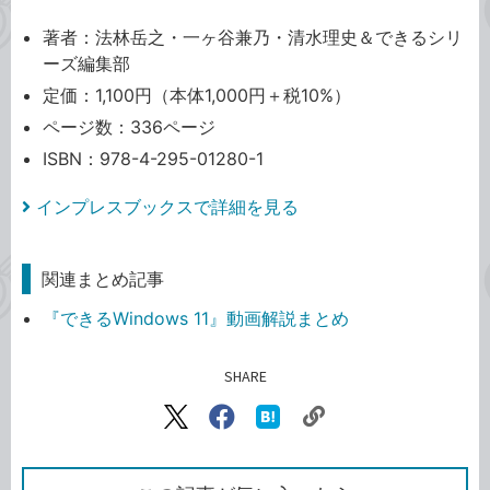
著者：法林岳之・一ヶ谷兼乃・清水理史＆できるシリ
ーズ編集部
定価：1,100円（本体1,000円＋税10%）
ページ数：336ページ
ISBN：978-4-295-01280-1
インプレスブックスで詳細を見る
関連まとめ記事
『できるWindows 11』動画解説まとめ
SHARE
記事をシェアする
リ
X（旧
Facebook
は
ン
Twitter）
で
て
ク
で
シ
な
を
シ
ェ
ブ