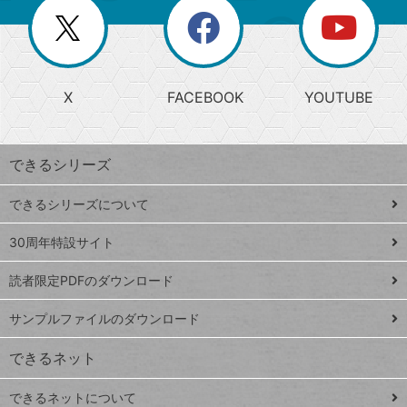
を
覧
閉
を
ー
じ
閉
か
る
じ
る
search
ら
急
X
FACEBOOK
YOUTUBE
探
上
検
昇
索
す
ワ
できるシリーズ
ー
ド
できるシリーズについて
Google
ト
スプレ
ッ
30周年特設サイト
ッドシ
プ
読者限定PDFのダウンロード
ート
ペ
iPhone
ー
サンプルファイルのダウンロード
VLOOKUP
ジ
できるネット
連載
できるネットについて