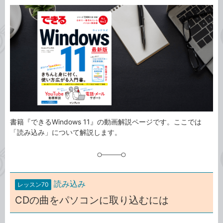
カ
事
テ
タ
ゴ
グ
リ
書籍『できるWindows 11』の動画解説ページです。ここでは
「読み込み」について解説します。
読み込み
レッスン70
CDの曲をパソコンに取り込むには