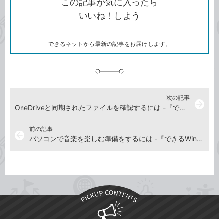
この記事が気に入ったら
コ
ェ
ア
ッ
いいね！しよう
ピ
ア
ク
ー
マ
ー
ク
できるネットから最新の記事をお届けします。
に
追
加
次の記事
arrow_forward
OneDriveと同期されたファイルを確認するには -『できるWindows 11』動画解説
前の記事
arrow_back
パソコンで音楽を楽しむ準備をするには -『できるWindows 11』動画解説